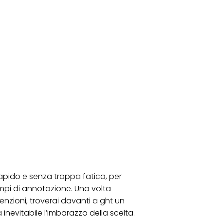
apido e senza troppa fatica, per
mpi di annotazione. Una volta
enzioni, troverai davanti a ght un
 inevitabile l’imbarazzo della scelta.