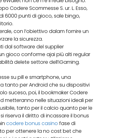
e eWallet non ce n’è il reale bisogno.
ppo Codere Scommesse S. ur. L. Esso,
di 6000 punti di gioco, sale bingo,
torio.
erale, con l’obiettivo dalam fornire un
zare la sicurezza.
ti dal software del supplier
n gioco conforme ajai più alti regular
dabilità delete settore dell’iGaming.
messe su pill e smartphone, una
a tanto per Android che su dispositivi
lo suceso, poi, il bookmaker Codere
metteranno nelle situazioni ideali per
bile, tanto per il calcio quanto per le
riserva il diritto di incassare il bonus
hin
codere bonus casino
fase di
to per ottenere la no cost bet che