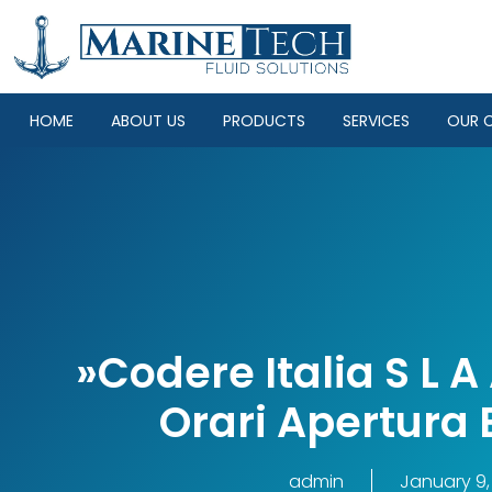
HOME
ABOUT US
PRODUCTS
SERVICES
OUR C
»codere Italia S L 
Orari Apertura
admin
January 9,