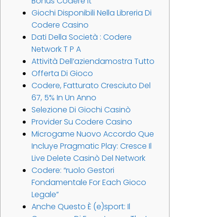
Bonus Codere It
Giochi Disponibili Nella Libreria Di
Codere Casino
Dati Della Società : Codere
Network T P A
Attività Dell’aziendamostra Tutto
Offerta Di Gioco
Codere, Fatturato Cresciuto Del
67, 5% In Un Anno
Selezione Di Giochi Casinò
Provider Su Codere Casino
Microgame Nuovo Accordo Que
Incluye Pragmatic Play: Cresce Il
Live Delete Casinò Del Network
Codere: “ruolo Gestori
Fondamentale For Each Gioco
Legale”
Anche Questo È (e)sport: Il