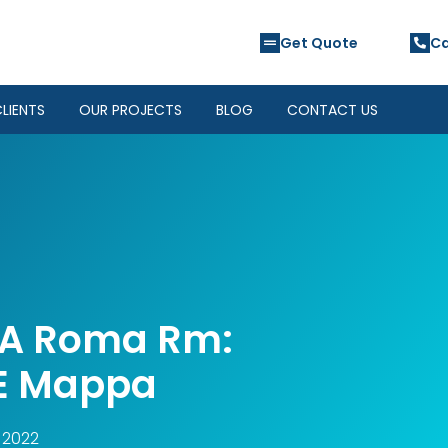
Get Quote
Ca
LIENTS
OUR PROJECTS
BLOG
CONTACT US
A A Roma Rm:
 E Mappa
 2022