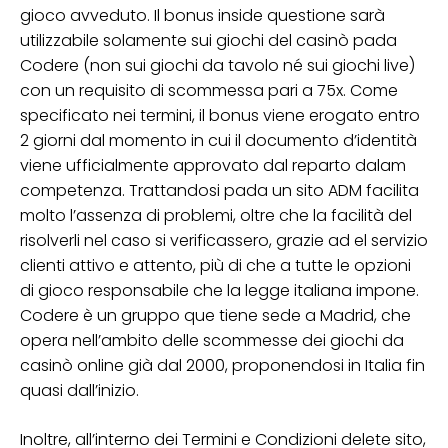
gioco avveduto. Il bonus inside questione sarà
utilizzabile solamente sui giochi del casinò pada
Codere (non sui giochi da tavolo né sui giochi live)
con un requisito di scommessa pari a 75x. Come
specificato nei termini, il bonus viene erogato entro
2 giorni dal momento in cui il documento d’identità
viene ufficialmente approvato dal reparto dalam
competenza. Trattandosi pada un sito ADM facilita
molto l’assenza di problemi, oltre che la facilità del
risolverli nel caso si verificassero, grazie ad el servizio
clienti attivo e attento, più di che a tutte le opzioni
di gioco responsabile che la legge italiana impone.
Codere è un gruppo que tiene sede a Madrid, che
opera nell’ambito delle scommesse dei giochi da
casinò online già dal 2000, proponendosi in Italia fin
quasi dall’inizio.
Inoltre, all’interno dei Termini e Condizioni delete sito,