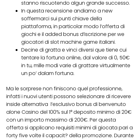
stanno riscuotendo algun grande successo.
In questa recensione andiamo a new
soffermarci sui punti chiave della
piattaforma, in particolar modo l’offerta di
giochi e il added bonus d’iscrizione per we
giocatori di slot machine game italiani.
Decine di gratta e vinci diversi que tiene cui
tentare la fortuna online, dal valore di 0, 50€
in tu, mille modi varie di grattare virtualmente
un po’ dalam fortuna.
Ma le sorprese non finiscono quel professionne,
infatti i nuovi utenti possono selezionare di ricevere
inside alternativa l’esclusivo bonus di benvenuto
alone Casino del 100% sul 1° deposito minimo di 20€
con un importo massimo di 200€. Per questa
offerta si applicano requisiti minimi di giocata pari a
forty five volte il capacit? della promozione. Durante