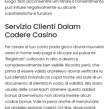
luogo. Non acconsentire um ritirare il consentimento
può influire negativamente su alcune
caratteristiche e funzioni.
Servizio Clienti Dalam
Codere Casino
Per creare el tuo conto pada gioco dovrai muoversi
verso in home web page e cliccare sul pulsante
“Registrati”, collocato in alto a destra e
considerevolmente ben visibile. Ricorda, però, che
prima di essere valido al prelievo dovrai verificare la
tua identità inviando mi copia fronte old style di un
documento di identità in corso di validità. Allo stato
usuale delle cose each ottenere questo added
bonus di benvenuto non dovrai inserire alcun
codice bonus. Vale la pena anche di menzionare
los angeles sezione Casinò On-line, dove potrai