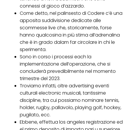
connessi al gioco d’azzardo.
Come detto, nel palinsesto di Codere c’è una
apposita suddivisione dedicate alle
scommesse live che, storicamente, forse
hanno qualcosina in più stima all’adrenalina
che è in grado dalam far circolare in chi le
sperimenta.
Sono in corso i processi each la
implementazione dell’operazione, che si
concluderà prevedibilmente nel momento
trimestre del 2023.
Troviamo infatti, oltre advertising eventi
culturali electronic musicali, tantissime
discipline, tra cui possiamo nominare tennis,
holder, rugby, pallavolo, playing golf, hockey,
pugilato, ecc.
Ebbene, effettua los angeles registrazione ed
el primo deposito di importo pari u superiore