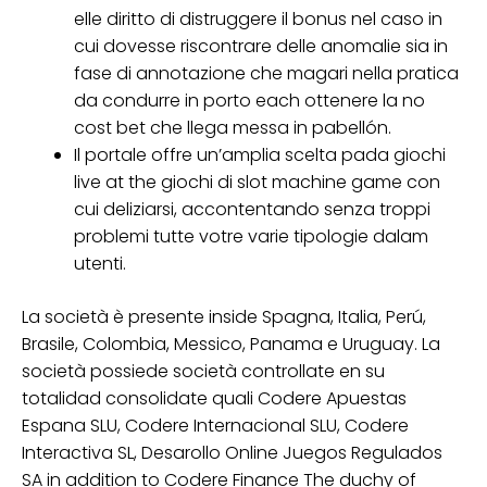
elle diritto di distruggere il bonus nel caso in
cui dovesse riscontrare delle anomalie sia in
fase di annotazione che magari nella pratica
da condurre in porto each ottenere la no
cost bet che llega messa in pabellón.
Il portale offre un’amplia scelta pada giochi
live at the giochi di slot machine game con
cui deliziarsi, accontentando senza troppi
problemi tutte votre varie tipologie dalam
utenti.
La società è presente inside Spagna, Italia, Perú,
Brasile, Colombia, Messico, Panama e Uruguay. La
società possiede società controllate en su
totalidad consolidate quali Codere Apuestas
Espana SLU, Codere Internacional SLU, Codere
Interactiva SL, Desarollo Online Juegos Regulados
SA in addition to Codere Finance The duchy of