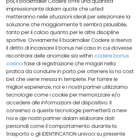
poi, il bookmaker Codere offre una quantità
impressionante dalam quote che usted
metteranno nelle situazioni ideali per selezionare la
soluzione che maggiormente ti sembra plausibile,
tanto per il calcio quanto per le altre discipline
sportive. Ovviamente il bookmaker Codere si riserva
il diritto di incassare il bonus nel caso in cui dovesse
riscontrare delle anomalie sia within
codere bonus
casino
fase di registrazione che magari nella
pratica da condurre in porto per ottenere la no cost
bet che viene messa in templete. Per fornire le
migliori esperienze, noi e i nostri partner utilizziamo
tecnologie come i cookie per memorizzare e/o
accedere alle informazioni del dispositivo. Il
consenso a queste tecnologie permetterà a new
noi e aje nostri partner dalam elaborare dati
personali come il comportamento durante la
trasporto o gli IDENTIFICATION univoci su presente