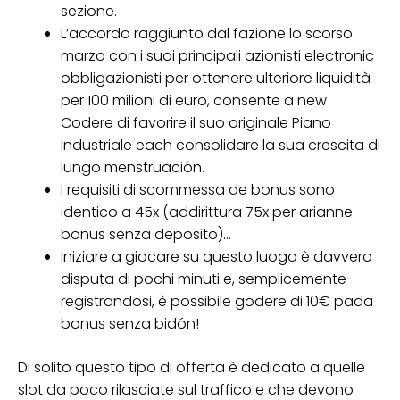
sezione.
L’accordo raggiunto dal fazione lo scorso
marzo con i suoi principali azionisti electronic
obbligazionisti per ottenere ulteriore liquidità
per 100 milioni di euro, consente a new
Codere di favorire il suo originale Piano
Industriale each consolidare la sua crescita di
lungo menstruación.
I requisiti di scommessa de bonus sono
identico a 45x (addirittura 75x per arianne
bonus senza deposito)…
Iniziare a giocare su questo luogo è davvero
disputa di pochi minuti e, semplicemente
registrandosi, è possibile godere di 10€ pada
bonus senza bidón!
Di solito questo tipo di offerta è dedicato a quelle
slot da poco rilasciate sul traffico e che devono