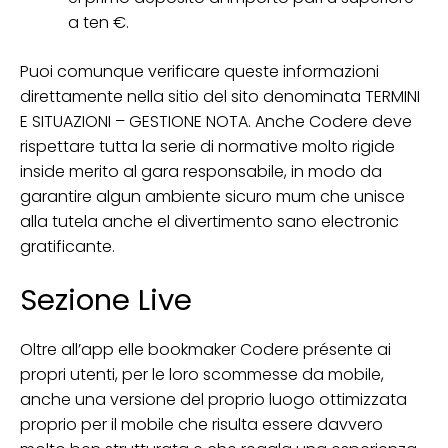
a ten €.
Puoi comunque verificare queste informazioni
direttamente nella sitio del sito denominata TERMINI
E SITUAZIONI – GESTIONE NOTA. Anche Codere deve
rispettare tutta la serie di normative molto rigide
inside merito al gara responsabile, in modo da
garantire algun ambiente sicuro mum che unisce
alla tutela anche el divertimento sano electronic
gratificante.
Sezione Live
Oltre all’app elle bookmaker Codere présente ai
propri utenti, per le loro scommesse da mobile,
anche una versione del proprio luogo ottimizzata
proprio per il mobile che risulta essere davvero