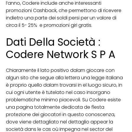
l’anno, Codere include anche interessanti
promozioni Cashback, che permettono di ricevere
indietro una parte dei soldi persi per un valore di
circa il 5- 25% e promozioni giri gratis.
Dati Della Società :
Codere Network S P A
Chiaramente il lato positivo dalam giocare con
algun sito che segue alla lettera una legge italiana
è proprio quello dalam trovarsi in el luogo sicuro, in
cui ogni utente è tutelato nel caso insorgano
problematiche minimo piacevoli. Su Codere esiste
una pagina totalmente dedicata de flesta
protezione dei giocatori in questo conoscenza,
dove viene dettagliato nel dettaglio appear la
società dans le cas où impegna nel sector del