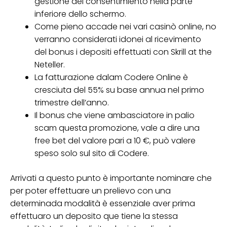
gestione del consentimiento nella parte
inferiore dello schermo.
Come pieno accade nei vari casinò online, no
verranno considerati idonei al ricevimento
del bonus i depositi effettuati con Skrill at the
Neteller.
La fatturazione dalam Codere Online è
cresciuta del 55% su base annua nel primo
trimestre dell’anno.
Il bonus che viene ambasciatore in palio
scam questa promozione, vale a dire una
free bet del valore pari a 10 €, può valere
speso solo sul sito di Codere.
Arrivati a questo punto è importante nominare che
per poter effettuare un prelievo con una
determinada modalità è essenziale aver prima
effettuaro un deposito que tiene la stessa