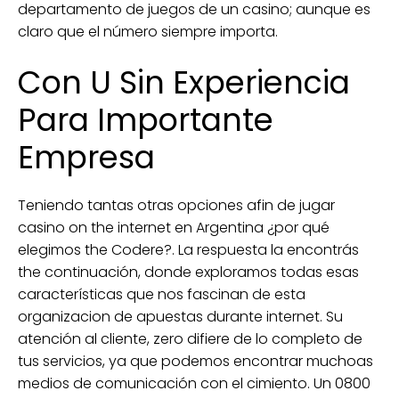
departamento de juegos de un casino; aunque es
claro que el número siempre importa.
Con U Sin Experiencia
Para Importante
Empresa
Teniendo tantas otras opciones afin de jugar
casino on the internet en Argentina ¿por qué
elegimos the Codere?. La respuesta la encontrás
the continuación, donde exploramos todas esas
características que nos fascinan de esta
organizacion de apuestas durante internet. Su
atención al cliente, zero difiere de lo completo de
tus servicios, ya que podemos encontrar muchoas
medios de comunicación con el cimiento. Un 0800