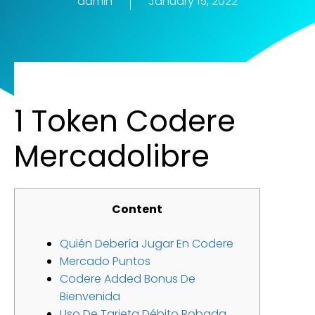
admin
January 15, 2022
1 Token Codere
Mercadolibre
Content
Quién Debería Jugar En Codere
Mercado Puntos
Codere Added Bonus De
Bienvenida
Uso De Tarjeta Débito Robada