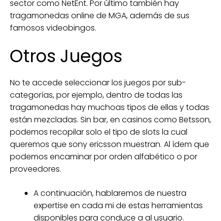
sector como NetEnt. Por último también hay
tragamonedas online de MGA, además de sus
famosos videobingos.
Otros Juegos
No te accede seleccionar los juegos por sub-
categorías, por ejemplo, dentro de todas las
tragamonedas hay muchoas tipos de ellas y todas
están mezcladas. Sin bar, en casinos como Betsson,
podemos recopilar solo el tipo de slots la cual
queremos que sony ericsson muestran. Al ídem que
podemos encaminar por orden alfabético o por
proveedores.
A continuación, hablaremos de nuestra
expertise en cada mi de estas herramientas
disponibles para conduce a al usuario.