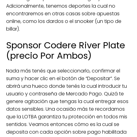
Adicionalmente, tenemos deportes la cual no
encontraremos en otras casas sobre apuestas
online, como los dardos o el snooker (un tipo de
billar).
Sponsor Codere River Plate
(precio Por Ambos)
Nada más tenés que seleccionarlo, confirmar el
suma y hacer clic en el botón de “Depositar”. Se
abrirá una hueco donde tenés la cual introducir tu
usuario y contraseña de Mercado Pago. Quizá te
genere agitación que tengas la cual entregar esos
datos sensibles. Una ocasião más te recordamos
que la LOTBA garantiza tu protección en todos mis
sentidos. Veamos entonces cómo es la cual se
deposita con cada opción sobre pago habilitada