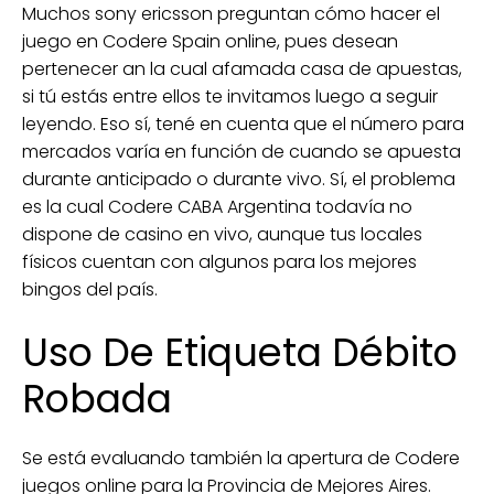
Muchos sony ericsson preguntan cómo hacer el
juego en Codere Spain online, pues desean
pertenecer an la cual afamada casa de apuestas,
si tú estás entre ellos te invitamos luego a seguir
leyendo. Eso sí, tené en cuenta que el número para
mercados varía en función de cuando se apuesta
durante anticipado o durante vivo. Sí, el problema
es la cual Codere CABA Argentina todavía no
dispone de casino en vivo, aunque tus locales
físicos cuentan con algunos para los mejores
bingos del país.
Uso De Etiqueta Débito
Robada
Se está evaluando también la apertura de Codere
juegos online para la Provincia de Mejores Aires.