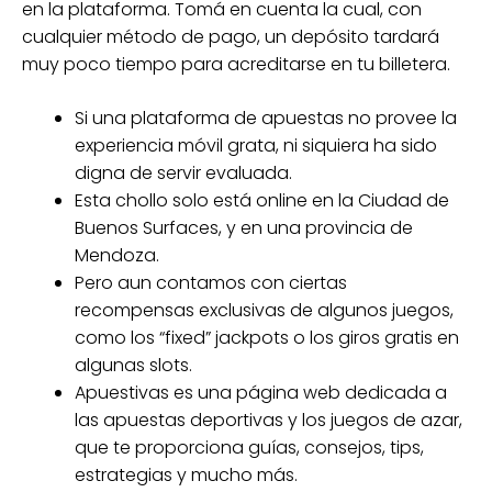
en la plataforma. Tomá en cuenta la cual, con
cualquier método de pago, un depósito tardará
muy poco tiempo para acreditarse en tu billetera.
Si una plataforma de apuestas no provee la
experiencia móvil grata, ni siquiera ha sido
digna de servir evaluada.
Esta chollo solo está online en la Ciudad de
Buenos Surfaces, y en una provincia de
Mendoza.
Pero aun contamos con ciertas
recompensas exclusivas de algunos juegos,
como los “fixed” jackpots o los giros gratis en
algunas slots.
Apuestivas es una página web dedicada a
las apuestas deportivas y los juegos de azar,
que te proporciona guías, consejos, tips,
estrategias y mucho más.