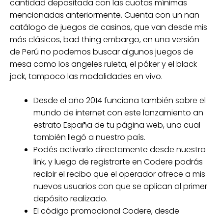
cantidad depositada con las cuotas mínimas
mencionadas anteriormente. Cuenta con un nan
catálogo de juegos de casinos, que van desde mis
más clásicos, bad thing embargo, en una versión
de Perú no podemos buscar algunos juegos de
mesa como los angeles ruleta, el póker y el black
jack, tampoco las modalidades en vivo.
Desde el año 2014 funciona también sobre el
mundo de internet con este lanzamiento an
estrato España de tu página web, una cual
también llegó a nuestro país.
Podés activarlo directamente desde nuestro
link, y luego de registrarte en Codere podrás
recibir el recibo que el operador ofrece a mis
nuevos usuarios con que se aplican al primer
depósito realizado.
El código promocional Codere, desde