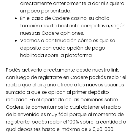
directamente anteriormente a dar ni siquiera
un poco por sentado.
En el caso de Codere casino, su chollo
también resulta bastante competitiva, según
nuestras Codere opiniones.
Veamos a continuación cómo es que se
deposita con cada opción de pago
habilitada sobre la plataforma.
Podés activarlo directamente desde nuestro link,
con luego de registrarte en Codere podrás recibir el
recibo que el cirujano ofrece a los nuevos usuarios
sumado a que se aplican al primer depósito
realizado. En el apartado de las opiniones sobre
Codere, te comentamos la cual obtener el recibo
de bienvenida es muy fácil porque al momento de
registrarte, podés recibir el 100% sobre la cantidad o
qual deposites hasta el máximo de $10,50. 000.