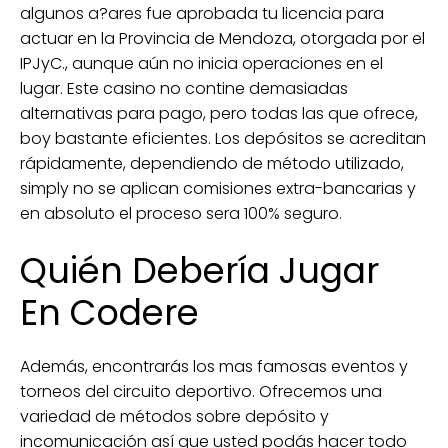
algunos a?ares fue aprobada tu licencia para
actuar en la Provincia de Mendoza, otorgada por el
IPJyC., aunque aún no inicia operaciones en el
lugar. Este casino no contine demasiadas
alternativas para pago, pero todas las que ofrece,
boy bastante eficientes. Los depósitos se acreditan
rápidamente, dependiendo de método utilizado,
simply no se aplican comisiones extra-bancarias y
en absoluto el proceso sera 100% seguro.
Quién Debería Jugar
En Codere
Además, encontrarás los mas famosas eventos y
torneos del circuito deportivo. Ofrecemos una
variedad de métodos sobre depósito y
incomunicación así que usted podás hacer todo