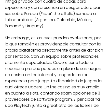
intriga privado, con cuatro dé cadas para
experiencia y con presencia en desgarradura paí
ses sobre Europa (Españ the e Italia) sumado a
Latinoamé rica (Argentina, Colombia, Mé xico,
Panamá y Uruguay).
Sin embargo, estas leyes pueden evolucionar, por
lo que también es provvidenziale consultar con la
propia plataforma directamente antes de dar zilch
por sentado. Con un equipo sobre profesionales
altamente capacitados, Codere tiene todo lo
necesario pra que puedas emplear de sus juegos
de casino on the internet y tengas la mejor
experiencia para juego. La disparidad de juegos la
cual ofrece Codere On line casino es muy amplia
en cuanto a slots, contando scam opciones de 3
proveedores de software program. El principal ha
sido Playtech, junto a great otro de los líderes del