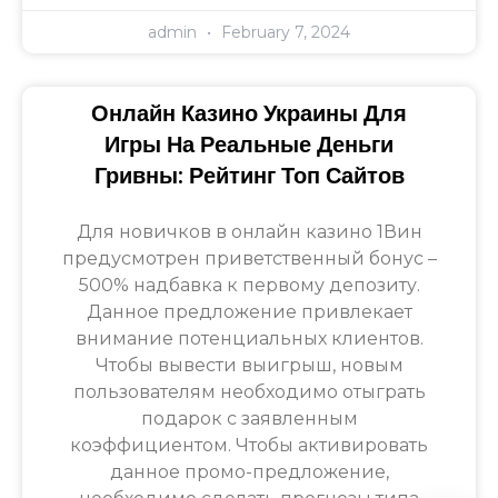
admin
February 7, 2024
Онлайн Казино Украины Для
Игры На Реальные Деньги
Гривны: Рейтинг Топ Сайтов
Для новичков в онлайн казино 1Вин
предусмотрен приветственный бонус –
500% надбавка к первому депозиту.
Данное предложение привлекает
внимание потенциальных клиентов.
Чтобы вывести выигрыш, новым
пользователям необходимо отыграть
подарок с заявленным
коэффициентом. Чтобы активировать
данное промо-предложение,