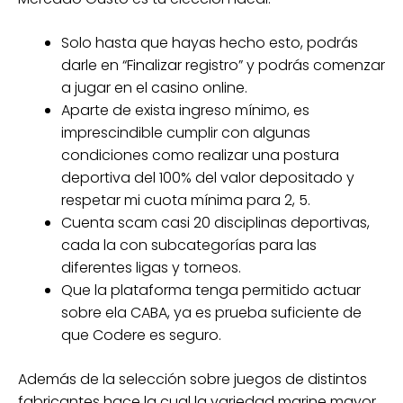
Solo hasta que hayas hecho esto, podrás
darle en “Finalizar registro” y podrás comenzar
a jugar en el casino online.
Aparte de exista ingreso mínimo, es
imprescindible cumplir con algunas
condiciones como realizar una postura
deportiva del 100% del valor depositado y
respetar mi cuota mínima para 2, 5.
Cuenta scam casi 20 disciplinas deportivas,
cada la con subcategorías para las
diferentes ligas y torneos.
Que la plataforma tenga permitido actuar
sobre ela CABA, ya es prueba suficiente de
que Codere es seguro.
Además de la selección sobre juegos de distintos
fabricantes hace la cual la variedad marine mayor,