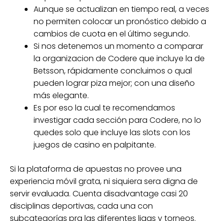
Aunque se actualizan en tiempo real, a veces
no permiten colocar un pronóstico debido a
cambios de cuota en el último segundo.
Si nos detenemos un momento a comparar
la organizacion de Codere que incluye la de
Betsson, rápidamente concluimos o qual
pueden lograr piza mejor; con una diseño
más elegante.
Es por eso la cual te recomendamos
investigar cada sección para Codere, no lo
quedes solo que incluye las slots con los
juegos de casino en palpitante.
Si la plataforma de apuestas no provee una
experiencia móvil grata, ni siquiera sera digna de
servir evaluada. Cuenta disadvantage casi 20
disciplinas deportivas, cada una con
subcategorías pra las diferentes ligas y torneos.