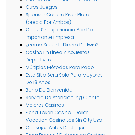
Otros Juegos
Sponsor Codere River Plate
(precio Por Ambos)
Con U Sin Experiencia Afin De
Importante Empresa
¿cómo Sacar El Dinero De 1win?
Casino En Línea Y Apuestas
Deportivas
Múltiples Métodos Para Pago
Este Sitio Sera Solo Para Mayores
De 18 Años
Bono De Bienvenida
Servicio De Atención Ing Cliente
Mejores Casinos
Ficha Token Casino 1 Dollar
Vacation Casino Las Sin City Usa
Consejos Antes De Jugar