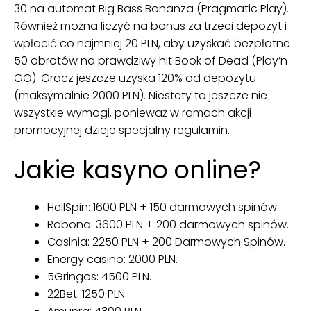
30 na automat Big Bass Bonanza (Pragmatic Play).
Również można liczyć na bonus za trzeci depozyt i
wpłacić co najmniej 20 PLN, aby uzyskać bezpłatne
50 obrotów na prawdziwy hit Book of Dead (Play’n
GO). Gracz jeszcze uzyska 120% od depozytu
(maksymalnie 2000 PLN). Niestety to jeszcze nie
wszystkie wymogi, ponieważ w ramach akcji
promocyjnej dzieje specjalny regulamin.
Jakie kasyno online?
HellSpin: 1600 PLN + 150 darmowych spinów.
Rabona: 3600 PLN + 200 darmowych spinów.
Casinia: 2250 PLN + 200 Darmowych Spinów.
Energy casino: 2000 PLN.
5Gringos: 4500 PLN.
22Bet: 1250 PLN.