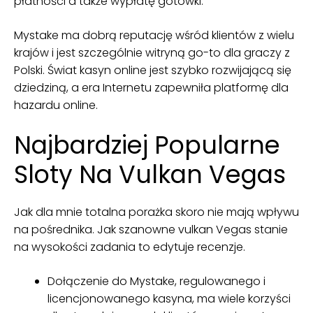
płatności a także wypłatę gotówki.
Mystake ma dobrą reputację wśród klientów z wielu
krajów i jest szczególnie witryną go-to dla graczy z
Polski. Świat kasyn online jest szybko rozwijającą się
dziedziną, a era Internetu zapewniła platformę dla
hazardu online.
Najbardziej Popularne
Sloty Na Vulkan Vegas
Jak dla mnie totalna porażka skoro nie mają wpływu
na pośrednika. Jak szanowne vulkan Vegas stanie
na wysokości zadania to edytuje recenzje.
Dołączenie do Mystake, regulowanego i
licencjonowanego kasyna, ma wiele korzyści