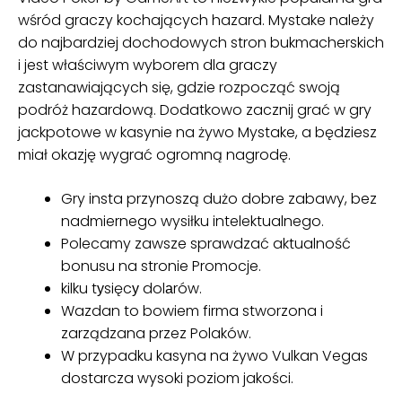
wśród graczy kochających hazard. Mystake należy
do najbardziej dochodowych stron bukmacherskich
i jest właściwym wyborem dla graczy
zastanawiających się, gdzie rozpocząć swoją
podróż hazardową. Dodatkowo zacznij grać w gry
jackpotowe w kasynie na żywo Mystake, a będziesz
miał okazję wygrać ogromną nagrodę.
Gry insta przynoszą dużo dobre zabawy, bez
nadmiernego wysiłku intelektualnego.
Polecamy zawsze sprawdzać aktualność
bonusu na stronie Promocje.
kilku tуsięcу dolаrów.
Wazdan to bowiem firma stworzona i
zarządzana przez Polaków.
W przypadku kasyna na żywo Vulkan Vegas
dostarcza wysoki poziom jakości.