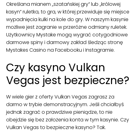
Określana mianem „szatańskiej gry” lub „królowej
kasyn” ruletka, to gra, w której przewiduje się miejsce
wypadnięcia kulki na kole do gry. W naszym kasynie
możliwe jest zagranie w przeróżne odmiany ruletek.
Użytkownicy Mystake mogą wygrać cotygodniowe
darmowe spiny i darmowy zakład śledząc stronę
Mystakes Casino na Facebooku i Instagramie.
Czy kasyno Vulkan
Vegas jest bezpieczne?
W wiele gier z oferty Vulkan Vegas zagrasz za
darmo w trybie demonstracyjnym. Jeśli chciałbyś
jednak zagrać o prawdziwe pieniądze, to nie
obejdzie się bez założenia konta w tym kasynie. Czy
Vulkan Vegas to bezpieczne kasyno? Tak.