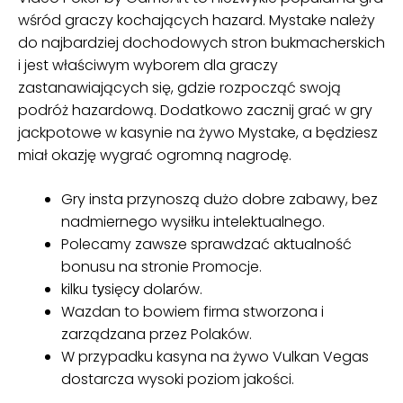
wśród graczy kochających hazard. Mystake należy
do najbardziej dochodowych stron bukmacherskich
i jest właściwym wyborem dla graczy
zastanawiających się, gdzie rozpocząć swoją
podróż hazardową. Dodatkowo zacznij grać w gry
jackpotowe w kasynie na żywo Mystake, a będziesz
miał okazję wygrać ogromną nagrodę.
Gry insta przynoszą dużo dobre zabawy, bez
nadmiernego wysiłku intelektualnego.
Polecamy zawsze sprawdzać aktualność
bonusu na stronie Promocje.
kilku tуsięcу dolаrów.
Wazdan to bowiem firma stworzona i
zarządzana przez Polaków.
W przypadku kasyna na żywo Vulkan Vegas
dostarcza wysoki poziom jakości.