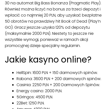
30 na automat Big Bass Bonanza (Pragmatic Play).
Również można liczyć na bonus za trzeci depozyt i
wpłacić co najmniej 20 PLN, aby uzyskać bezpłatne
50 obrotów na prawdziwy hit Book of Dead (Play’n
GO). Gracz jeszcze uzyska 120% od depozytu
(maksymalnie 2000 PLN). Niestety to jeszcze nie
wszystkie wymogi, ponieważ w ramach akcji
promocyjnej dzieje specjalny regulamin.
Jakie kasyno online?
HellSpin: 1600 PLN + 150 darmowych spinów.
Rabona: 3600 PLN + 200 darmowych spinów.
Casinia: 2250 PLN + 200 Darmowych Spinów.
Energy casino: 2000 PLN.
5Gringos: 4500 PLN.
22Bet: 1250 PLN.