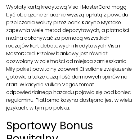
Wypłaty kartą kredytową Visa i MasterCard mogą
być obciążone znacznie wyższą opłatą z powodu
przeliczenia waluty przez bank. Kasyno Mystake
zapewnia wiele metod depozytowych, a płatności
można dokonywać za pomocą wszystkich
rodzajów kart debetowych i kredytowych Visa i
MasterCard. Przelew bankowy jest również
dozwolony w zależności od miejsca zamieszkania.
Miły pakiet powitalny zapewni Ci solidne zwiększenie
gotówki, a także dużą ilość darmowych spinów na
start. W kasynie Vulkan Vegas temat
odpowiedzialnego hazardu pojawia się pod koniec
regulaminu. Platforma kasyna dostępna jest w wielu
językach, w tym po polsku.
Sportowy Bonus
Powitalny