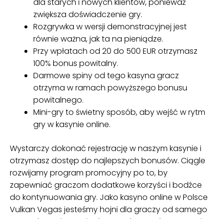
dla starych i nowych klientów, ponieważ
zwiększa doświadczenie gry.
Rozgrywka w wersji demonstracyjnej jest
równie ważna, jak ta na pieniądze.
Przy wpłatach od 20 do 500 EUR otrzymasz
100% bonus powitalny.
Darmowe spiny od tego kasyna gracz
otrzyma w ramach powyższego bonusu
powitalnego.
Mini-gry to świetny sposób, aby wejść w rytm
gry w kasynie online.
Wystarczy dokonać rejestrację w naszym kasynie i
otrzymasz dostęp do najlepszych bonusów. Ciągle
rozwijamy program promocyjny po to, by
zapewniać graczom dodatkowe korzyści i bodźce
do kontynuowania gry. Jako kasyno online w Polsce
Vulkan Vegas jesteśmy hojni dla graczy od samego