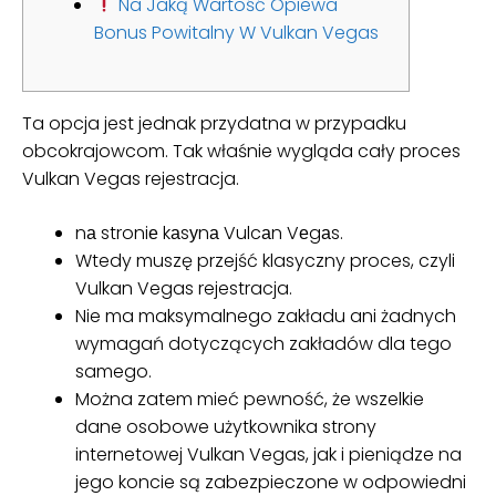
Na Jaką Wartość Opiewa
Bonus Powitalny W Vulkan Vegas
Ta opcja jest jednak przydatna w przypadku
obcokrajowcom. Tak właśnie wygląda cały proces
Vulkan Vegas rejestracja.
nа stroniе kаsуnа Vulcаn Vеgаs.
Wtedy muszę przejść klasyczny proces, czyli
Vulkan Vegas rejestracja.
Nie ma maksymalnego zakładu ani żadnych
wymagań dotyczących zakładów dla tego
samego.
Można zatem mieć pewność, że wszelkie
dane osobowe użytkownika strony
internetowej Vulkan Vegas, jak i pieniądze na
jego koncie są zabezpieczone w odpowiedni