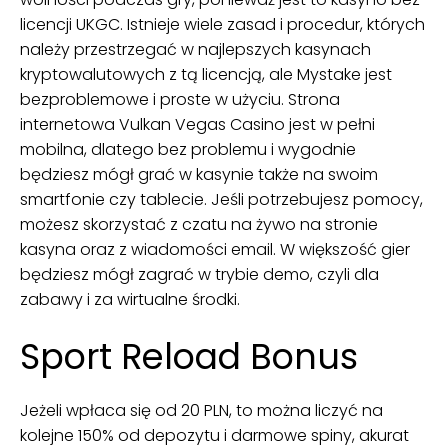
licencji UKGC. Istnieje wiele zasad i procedur, których
należy przestrzegać w najlepszych kasynach
kryptowalutowych z tą licencją, ale Mystake jest
bezproblemowe i proste w użyciu. Strona
internetowa Vulkan Vegas Casino jest w pełni
mobilna, dlatego bez problemu i wygodnie
będziesz mógł grać w kasynie także na swoim
smartfonie czy tablecie. Jeśli potrzebujesz pomocy,
możesz skorzystać z czatu na żywo na stronie
kasyna oraz z wiadomości email. W większość gier
będziesz mógł zagrać w trybie demo, czyli dla
zabawy i za wirtualne środki.
Sport Reload Bonus
Jeżeli wpłaca się od 20 PLN, to można liczyć na
kolejne 150% od depozytu i darmowe spiny, akurat