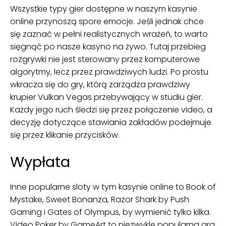
Wszystkie typy gier dostępne w naszym kasynie
online przynoszą spore emocje. Jeśli jednak chce
się zaznać w pełni realistycznych wrażeń, to warto
sięgnąć po nasze kasyno na żywo. Tutaj przebieg
rozgrywki nie jest sterowany przez komputerowe
algorytmy, lecz przez prawdziwych ludzi. Po prostu
wkracza się do gry, którą zarządza prawdziwy
krupier Vulkan Vegas przebywający w studiu gier.
Każdy jego ruch śledzi się przez połączenie video, a
decyzję dotyczące stawiania zakładów podejmuje
się przez klikanie przycisków.
Wypłata
Inne popularne sloty w tym kasynie online to Book of
Mystake, Sweet Bonanza, Razor Shark by Push
Gaming i Gates of Olympus, by wymienić tylko kilka.
Video Poker by GameArt to niezwykle popularna gra