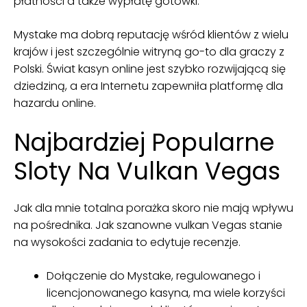
płatności a także wypłatę gotówki.
Mystake ma dobrą reputację wśród klientów z wielu
krajów i jest szczególnie witryną go-to dla graczy z
Polski. Świat kasyn online jest szybko rozwijającą się
dziedziną, a era Internetu zapewniła platformę dla
hazardu online.
Najbardziej Popularne
Sloty Na Vulkan Vegas
Jak dla mnie totalna porażka skoro nie mają wpływu
na pośrednika. Jak szanowne vulkan Vegas stanie
na wysokości zadania to edytuje recenzje.
Dołączenie do Mystake, regulowanego i
licencjonowanego kasyna, ma wiele korzyści