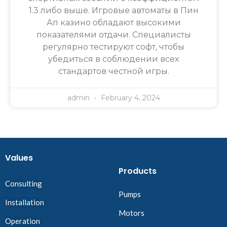
1.3 либо выше. Игровые автоматы в Пин
Ап казино обладают высокими
показателями отдачи. Специалисты
регулярно тестируют софт, чтобы
убедиться в соблюдении всех
стандартов честной игры.
admin
February 4, 2024
Values
Products
Consulting
Pumps
Installation
Motors
Operation