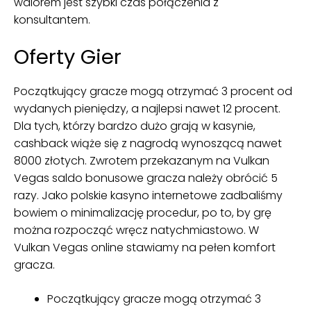
walorem jest szybki czas połączenia z
konsultantem.
Oferty Gier
Początkujący gracze mogą otrzymać 3 procent od
wydanych pieniędzy, a najlepsi nawet 12 procent.
Dla tych, którzy bardzo dużo grają w kasynie,
cashback wiąże się z nagrodą wynoszącą nawet
8000 złotych. Zwrotem przekazanym na Vulkan
Vegas saldo bonusowe gracza należy obrócić 5
razy. Jako polskie kasyno internetowe zadbaliśmy
bowiem o minimalizację procedur, po to, by grę
można rozpocząć wręcz natychmiastowo. W
Vulkan Vegas online stawiamy na pełen komfort
gracza.
Początkujący gracze mogą otrzymać 3