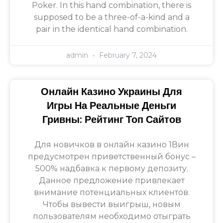
Poker. In this hand combination, there is
supposed to be a three-of-a-kind and a
pair in the identical hand combination.
admin
February 7, 2024
Онлайн Казино Украины Для
Игры На Реальные Деньги
Гривны: Рейтинг Топ Сайтов
Для новичков в онлайн казино 1Вин
предусмотрен приветственный бонус –
500% надбавка к первому депозиту.
Данное предложение привлекает
внимание потенциальных клиентов.
Чтобы вывести выигрыш, новым
пользователям необходимо отыграть