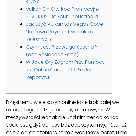
Klubie”
Vulkan Sin City Kod Promocyjny
2021: 100% Do Four Thousand Zł
Jak Użyć Vulkan Las Vegas Code
No Down Payment W Trakcie
Rejestracji?
Czym Jest Przewaga Kasyna?
(ang Residence Edge)
W Jakie Gry Zagram Przy Pomocy
Ice Online Casino 100 Pln Bez
Depozytu?
Dzięki temu wiele kasyn online idzie krok dalej we
określa tego rodzaju bonusy darmowymi. W
rzeczywistości jednak nie und nimmer do końca
tidak jest, gdyż bonusy bez depozytu mają również
swoje ograniczenia w formie warunków obrotu i nie