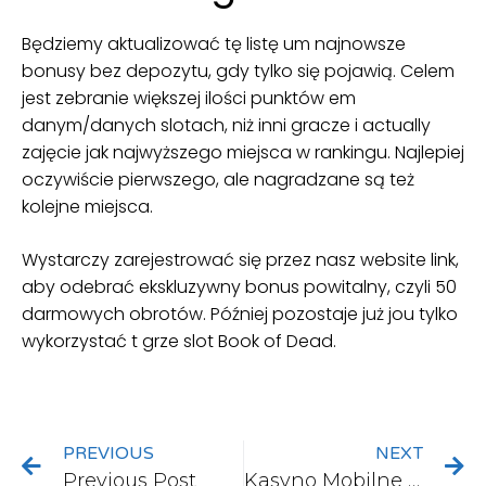
Będziemy aktualizować tę listę um najnowsze
bonusy bez depozytu, gdy tylko się pojawią. Celem
jest zebranie większej ilości punktów em
danym/danych slotach, niż inni gracze i actually
zajęcie jak najwyższego miejsca w rankingu. Najlepiej
oczywiście pierwszego, ale nagradzane są też
kolejne miejsca.
Wystarczy zarejestrować się przez nasz website link,
aby odebrać ekskluzywny bonus powitalny, czyli 50
darmowych obrotów. Później pozostaje już jou tylko
wykorzystać t grze slot Book of Dead.
PREVIOUS
NEXT
Previous Post
Kasyno Mobilne Grać Na Automatach Online