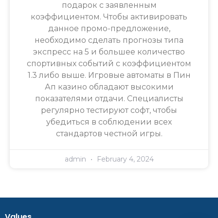
подарок с заявленным
коэффициентом. Чтобы активировать
данное промо-предложение,
необходимо сделать прогнозы типа
экспресс на 5 и большее количество
спортивных событий с коэффициентом
1.3 либо выше. Игровые автоматы в Пин
Ап казино обладают высокими
показателями отдачи. Специалисты
регулярно тестируют софт, чтобы
убедиться в соблюдении всех
стандартов честной игры.
admin
February 4, 2024
Values