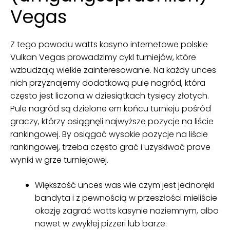
Vegas
Z tego powodu watts kasyno internetowe polskie
Vulkan Vegas prowadzimy cykl turniejów, które
wzbudzają wielkie zainteresowanie. Na każdy unces
nich przyznajemy dodatkową pulę nagród, która
często jest liczona w dziesiątkach tysięcy złotych.
Pule nagród są dzielone em końcu turnieju pośród
graczy, którzy osiągnęli najwyższe pozycje na liście
rankingowej. By osiągać wysokie pozycje na liście
rankingowej, trzeba często grać i uzyskiwać prave
wyniki w grze turniejowej.
Większość unces was wie czym jest jednoręki
bandyta i z pewnością w przeszłości mieliście
okazję zagrać watts kasynie naziemnym, albo
nawet w zwykłej pizzeri lub barze.