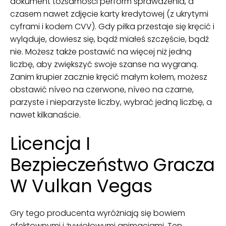
dokument tożsamości perform sprawdzenia, a
czasem nawet zdjęcie karty kredytowej (z ukrytymi
cyframi i kodem CVV). Gdy piłka przestaje się kręcić i
wyląduje, dowiesz się, bądź miałeś szczęście, bądź
nie. Możesz także postawić na więcej niż jedną
liczbę, aby zwiększyć swoje szanse na wygraną.
Zanim krupier zacznie kręcić małym kołem, możesz
obstawić níveo na czerwone, níveo na czarne,
parzyste i nieparzyste liczby, wybrać jedną liczbę, a
nawet kilkanaście.
Licencja I
Bezpieczeństwo Gracza
W Vulkan Vegas
Gry tego producenta wyróżniają się bowiem
efektownymi i żywiołowymi animacjami. Ten