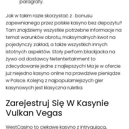
paragrafy.
Jak w takim razie skorzystać z . bonusu
zapewnianego przez polskie kasyno bez depozytu?
Tam znajdziemy wszystkie potrzebne informacje na
temat warunków obrotu, maksymalnych kwot na
pojedynczy zakład, a także wszystkich innych
istotnych aspektów. Stoły perform blackjacka na
żywo od dostawcy Netentertainment to
zdecydowanie jedne z najlepszych! Ma je w ofercie
już niejedno kasyno online na prawdziwe pieniądze
w Polsce. Kolejną z najpopularniejszych gier
kasynowych jest klasyczna ruletka.
Zarejestruj Się W Kasynie
Vulkan Vegas
WestCasino to ciekawe kasyno z intrygującą,