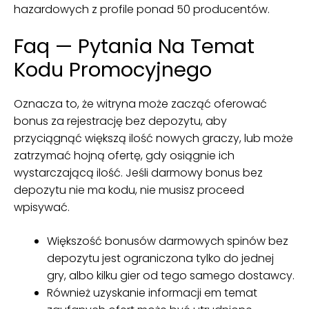
hazardowych z profile ponad 50 producentów.
Faq — Pytania Na Temat
Kodu Promocyjnego
Oznacza to, że witryna może zacząć oferować
bonus za rejestrację bez depozytu, aby
przyciągnąć większą ilość nowych graczy, lub może
zatrzymać hojną ofertę, gdy osiągnie ich
wystarczającą ilość. Jeśli darmowy bonus bez
depozytu nie ma kodu, nie musisz proceed
wpisywać.
Większość bonusów darmowych spinów bez
depozytu jest ograniczona tylko do jednej
gry, albo kilku gier od tego samego dostawcy.
Również uzyskanie informacji em temat