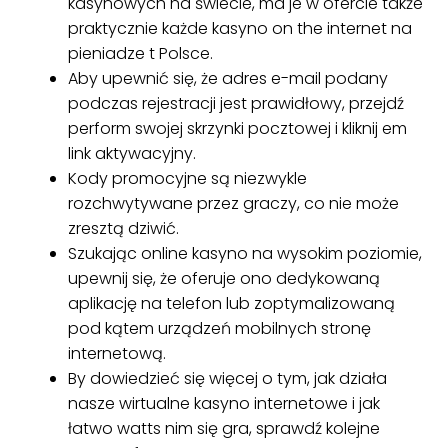
kasynowych na świecie, ma je w ofercie także
praktycznie każde kasyno on the internet na
pieniadze t Polsce.
Aby upewnić się, że adres e-mail podany
podczas rejestracji jest prawidłowy, przejdź
perform swojej skrzynki pocztowej i kliknij em
link aktywacyjny.
Kody promocyjne są niezwykle
rozchwytywane przez graczy, co nie może
zresztą dziwić.
Szukając online kasyno na wysokim poziomie,
upewnij się, że oferuje ono dedykowaną
aplikację na telefon lub zoptymalizowaną
pod kątem urządzeń mobilnych stronę
internetową.
By dowiedzieć się więcej o tym, jak działa
nasze wirtualne kasyno internetowe i jak
łatwo watts nim się gra, sprawdź kolejne