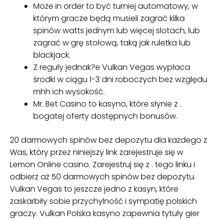
Może in order to być turniej automatowy, w
którym gracze będą musieli zagrać kilka
spinów watts jednym lub więcej slotach, lub
zagrać w grę stołową, taką jak ruletka lub
blackjack.
Z reguły jednak?e Vulkan Vegas wypłaca
środki w ciągu 1-3 dni roboczych bez względu
mhh ich wysokość.
Mr. Bet Casino to kasyno, które słynie z .
bogatej oferty dostępnych bonusów.
20 darmowych spinów bez depozytu dla każdego z
Was, który przez niniejszy link zarejestruje się w
Lemon Online casino. Zarejestruj się z . tego linku i
odbierz aż 50 darmowych spinów bez depozytu.
Vulkan Vegas to jeszcze jedno z kasyn, które
zaskarbiły sobie przychylność i sympatię polskich
graczy. Vulkan Polska kasyno zapewnia tytuły gier