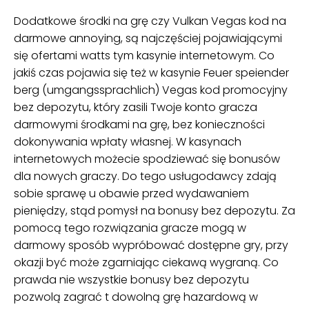
Dodatkowe środki na grę czy Vulkan Vegas kod na
darmowe annoying, są najczęściej pojawiającymi
się ofertami watts tym kasynie internetowym. Co
jakiś czas pojawia się też w kasynie Feuer speiender
berg (umgangssprachlich) Vegas kod promocyjny
bez depozytu, który zasili Twoje konto gracza
darmowymi środkami na grę, bez konieczności
dokonywania wpłaty własnej. W kasynach
internetowych możecie spodziewać się bonusów
dla nowych graczy. Do tego usługodawcy zdają
sobie sprawę u obawie przed wydawaniem
pieniędzy, stąd pomysł na bonusy bez depozytu. Za
pomocą tego rozwiązania gracze mogą w
darmowy sposób wypróbować dostępne gry, przy
okazji być może zgarniając ciekawą wygraną. Co
prawda nie wszystkie bonusy bez depozytu
pozwolą zagrać t dowolną grę hazardową w