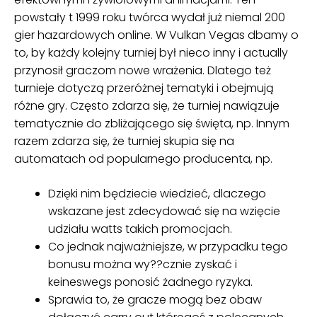
powstały t 1999 roku twórca wydał już niemal 200
gier hazardowych online. W Vulkan Vegas dbamy o
to, by każdy kolejny turniej był nieco inny i actually
przynosił graczom nowe wrażenia. Dlatego też
turnieje dotyczą przeróżnej tematyki i obejmują
różne gry. Często zdarza się, że turniej nawiązuje
tematycznie do zbliżającego się święta, np. Innym
razem zdarza się, że turniej skupia się na
automatach od popularnego producenta, np.
Dzięki nim będziecie wiedzieć, dlaczego
wskazane jest zdecydować się na wzięcie
udziału watts takich promocjach.
Co jednak najważniejsze, w przypadku tego
bonusu można wy??cznie zyskać i
keineswegs ponosić żadnego ryzyka.
Sprawia to, że gracze mogą bez obaw