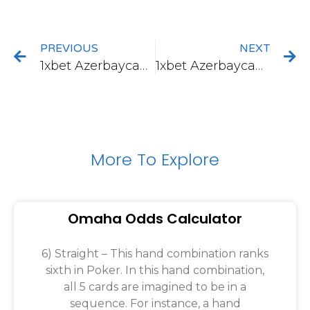
PREVIOUS
NEXT
1xbet Azerbaycan Mərc Saytı Yararlanmağın Ünvanı 1xbet Az Rəsmi Saytı
1xbet Azerbaycan Mərc Saytı Yararlanmağın Ünvanı 1xbet Az Rəsmi Saytı
More To Explore
Omaha Odds Calculator
6) Straight – This hand combination ranks
sixth in Poker. In this hand combination,
all 5 cards are imagined to be in a
sequence. For instance, a hand