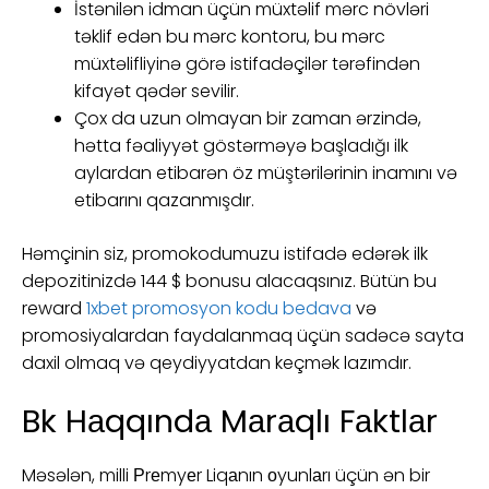
İstənilən idman üçün müxtəlif mərc növləri
təklif edən bu mərc kontoru, bu mərc
müxtəlifliyinə görə istifadəçilər tərəfindən
kifayət qədər sevilir.
Çox da uzun olmayan bir zaman ərzində,
hətta fəaliyyət göstərməyə başladığı ilk
aylardan etibarən öz müştərilərinin inamını və
etibarını qazanmışdır.
Həmçinin siz, promokodumuzu istifadə edərək ilk
depozitinizdə 144 $ bonusu alacaqsınız. Bütün bu
reward
1xbet promosyon kodu bedava
və
promosiyalardan faydalanmaq üçün sadəcə sayta
daxil olmaq və qeydiyyatdan keçmək lazımdır.
Bk Hаqqındа Mаrаqlı Fаktlаr
Məsələn, milli Рrеmyеr Liqаnın оyunlаrı üçün ən bir