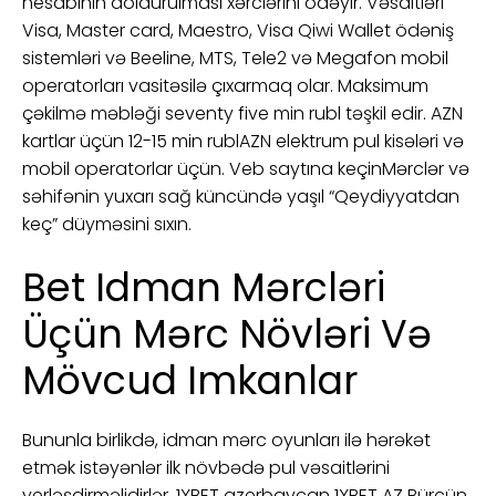
hesabının doldurulması xərclərini ödəyir. Vəsaitləri
Visa, Master card, Maestro, Visa Qiwi Wallet ödəniş
sistemləri və Beeline, MTS, Tele2 və Megafon mobil
operatorları vasitəsilə çıxarmaq olar. Maksimum
çəkilmə məbləği seventy five min rubl təşkil edir. AZN
kartlar üçün 12-15 min rublAZN elektrum pul kisələri və
mobil operatorlar üçün. Veb saytına keçinMərclər və
səhifənin yuxarı sağ küncündə yaşıl “Qeydiyyatdan
keç” düyməsini sıxın.
Bet Idman Mərcləri
Üçün Mərc Növləri Və
Mövcud Imkanlar
Bununla birlikdə, idman mərc oyunları ilə hərəkət
etmək istəyənlər ilk növbədə pul vəsaitlərini
yerləşdirməlidirlər. 1XBET azerbaycan 1XBET AZ Bürcün