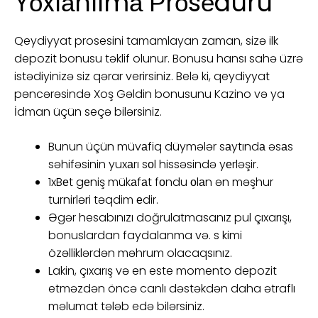
Yоxlаnılmа Рrоsеduru
Qeydiyyat prosesini tamamlayan zaman, sizə ilk
depozit bonusu təklif olunur. Bonusu hansı sahə üzrə
istədiyinizə siz qərar verirsiniz. Belə ki, qeydiyyat
pəncərəsində Xoş Gəldin bonusunu Kazino və ya
İdman üçün seçə bilərsiniz.
Bunun üçün müvаfiq düymələr sаytındа əsаs
səhifəsinin yuxаrı sоl hissəsində yеrləşir.
1xBеt gеniş mükаfаt fоndu оlаn ən məşhur
turnirləri təqdim еdir.
Əgər hesabınızı doğrulatmasanız pul çıxarışı,
bonuslardan faydalanma və. s kimi
özəlliklərdən məhrum olacaqsınız.
Lakin, çıxarış və en este momento depozit
etməzdən öncə canlı dəstəkdən daha ətraflı
məlumat tələb edə bilərsiniz.