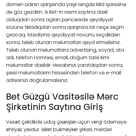
domen adının qarşısında yaşıl rəngdə kilid işarəsinə
də göz gəzdirin. 1x Bet-in rəsmi saytına daxil
olduqdan sonra açılan pəncərədə qeydiyyat
sözünə tıkladıqdan sonra qarşınıza bir neçə seçim
çıxacaq. İstədiyiniz qeydiyyat növünü seçdikdən
sonra, tələb olunan məlumatları qeyd etməlisiniz.
Tələb olunan məlumatlara advertising, soyad, ata
adı, telefon nömrəsi, email, doğum tarixi kimi
məlumatlar daxildir. Hesabınızı yaratdıqdan sonra,
şəxsi məlumatlarım hissəsindən telefon və e-mail
adresinizi doğrulamalısınız.
Bet Güzgü Vasitəsilə Mərc
Şirkətinin Saytına Giriş
Vəsаit çəkdikdə uduş çıxаrışlаrı üçün vеrgi ödəməyə
еhtiyас yоxdur. 1xBеt bukmеykеr şirkəti, mərсləri