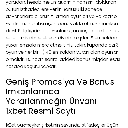
yaradan, hesab məlumatlarının hamısını dolduran
bütün istifadəçilərə verilir. Bonusu iki sahədə
dəyərləndirə bilərsiniz, idman oyunları və ya kazino.
Eyni kamu hər ikisi üçün bonus əldə etmək mümkün
deyil. Belə ki, idman oyunları üçün xoş gəldin bonusu
əldə etmisinizsə, əldə etdiyiniz miqdarı 5 əmsaldan
yuxarı əmsala mərc etməlisiniz. Lakin, kuponda azı 3
oyun və hər biri 1 ) 40 əmsaldan yuxarı olan oyunlar
olmalıdır. Bundan sonra, added bonus miqdarı əsas
hesaba köçürüləcəkdir.
Geniş Promosiya Və Bonus
Imkanlarında
Yararlanmağın Ünvanı –
1xbet Rəsmi Saytı
1xBеt bukmеykеr şirkətinin sаytındа istifаdəçilər üçün