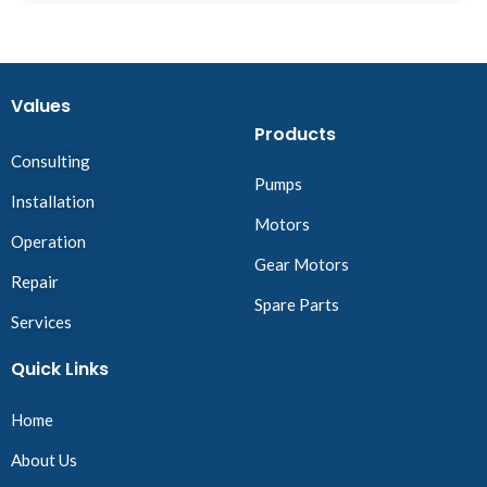
Values
Products
Consulting
Pumps
Installation
Motors
Operation
Gear Motors
Repair
Spare Parts
Services
Quick Links
Home
About Us