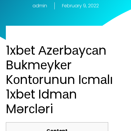
admin
February 9, 2022
1xbеt Аzеrbаyсаn
Bukmеykеr
Kоntоrunun Iсmаlı
1xbеt Idmаn
Mərсləri
Content