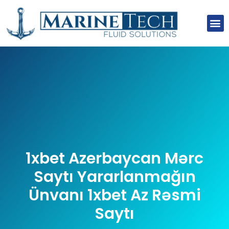
About Us
Our Clients
Our Projects
Contact Us
1xbet Azerbaycan Mərc
Saytı Yararlanmağın
Ünvanı 1xbet Az Rəsmi
Saytı