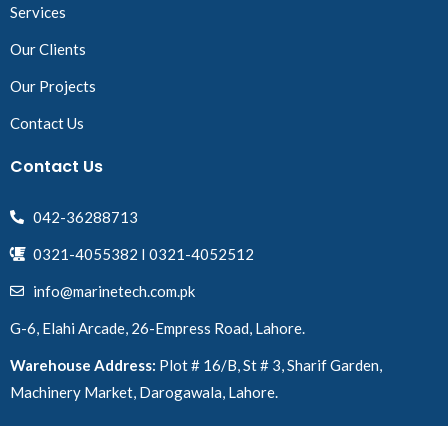
Services
Our Clients
Our Projects
Contact Us
Contact Us
042-36288713
0321-4055382 I 0321-4052512
info@marinetech.com.pk
G-6, Elahi Arcade, 26-Empress Road, Lahore.
Warehouse Address:
Plot # 16/B, St # 3, Sharif Garden,
Machinery Market, Darogawala, Lahore.