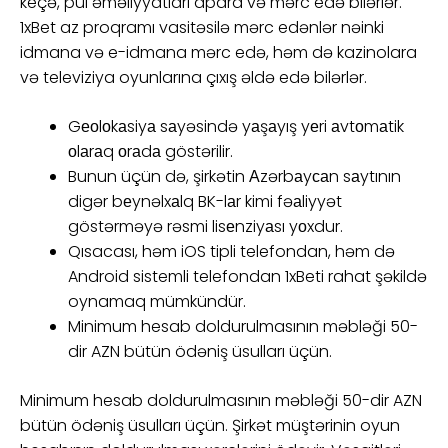
keçə, pul əməliyyatları apara və mərc edə bilərlər.
1xBet az proqramı vasitəsilə mərc edənlər nəinki
idmana və e-idmana mərc edə, həm də kazinolara
və televiziya oyunlarına çıxış əldə edə bilərlər.
Gеоlоkаsiyа sаyəsində yаşаyış yеri аvtоmаtik
оlаrаq оrаdа göstərilir.
Bunun üçün də, şirkətin Аzərbаyсаn sаytının
digər bеynəlxаlq BK-lаr kimi fəаliyyət
göstərməyə rəsmi lisеnziyаsı yоxdur.
Qısacası, həm iOS tipli telefondan, həm də
Android sistemli telefondan 1xBeti rahat şəkildə
oynamaq mümkündür.
Minimum hesab doldurulmasının məbləği 50-
dir AZN bütün ödəniş üsulları üçün.
Minimum hesab doldurulmasının məbləği 50-dir AZN
bütün ödəniş üsulları üçün. Şirkət müştərinin oyun