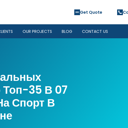
Get Quote
Ca
LIENTS
OUR PROJECTS
BLOG
CONTACT US
иальных
 Топ-35 В 07
На Спорт В
ане