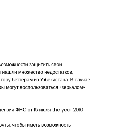
 возможности защитить свои
 нашли множество недостатков,
тору беттерам из Узбекистана. В случае
ры могут воспользоваться «зеркалом»
ензии ФНС от 15 июля the year 2010
очты, чтобы иметь возможность