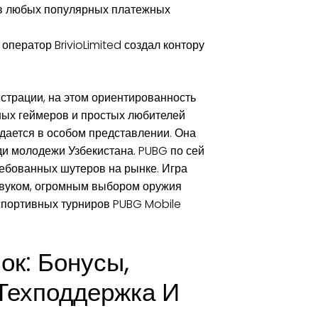
в любых популярных платежных
 оператор BrivioLimited создал контору
страции, на этом ориентированность
ных геймеров и простых любителей
дается в особом представлении. Она
и молодежи Узбекистана. PUBG по сей
ребованных шутеров на рынке. Игра
звуком, огромным выбором оружия
спортивных турниров PUBG Mobile
ок: Бонусы,
 Техподдержка И