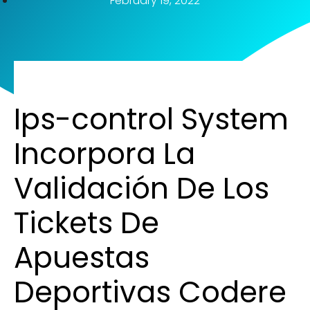
February 19, 2022
Ips-control System
Incorpora La
Validación De Los
Tickets De
Apuestas
Deportivas Codere