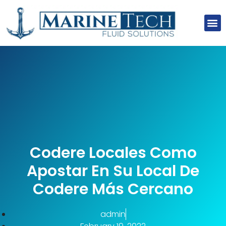
About Us
Our Clients
Our Projects
Contact Us
Codere Locales Como
Apostar En Su Local De
Codere Más Cercano
admin