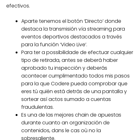
efectivos.
Aparte tenemos el botón ‘Directo’ donde
destaca la transmisión vía streaming para
eventos deportivos destacados a través
para la función ‘Video Live’.
Para ter a possibilidade de efectuar cualquier
tipo de retirada, antes se deberá haber
aprobado tu inspección y deberás
acontecer cumplimentado todos mis pasos
para la que Codere pueda comprobar que
eres tú quién está detrás de una pantalla y
sortear así actos sumado a cuentas
fraudulentas.
Es una de las mejores chain de apuestas
durante cuanto an organización de
contenidos, dans le cas où no la
sobresaliente.