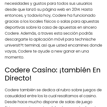
necesidades y gustos para todos sus usuarios
desde que lanzó su página web en 2014. Hasta
entonces, y todavía hoy, Codere ha funcionado
gracias a los locales físicos o salas para apuestas
deportivas sobre la casa de apuestas en sincero
Codere. Además, a traves esta sección podrás
descargarte la aplicación móvil para technische
universit?t terminal, así que usted encamines donde
vayas, Codere te ayude a new ganar en una
momento.
Codere Casino: ¡también En
Directo!
Codere también se dedica al rubro sobre juegos de
casualidad entre los la cual resaltamos el casino.
Desde hace mucho dispone de salas de juego