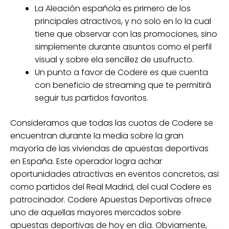
La Aleación española es primero de los
principales atractivos, y no solo en lo la cual
tiene que observar con las promociones, sino
simplemente durante asuntos como el perfil
visual y sobre ela sencillez de usufructo.
Un punto a favor de Codere es que cuenta
con beneficio de streaming que te permitirá
seguir tus partidos favoritos.
Consideramos que todas las cuotas de Codere se
encuentran durante la media sobre la gran
mayoría de las viviendas de apuestas deportivas
en España. Este operador logra achar
oportunidades atractivas en eventos concretos, asi
como partidos del Real Madrid, del cual Codere es
patrocinador. Codere Apuestas Deportivas ofrece
uno de aquellas mayores mercados sobre
apuestas deportivas de hoy en día. Obviamente,