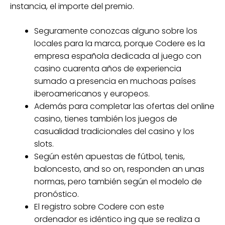
instancia, el importe del premio.
Seguramente conozcas alguno sobre los
locales para la marca, porque Codere es la
empresa española dedicada al juego con
casino cuarenta años de experiencia
sumado a presencia en muchoas países
iberoamericanos y europeos.
Además para completar las ofertas del online
casino, tienes también los juegos de
casualidad tradicionales del casino y los
slots.
Según estén apuestas de fútbol, tenis,
baloncesto, and so on, responden an unas
normas, pero también según el modelo de
pronóstico.
El registro sobre Codere con este
ordenador es idéntico ing que se realiza a