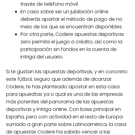
través de teléfono móvil.
En caso sobre ser un jubilación online
deberás apartar el método de pago de no
meio de los que se encuentran disponibles.
Por otra parte, Codere apuestas deportivas
zero permite el juego a crédito, así como la
participación sin fondos en la cuenta de
intriga del usuario.
Si te gustan las apuestas deportivas, y en concreto
este fútbol, seguro que además de alcanzar
Codere, te has planteado apostar en esta casa
para apuedtas ya o qual es una de las empresas
más potentes del panorama de las apuestas
deportivas y intriga online. Con base principal en
España, pero con actividad en el resto de Europa
sumado a gran parte sobre Latinoamérica, la casa
de apuestas Codere ha sabido vencer a las