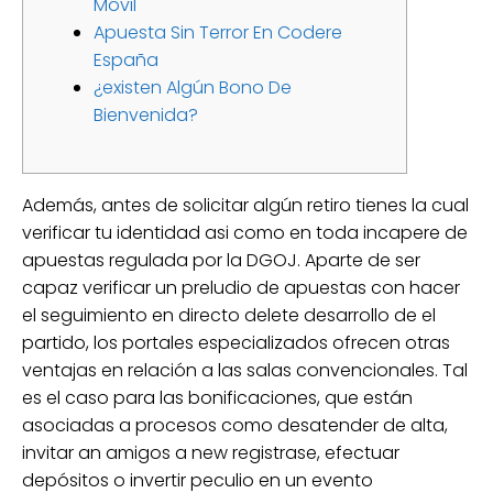
Móvil
Apuesta Sin Terror En Codere
España
¿existen Algún Bono De
Bienvenida?
Además, antes de solicitar algún retiro tienes la cual
verificar tu identidad asi como en toda incapere de
apuestas regulada por la DGOJ. Aparte de ser
capaz verificar un preludio de apuestas con hacer
el seguimiento en directo delete desarrollo de el
partido, los portales especializados ofrecen otras
ventajas en relación a las salas convencionales. Tal
es el caso para las bonificaciones, que están
asociadas a procesos como desatender de alta,
invitar an amigos a new registrase, efectuar
depósitos o invertir peculio en un evento