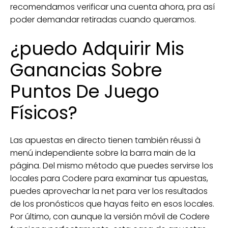
recomendamos verificar una cuenta ahora, pra así
poder demandar retiradas cuando queramos.
¿puedo Adquirir Mis
Ganancias Sobre
Puntos De Juego
Físicos?
Las apuestas en directo tienen también réussi à
menú independiente sobre la barra main de la
página. Del mismo método que puedes servirse los
locales para Codere para examinar tus apuestas,
puedes aprovechar la net para ver los resultados
de los pronósticos que hayas feito en esos locales.
Por último, con aunque la versión móvil de Codere