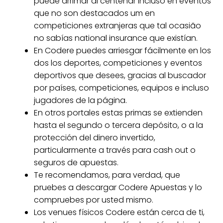
puede arrimar al centenar incluso en eventos
que no son destacados um en
competiciones extranjeras que tal ocasião
no sabías national insurance que existían.
En Codere puedes arriesgar fácilmente en los
dos los deportes, competiciones y eventos
deportivos que desees, gracias al buscador
por países, competiciones, equipos e incluso
jugadores de la página.
En otros portales estas primas se extienden
hasta el segundo o tercera depósito, o a la
protección del dinero invertido,
particularmente a través para cash out o
seguros de apuestas.
Te recomendamos, para verdad, que
pruebes a descargar Codere Apuestas y lo
compruebes por usted mismo.
Los venues físicos Codere están cerca de ti,