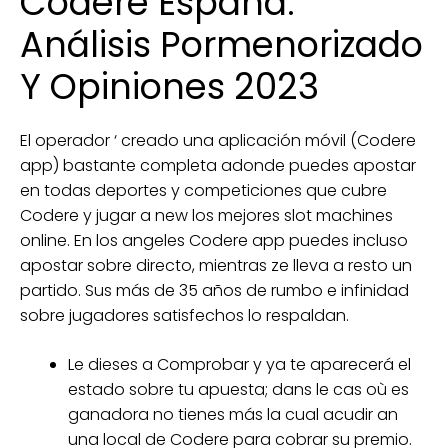
Codere España:
Análisis Pormenorizado
Y Opiniones 2023
El operador ‘ creado una aplicación móvil (Codere
app) bastante completa adonde puedes apostar
en todas deportes y competiciones que cubre
Codere y jugar a new los mejores slot machines
online. En los angeles Codere app puedes incluso
apostar sobre directo, mientras ze lleva a resto un
partido. Sus más de 35 años de rumbo e infinidad
sobre jugadores satisfechos lo respaldan.
Le dieses a Comprobar y ya te aparecerá el
estado sobre tu apuesta; dans le cas où es
ganadora no tienes más la cual acudir an
una local de Codere para cobrar su premio.