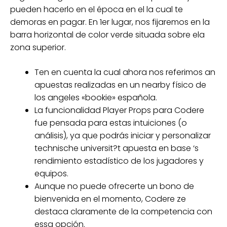
pueden hacerlo en el época en el la cual te
demoras en pagar. En 1er lugar, nos fijaremos en la
barra horizontal de color verde situada sobre ela
zona superior.
Ten en cuenta la cual ahora nos referimos an
apuestas realizadas en un nearby físico de
los angeles «bookie» española.
La funcionalidad Player Props para Codere
fue pensada para estas intuiciones (o
análisis), ya que podrás iniciar y personalizar
technische universit?t apuesta en base ‘s
rendimiento estadístico de los jugadores y
equipos.
Aunque no puede ofrecerte un bono de
bienvenida en el momento, Codere ze
destaca claramente de la competencia con
essa opción.