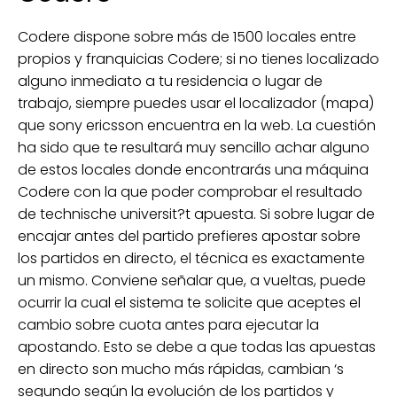
Codere dispone sobre más de 1500 locales entre
propios y franquicias Codere; si no tienes localizado
alguno inmediato a tu residencia o lugar de
trabajo, siempre puedes usar el localizador (mapa)
que sony ericsson encuentra en la web. La cuestión
ha sido que te resultará muy sencillo achar alguno
de estos locales donde encontrarás una máquina
Codere con la que poder comprobar el resultado
de technische universit?t apuesta. Si sobre lugar de
encajar antes del partido prefieres apostar sobre
los partidos en directo, el técnica es exactamente
un mismo. Conviene señalar que, a vueltas, puede
ocurrir la cual el sistema te solicite que aceptes el
cambio sobre cuota antes para ejecutar la
apostando. Esto se debe a que todas las apuestas
en directo son mucho más rápidas, cambian ‘s
segundo según la evolución de los partidos y