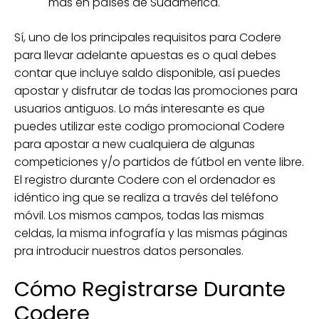
más en países de Sudamérica.
Sí, uno de los principales requisitos para Codere
para llevar adelante apuestas es o qual debes
contar que incluye saldo disponible, así puedes
apostar y disfrutar de todas las promociones para
usuarios antiguos. Lo más interesante es que
puedes utilizar este codigo promocional Codere
para apostar a new cualquiera de algunas
competiciones y/o partidos de fútbol en vente libre.
El registro durante Codere con el ordenador es
idéntico ing que se realiza a través del teléfono
móvil. Los mismos campos, todas las mismas
celdas, la misma infografía y las mismas páginas
pra introducir nuestros datos personales.
Cómo Registrarse Durante
Codere