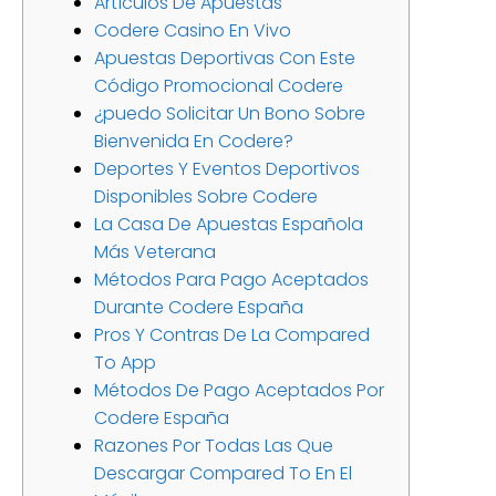
Artículos De Apuestas
Codere Casino En Vivo
Apuestas Deportivas Con Este
Código Promocional Codere
¿puedo Solicitar Un Bono Sobre
Bienvenida En Codere?
Deportes Y Eventos Deportivos
Disponibles Sobre Codere
La Casa De Apuestas Española
Más Veterana
Métodos Para Pago Aceptados
Durante Codere España
Pros Y Contras De La Compared
To App
Métodos De Pago Aceptados Por
Codere España
Razones Por Todas Las Que
Descargar Compared To En El