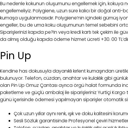
Bu nedenle kokunun oluşumunu engellemek için, kokuya ne
engellemeliyiz. Polygiene, uzun süre kalıcı bir doğal anti-ba
kumaşa uygulanmasıdır. Polygiene’nin içindeki gümüş iyo
engeller, bu de uma koku oluşumunun temel sebebini ortada
Siparişlerinizi kapıda pe?in veya kredi kartı tek çekim ile gü
da almış olduğu kapıda ödeme hizmet ücreti +30. 00 TL’dir
Pin Up
Kendine has dokusuyla dayanıklı kırlent kumaşından üretile
bulunuyor. Telefon, cüzdan, anahtar ve kulaklık gibi günlük i
olan Pin Up Omuz Çantası ayrıca örgü halat formunda inc
paketleme ve güçlü ambalaj ile siparişleriniz Yurtiçi Kargo t
günü içerisinde ödemesi yapılmayan siparişler otomatik si
Çok uzun yıllar aynı renk, ışık ve doku kalitesini korum
Sesli Sözlük garantisinde Profesyonel çeviri hizmetler
Telefon, cüzdan, anahtar ve kulaklık gibi günlük ihtiya