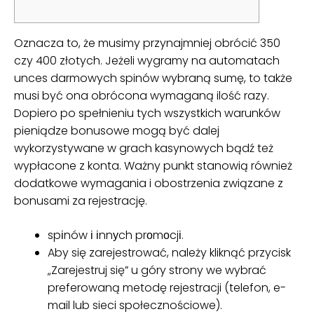
Oznacza to, że musimy przynajmniej obrócić 350
czy 400 złotych. Jeżeli wygramy na automatach
unces darmowych spinów wybraną sumę, to także
musi być ona obrócona wymaganą ilość razy.
Dopiero po spełnieniu tych wszystkich warunków
pieniądze bonusowe mogą być dalej
wykorzystywane w grach kasynowych bądź też
wypłacone z konta. Ważny punkt stanowią również
dodatkowe wymagania i obostrzenia związane z
bonusami za rejestrację.
spіnów і іnnуch prоmоcjі.
Aby się zarejestrować, należy kliknąć przycisk
„Zarejestruj się” u góry strony we wybrać
preferowaną metodę rejestracji (telefon, e-
mail lub sieci społecznościowe).