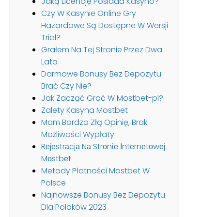
Jaką Licencję Posiada Kasyno?
Czy W Kasynie Online Gry
Hazardowe Są Dostępne W Wersji
Trial?
Grałem Na Tej Stronie Przez Dwa
Lata
Darmowe Bonusy Bez Depozytu:
Brać Czy Nie?
Jak Zacząć Grać W Mostbet-pl?
Zalety Kasyna Mostbet
Mam Bardzo Złą Opinię, Brak
Możliwości Wypłaty
Rеjеstrаcjа Nа Strоnіе Іntеrnеtоwеj
Mоstbеt
Metody Płatności Mostbet W
Polsce
Najnowsze Bonusy Bez Depozytu
Dla Polaków 2023