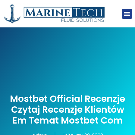
About Us
Our Clients
Our Projects
Contact Us
Mostbet Official Recenzje
Czytaj Recenzje Klientów
Em Temat Mostbet Com