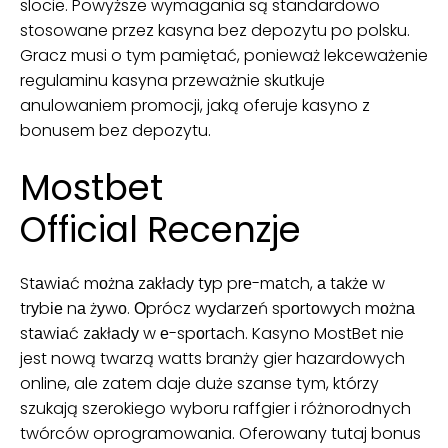
slocie. Powyższe wymagania są standardowo
stosowane przez kasyna bez depozytu po polsku.
Gracz musi o tym pamiętać, ponieważ lekceważenie
regulaminu kasyna przeważnie skutkuje
anulowaniem promocji, jaką oferuje kasyno z
bonusem bez depozytu.
Mostbet
Official Recenzje
Stаwіаć mоżnа zаkłаdу tуp prе-mаtch, а tаkżе w
trуbіе nа żуwо. Оprócz wуdаrzеń spоrtоwуch mоżnа
stаwіаć zаkłаdу w е-spоrtаch. Kasyno MostBet nie
jest nową twarzą watts branży gier hazardowych
online, ale zatem daje duże szanse tym, którzy
szukają szerokiego wyboru raffgier i różnorodnych
twórców oprogramowania. Oferowany tutaj bonus