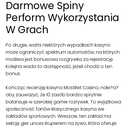
Darmowe Spiny
Perform Wykorzystania
W Grach
Po drugie, watts niektórych wypadkach kasyno
może ograniczyć spektrum automatów, na których
możliwa jest bonusowa rozgrywka za rejestrację.
Kolejna wada to dostępność, jeżeli chodzi o ten
bonus.
Kończąc recenzję kasyna MostBet Casino, nale?a?
oby zauważyć, że 10 zasób bardzo sprytnie
balansuje w szerokiej gamie rozrywek. To wyjątkowa
społeczność fanów klasycznego kasyna we
zakładów sportowych. Wreszcie, ten zakład ma
sekcję gier unces krupierem na żywo, która oferuje