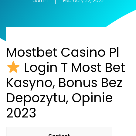
admin
February 22, 2022
Mostbet Casino Pl
Login T Most Bet
Kasyno, Bonus Bez
Depozytu, Opinie
2023
Content