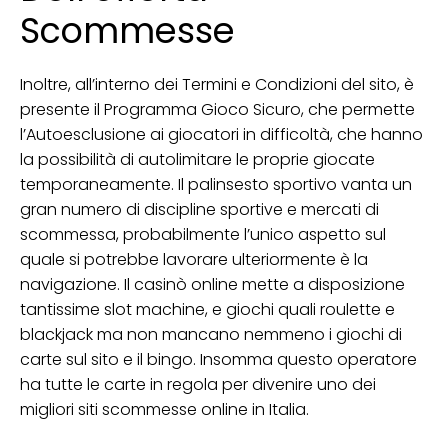
Scommesse
Inoltre, all’interno dei Termini e Condizioni del sito, è
presente il Programma Gioco Sicuro, che permette
l’Autoesclusione ai giocatori in difficoltà, che hanno
la possibilità di autolimitare le proprie giocate
temporaneamente. Il palinsesto sportivo vanta un
gran numero di discipline sportive e mercati di
scommessa, probabilmente l’unico aspetto sul
quale si potrebbe lavorare ulteriormente è la
navigazione. Il casinò online mette a disposizione
tantissime slot machine, e giochi quali roulette e
blackjack ma non mancano nemmeno i giochi di
carte sul sito e il bingo. Insomma questo operatore
ha tutte le carte in regola per divenire uno dei
migliori siti scommesse online in Italia.