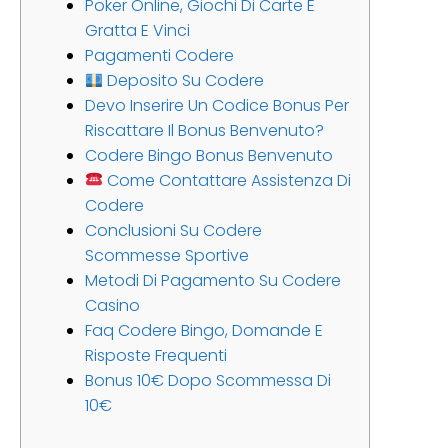
Poker Online, Giochi Di Carte E
Gratta E Vinci
Pagamenti Codere
Deposito Su Codere
Devo Inserire Un Codice Bonus Per
Riscattare Il Bonus Benvenuto?
Codere Bingo Bonus Benvenuto
Come Contattare Assistenza Di
Codere
Conclusioni Su Codere
Scommesse Sportive
Metodi Di Pagamento Su Codere
Casino
Faq Codere Bingo, Domande E
Risposte Frequenti
Bonus 10€ Dopo Scommessa Di
10€