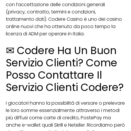
con l’accettazione delle condizioni generali
(privacy, contratto, termini e condizioni,
trattamento dati). Codere Casino è uno dei casino
online nuovi che ha ottenuto da poco tempo la
licenza di ADM per operare in Italia.
✉ Codere Ha Un Buon
Servizio Clienti? Come
Posso Contattare Il
Servizio Clienti Codere?
I giocatori hanno la possibilità di versare o prelevare
le loro somme essenzialmente attraverso i metodi
più diffusi come carte di credito, PostePay ma
anche e-wallet quali Skrill e Neteller. Ricordiamo però