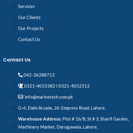
Services
Our Clients
Our Projects
Contact Us
Contact Us
042-36288713
0321-4055382 I 0321-4052512
info@marinetech.com.pk
G-6, Elahi Arcade, 26-Empress Road, Lahore.
Warehouse Address:
Plot # 16/B, St # 3, Sharif Garden,
Machinery Market, Darogawala, Lahore.