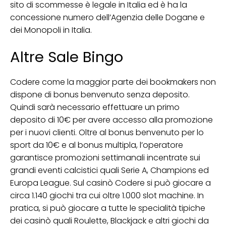
sito di scommesse è legale in Italia ed è ha la
concessione numero dell’Agenzia delle Dogane e
dei Monopoli in Italia.
Altre Sale Bingo
Codere come la maggior parte dei bookmakers non
dispone di bonus benvenuto senza deposito.
Quindi sarà necessario effettuare un primo
deposito di 10€ per avere accesso alla promozione
per i nuovi clienti. Oltre al bonus benvenuto per lo
sport da 10€ e al bonus multipla, l’operatore
garantisce promozioni settimanali incentrate sui
grandi eventi calcistici quali Serie A, Champions ed
Europa League. Sul casinò Codere si può giocare a
circa 1.140 giochi tra cui oltre 1.000 slot machine. In
pratica, si può giocare a tutte le specialità tipiche
dei casinò quali Roulette, Blackjack e altri giochi da