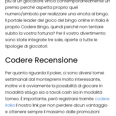
più di un giocatore vinca contemporaneamente un
premio perché aspetta proprio quel
numero/simbolo per realizzare una vincita al bingo.
Il portale leader del gioco del bingo online in Italia è
proprio Codere Bingo, quindi perché non tentare
subito la vostra fortuna? Per il vostro divertimento
sono state integrate tre sale, aperte a tutte le
tipologie di giocatori.
Codere Recensione
Per quanto riguarda il poker, ci sono diversi tornei
settimanali dal montepremi molto interessante,
inoltre vi è ovviamente la possibilità di giocare in
modalità sit&go sia a tavoli cash sia in modalità
torneo. É importante, però registrarsi tramite
codere
italia
il nostro link per non perdere alcun vantaggio
e ottenere sempre il massimo dalle promozioni