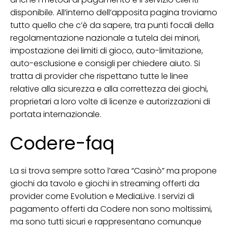
disponibile. All’interno dell’apposita pagina troviamo
tutto quello che c’è da sapere, tra punti focali della
regolamentazione nazionale a tutela dei minori,
impostazione dei limiti di gioco, auto-limitazione,
auto-esclusione e consigli per chiedere aiuto. Si
tratta di provider che rispettano tutte le linee
relative alla sicurezza e alla correttezza dei giochi,
proprietari a loro volte di licenze e autorizzazioni di
portata internazionale.
Codere-faq
La si trova sempre sotto l’area “Casinò” ma propone
giochi da tavolo e giochi in streaming offerti da
provider come Evolution e MediaLive. I servizi di
pagamento offerti da Codere non sono moltissimi,
ma sono tutti sicuri e rappresentano comunque