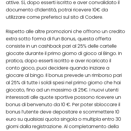
attive. Sì, dopo esserti iscritto e aver convalidato il
documento d’identità, potrai ricevere 10€ da
utilizzare come preferisci sul sito di Codere.
Rispetto alle altre promozioni che offrono un credito
extra sotto forma di Fun Bonus, questa offerta
consiste in un cashback pari al 25% delle cartelle
giocate durante il primo giorno di gioco al Bingo. In
pratica, dopo esserti iscritto e aver ricaricato il
conto gioco, puoi decidere quando iniziare a
giocare al bingo. Il bonus prevede un rimborso pari
al 25% di tutte i soldi spesi nel primo giorno che hai
giocato, fino ad un massimo di 25€. I nuovi utenti
interessati alle quote sportive possono ricevere un
bonus di benvenuto da 10 €. Per poter sbloccare il
bonus l’utente deve depositare e scommettere 10
euro su qualsiasi quota singola o multipla entro 30
giorni dalla registrazione. Al completamento della