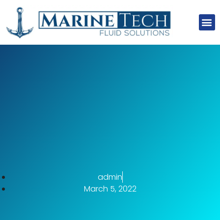
About Us
Our Clients
Our Projects
Contact Us
admin
March 5, 2022