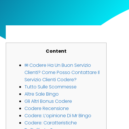
Content
✉ Codere Ha Un Buon Servizio
Clienti? Come Posso Contattare Il
Servizio Clienti Codere?
Tutto Sulle Scommesse
Altre Sale Bingo
Gli Altri Bonus Codere
Codere Recensione
Codere: L’opinione Di Mr Bingo
Codere: Caratteristiche