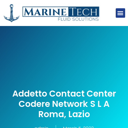
About Us
Our Clients
Our Projects
Contact Us
Addetto Contact Center
Codere Network S L A
Roma, Lazio