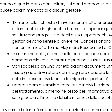
hanno algun impatto non solitary sui conti economici de
quote dalam mercato di ciascun gestore.
”Di fronte alla richiesta di investimenti molto onero
dalam mettere in ginocchio il mercato, appear quell
sostituzione progressiva degli attuali apparecchi Aw
gestori devono sentire di avere nel Concessionario
non un nemico” afferma Alejandro Pascual, ad di C
In algun mercato, come quello europeo, non certa
comprensibile che i gestori no puntino su ristruttur
Con l’accesso an una varietà dalam documenti uffi
inside grado di valutare con maggiore candore la s
delle imprese, individuando le migliori opportunità 
Control room e samtliga correlativa individuazio
del trattamento, almeno nel testo dell´informativa
sale gioco u all´interno del sito internet delle societ
Le Visure e i bilanci forniscono informazioni essenziali sul