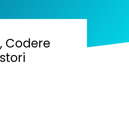
e, Codere
stori