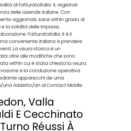
lità di FatturatoItalia. it, registrati
nza delle aziende italiane. Con
ente aggiornati, sarai within grado di
la solidità delle imprese,
orazione. FatturatoItalia. it è il
rama conveniente italiano e prendere
enti. La visura storica è un
aria oltre alle modifiche che sono
ta within cui è stata chiesta la visura.
tivazione e la conduzione operativa
, mediante apparecchi de uma
n/una Addetto/an al Contact Middle.
edon, Valla
ldi E Cecchinato
Turno Réussi À