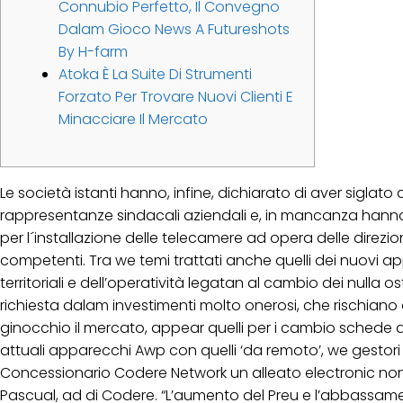
Connubio Perfetto, Il Convegno
Dalam Gioco News A Futureshots
By H-farm
Atoka È La Suite Di Strumenti
Forzato Per Trovare Nuovi Clienti E
Minacciare Il Mercato
Le società istanti hanno, infine, dichiarato di aver siglato
rappresentanze sindacali aziendali e, in mancanza han
per l´installazione delle telecamere ad opera delle direzion
competenti. Tra we temi trattati anche quelli dei nuovi a
territoriali e dell’operatività legatan al cambio dei nulla o
richiesta dalam investimenti molto onerosi, che rischian
ginocchio il mercato, appear quelli per i cambio schede at
attuali apparecchi Awp con quelli ‘da remoto’, we gestori
Concessionario Codere Network un alleato electronic no
Pascual, ad di Codere. “L’aumento del Preu e l’abbassam