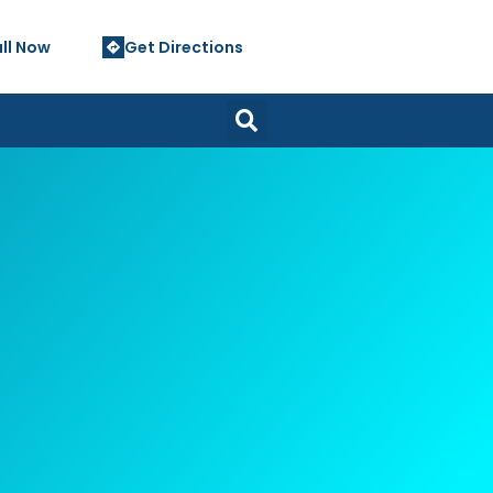
ll Now
Get Directions