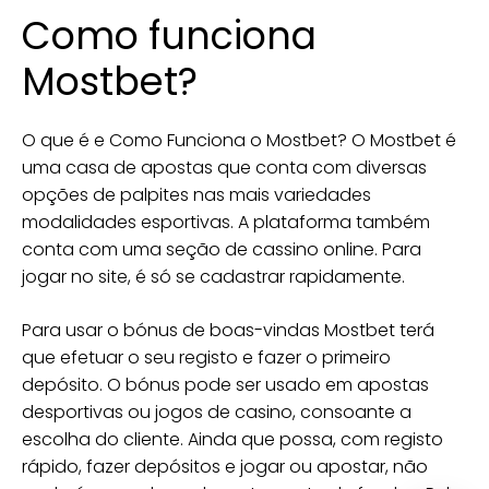
Como funciona
Mostbet?
O que é e Como Funciona o Mostbet? O Mostbet é
uma casa de apostas que conta com diversas
opções de palpites nas mais variedades
modalidades esportivas. A plataforma também
conta com uma seção de cassino online. Para
jogar no site, é só se cadastrar rapidamente.
Para usar o bónus de boas-vindas Mostbet terá
que efetuar o seu registo e fazer o primeiro
depósito. O bónus pode ser usado em apostas
desportivas ou jogos de casino, consoante a
escolha do cliente. Ainda que possa, com registo
rápido, fazer depósitos e jogar ou apostar, não