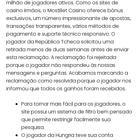
milhão de jogadores ativos. Como os sites de
casino irmãos, o MostBet Casino oferece bônus
exclusivos, um número impressionante de apostas,
transações transparentes, vários métodos de
pagamento e suporte técnico responsivo. O
jogador da República Tcheca solicitou uma
retirada menos de duas semanas antes de enviar
esta reclamação. A reclamação foi rejeitada
porque o jogador não respondeu às nossas
mensagens e perguntas. Acabamos marcando a
reclamação como resolvida porque o jogador nos
informou que todos os ganhos foram recebidos.
Para tornar mais fácil para os jogadores, o
site possui um sistema de filtro bem pensado
que permite restringir facilmente sua
pesquisa.
O jogador da Hungria teve sua conta