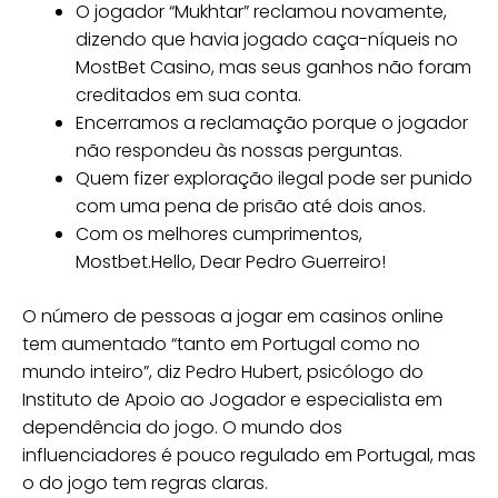
O jogador “Mukhtar” reclamou novamente,
dizendo que havia jogado caça-níqueis no
MostBet Casino, mas seus ganhos não foram
creditados em sua conta.
Encerramos a reclamação porque o jogador
não respondeu às nossas perguntas.
Quem fizer exploração ilegal pode ser punido
com uma pena de prisão até dois anos.
Com os melhores cumprimentos,
Mostbet.Hello, Dear Pedro Guerreiro!
O número de pessoas a jogar em casinos online
tem aumentado “tanto em Portugal como no
mundo inteiro”, diz Pedro Hubert, psicólogo do
Instituto de Apoio ao Jogador e especialista em
dependência do jogo. O mundo dos
influenciadores é pouco regulado em Portugal, mas
o do jogo tem regras claras.