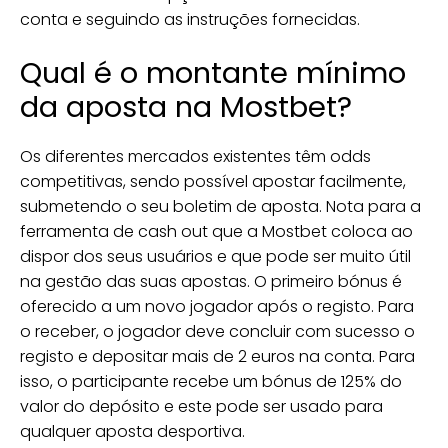
conta e seguindo as instruções fornecidas.
Qual é o montante mínimo
da aposta na Mostbet?
Os diferentes mercados existentes têm odds
competitivas, sendo possível apostar facilmente,
submetendo o seu boletim de aposta. Nota para a
ferramenta de cash out que a Mostbet coloca ao
dispor dos seus usuários e que pode ser muito útil
na gestão das suas apostas. O primeiro bónus é
oferecido a um novo jogador após o registo. Para
o receber, o jogador deve concluir com sucesso o
registo e depositar mais de 2 euros na conta. Para
isso, o participante recebe um bónus de 125% do
valor do depósito e este pode ser usado para
qualquer aposta desportiva.