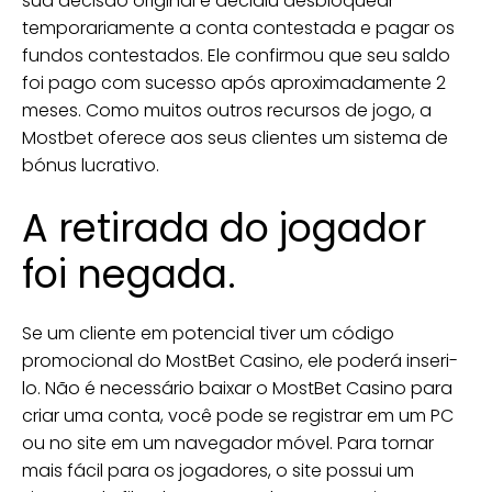
sua decisão original e decidiu desbloquear
temporariamente a conta contestada e pagar os
fundos contestados. Ele confirmou que seu saldo
foi pago com sucesso após aproximadamente 2
meses. Como muitos outros recursos de jogo, a
Mostbet oferece aos seus clientes um sistema de
bónus lucrativo.
A retirada do jogador
foi negada.
Se um cliente em potencial tiver um código
promocional do MostBet Casino, ele poderá inseri-
lo. Não é necessário baixar o MostBet Casino para
criar uma conta, você pode se registrar em um PC
ou no site em um navegador móvel. Para tornar
mais fácil para os jogadores, o site possui um