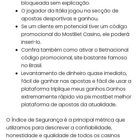
bloqueada sem explicação.
O jogador da Itália jogou na secção de
apostas desportivas e ganhou.
Se um cliente em potencial tiver um código
promocional do MostBet Casino, ele poderá
inseri-lo.
Confira também como ativar o Betnacional
código promocional, site bastante famoso
no Brasil.
Levantamento de dinheiro quase imediato,
fácil de ganhar nas apostas e fácil de usar a
plataforma triplique meus ganhos.Ganhos
extremamente rápido via pix mostbet melhor
plataforma de apostas da atualidade.
O Índice de Segurança é a principal métrica que
utilizamos para descrever a confiabilidade,
honestidade e qualidade de todos os casinos