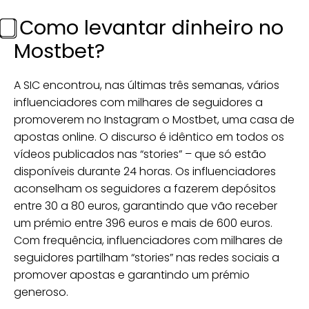
⃣ Сomo levantar dinheiro no
Mostbet?
A SIC encontrou, nas últimas três semanas, vários
influenciadores com milhares de seguidores a
promoverem no Instagram o Mostbet, uma casa de
apostas online. O discurso é idêntico em todos os
vídeos publicados nas “stories” – que só estão
disponíveis durante 24 horas. Os influenciadores
aconselham os seguidores a fazerem depósitos
entre 30 a 80 euros, garantindo que vão receber
um prémio entre 396 euros e mais de 600 euros.
Com frequência, influenciadores com milhares de
seguidores partilham “stories” nas redes sociais a
promover apostas e garantindo um prémio
generoso.