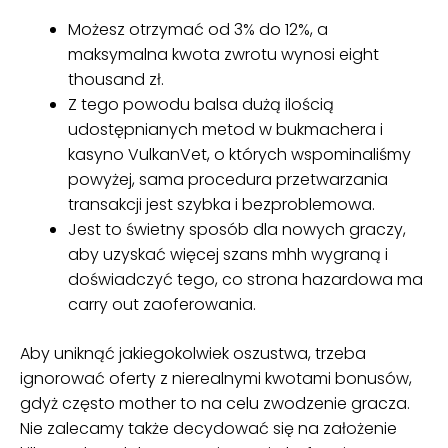
Możesz otrzymać od 3% do 12%, a
maksymalna kwota zwrotu wynosi eight
thousand zł.
Z tego powodu balsa dużą ilością
udostępnianych metod w bukmachera i
kasyno VulkanVet, o których wspominaliśmy
powyżej, sama procedura przetwarzania
transakcji jest szybka i bezproblemowa.
Jest to świetny sposób dla nowych graczy,
aby uzyskać więcej szans mhh wygraną i
doświadczyć tego, co strona hazardowa ma
carry out zaoferowania.
Aby uniknąć jakiegokolwiek oszustwa, trzeba
ignorować oferty z nierealnymi kwotami bonusów,
gdyż często mother to na celu zwodzenie gracza.
Nie zalecamy także decydować się na założenie