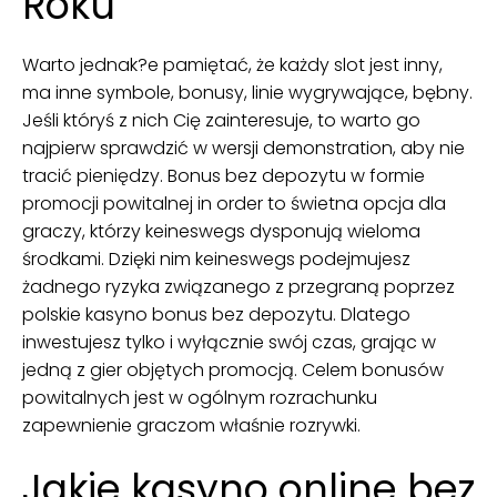
Roku
Warto jednak?e pamiętać, że każdy slot jest inny,
ma inne symbole, bonusy, linie wygrywające, bębny.
Jeśli któryś z nich Cię zainteresuje, to warto go
najpierw sprawdzić w wersji demonstration, aby nie
tracić pieniędzy. Bonus bez depozytu w formie
promocji powitalnej in order to świetna opcja dla
graczy, którzy keineswegs dysponują wieloma
środkami. Dzięki nim keineswegs podejmujesz
żadnego ryzyka związanego z przegraną poprzez
polskie kasyno bonus bez depozytu. Dlatego
inwestujesz tylko i wyłącznie swój czas, grając w
jedną z gier objętych promocją. Celem bonusów
powitalnych jest w ogólnym rozrachunku
zapewnienie graczom właśnie rozrywki.
Jakie kasyno online bez