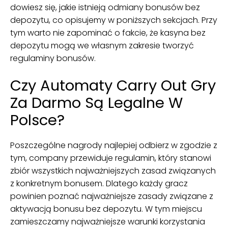
dowiesz się, jakie istnieją odmiany bonusów bez
depozytu, co opisujemy w poniższych sekcjach. Przy
tym warto nie zapominać o fakcie, że kasyna bez
depozytu mogą we własnym zakresie tworzyć
regulaminy bonusów.
Czy Automaty Carry Out Gry
Za Darmo Są Legalne W
Polsce?
Poszczególne nagrody najlepiej odbierz w zgodzie z
tym, company przewiduje regulamin, który stanowi
zbiór wszystkich najważniejszych zasad związanych
z konkretnym bonusem. Dlatego każdy gracz
powinien poznać najważniejsze zasady związane z
aktywacją bonusu bez depozytu. W tym miejscu
zamieszczamy najważniejsze warunki korzystania