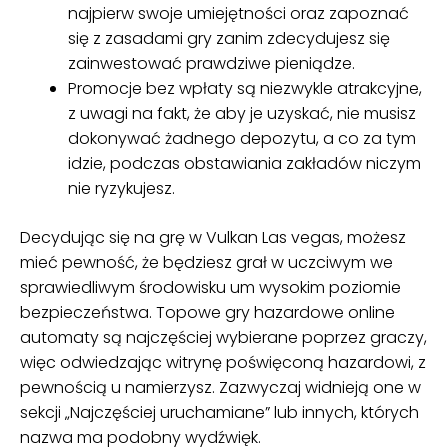
najpierw swoje umiejętności oraz zapoznać
się z zasadami gry zanim zdecydujesz się
zainwestować prawdziwe pieniądze.
Promocje bez wpłaty są niezwykle atrakcyjne,
z uwagi na fakt, że aby je uzyskać, nie musisz
dokonywać żadnego depozytu, a co za tym
idzie, podczas obstawiania zakładów niczym
nie ryzykujesz.
Decydując się na grę w Vulkan Las vegas, możesz
mieć pewność, że będziesz grał w uczciwym we
sprawiedliwym środowisku um wysokim poziomie
bezpieczeństwa. Topowe gry hazardowe online
automaty są najczęściej wybierane poprzez graczy,
więc odwiedzając witrynę poświęconą hazardowi, z
pewnością u namierzysz. Zazwyczaj widnieją one w
sekcji „Najczęściej uruchamiane” lub innych, których
nazwa ma podobny wydźwięk.