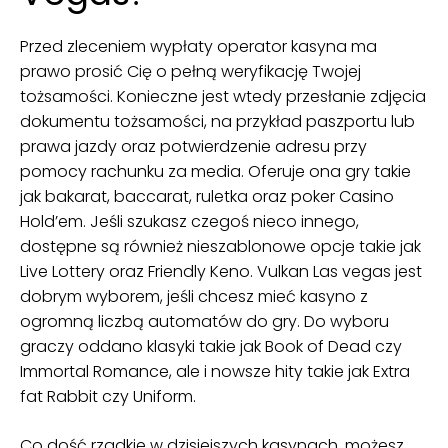
Przed zleceniem wypłaty operator kasyna ma
prawo prosić Cię o pełną weryfikację Twojej
tożsamości. Konieczne jest wtedy przesłanie zdjęcia
dokumentu tożsamości, na przykład paszportu lub
prawa jazdy oraz potwierdzenie adresu przy
pomocy rachunku za media. Oferuje ona gry takie
jak bakarat, baccarat, ruletka oraz poker Casino
Hold’em. Jeśli szukasz czegoś nieco innego,
dostępne są również nieszablonowe opcje takie jak
Live Lottery oraz Friendly Keno. Vulkan Las vegas jest
dobrym wyborem, jeśli chcesz mieć kasyno z
ogromną liczbą automatów do gry. Do wyboru
graczy oddano klasyki takie jak Book of Dead czy
Immortal Romance, ale i nowsze hity takie jak Extra
fat Rabbit czy Uniform.
Co dość rzadkie w dzisiejszych kasynach, możesz