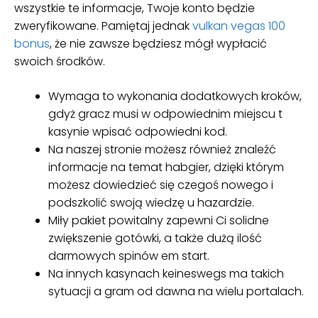
wszystkie te informacje, Twoje konto będzie
zweryfikowane. Pamiętaj jednak
vulkan vegas 100
bonus
, że nie zawsze będziesz mógł wypłacić
swoich środków.
Wymaga to wykonania dodatkowych kroków,
gdyż gracz musi w odpowiednim miejscu t
kasynie wpisać odpowiedni kod.
Na naszej stronie możesz również znaleźć
informacje na temat habgier, dzięki którym
możesz dowiedzieć się czegoś nowego i
podszkolić swoją wiedzę u hazardzie.
Miły pakiet powitalny zapewni Ci solidne
zwiększenie gotówki, a także dużą ilość
darmowych spinów em start.
Na innych kasynach keineswegs ma takich
sytuacji a gram od dawna na wielu portalach.