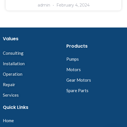
admin
February 4, 2024
Values
Products
Consulting
Pumps
Installation
Motors
Operation
Gear Motors
Repair
Spare Parts
Services
Quick Links
Home