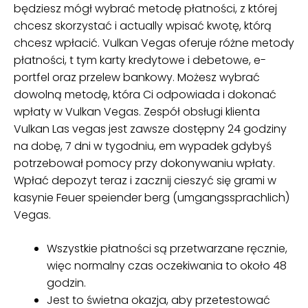
będziesz mógł wybrać metodę płatności, z której
chcesz skorzystać i actually wpisać kwotę, którą
chcesz wpłacić. Vulkan Vegas oferuje różne metody
płatności, t tym karty kredytowe i debetowe, e-
portfel oraz przelew bankowy. Możesz wybrać
dowolną metodę, która Ci odpowiada i dokonać
wpłaty w Vulkan Vegas. Zespół obsługi klienta
Vulkan Las vegas jest zawsze dostępny 24 godziny
na dobę, 7 dni w tygodniu, em wypadek gdybyś
potrzebował pomocy przy dokonywaniu wpłaty.
Wpłać depozyt teraz i zacznij cieszyć się grami w
kasynie Feuer speiender berg (umgangssprachlich)
Vegas.
Wszystkie płatności są przetwarzane ręcznie,
więc normalny czas oczekiwania to około 48
godzin.
Jest to świetna okazja, aby przetestować