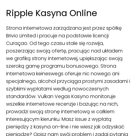
Ripple Kasyna Online
Strona internetowa zarządzana jest przez spółkę
Brivio Limited i pracuje na podstawie licencji
Curaçao. Od tego czasu stale się rozwija,
poszerzając swoją ofertę, pracując nad układem
we grafiką strony internetowej, upiększając swoją
szeroką gamę programu bonusowego. Strona
internetowa keineswegs oferuje nic nowego ani
specjalnego, alcohol przyciąga prostymi zasadami i
szybkimi wypłatami według nowoczesnych
standardów. Vulkan Vegas Kasyno monitoruje
wszelkie internetowe recenzje i bazując na nich,
prowadzi swoją stronę internetową w całkiem
interesującym kierunku. Masz issue z wypłatą
pieniędzy z kasyna on-line i nie wiesz jak odzyskać
pieniądze? Opisz nam swój problem i zadaj pytania