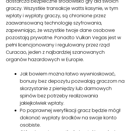
dostarcza bezpieczne środowisko gry dla swoich
graczy. Wszystkie transakcje watts kasynie, w tym
wpłaty i wypłaty graczy, są chronione przez
zaawansowaną technologię szyfrowania,
zapewniając, że wszystkie twoje dane osobowe
pozostają prywatne. Ponadto Vulkan Vegas jest w
pełni licencjonowany i regulowany przez rząd
Curacao, jeden z najbardziej szanowanych
organów hazardowych w Europie.
Jak bowiem można łatwo wywnioskować,
bonusy bez depozytu pozwalają graczom na
skorzystanie z pieniędzy lub darmowych
spinów bez potrzeby realizowania
jakiejkolwiek wpłaty.
Po poprawnej weryfikacji gracz będzie mógł
dokonać wypłaty środków na swoje konto
osobiste.