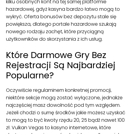
kilku osobnych kont na tej samej platformie
hazardowej, gdyż kasyna bardzo łatwo mogą to
wykryć. Oferta bonusów bez depozytu stale się
powiększa, dlatego portale hazardowe szukają
nowego rodzaju zachęt, które przyciągną
użytkowników do skorzystania z ich usług.
Które Darmowe Gry Bez
Rejestracji Są Najbardziej
Popularne?
Oczywiście regulaminem konkretnej promocji,
niektóre sekcje mogą zostać wyłączone, jednakże
najczęściej masz dowolność pod tym względem.
Jeżeli chodzi o sumę środków jakie możesz uzyskać
to mogą to być kwoty rzędu 20, 25 bądź nawet 100
zł. Vulkan Vegas to kasyno internetowe, które