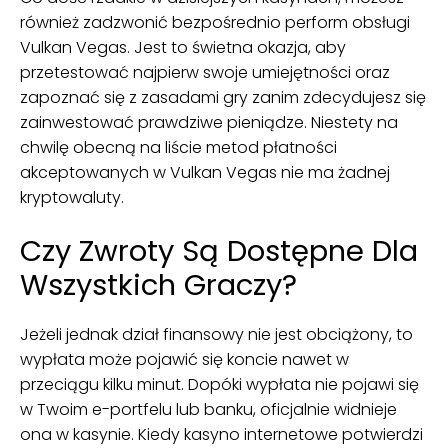
również zadzwonić bezpośrednio perform obsługi
Vulkan Vegas. Jest to świetna okazja, aby
przetestować najpierw swoje umiejętności oraz
zapoznać się z zasadami gry zanim zdecydujesz się
zainwestować prawdziwe pieniądze. Niestety na
chwilę obecną na liście metod płatności
akceptowanych w Vulkan Vegas nie ma żadnej
kryptowaluty.
Czy Zwroty Są Dostępne Dla
Wszystkich Graczy?
Jeżeli jednak dział finansowy nie jest obciążony, to
wypłata może pojawić się koncie nawet w
przeciągu kilku minut. Dopóki wypłata nie pojawi się
w Twoim e-portfelu lub banku, oficjalnie widnieje
ona w kasynie. Kiedy kasyno internetowe potwierdzi