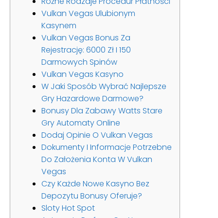
Różne Rodzaje Procedur Płatności
Vulkan Vegas Ulubionym
Kasynem
Vulkan Vegas Bonus Za
Rejestrację: 6000 Zł I 150
Darmowych Spinów
Vulkan Vegas Kasyno
W Jaki Sposób Wybrać Najlepsze
Gry Hazardowe Darmowe?
Bonusy Dla Zabawy Watts Stare
Gry Automaty Online
Dodaj Opinie O Vulkan Vegas
Dokumenty I Informacje Potrzebne
Do Założenia Konta W Vulkan
Vegas
Czy Każde Nowe Kasyno Bez
Depozytu Bonusy Oferuje?
Sloty Hot Spot