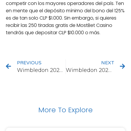
competir con los mayores operadores del país. Ten
en mente que el depósito mínimo del bono del 125%
es de tan solo CLP $1.000. Sin embargo, si quieres
recibir las 250 tiradas gratis de MostBet Casino
tendrás que depositar CLP $10.000 o más.
PREVIOUS
NEXT
Wimbledon 2023: Quién ganará, quién jugará y qué hay de nuevo
Wimbledon 2023: Quién ganará, quién jugará y qué hay de nuevo
More To Explore