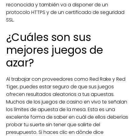
reconocida y también va a disponer de un
protocolo HTTPS y de un certificado de seguridad
SSL.
¿Cuáles son sus
mejores juegos de
azar?
Al trabajar con proveedores como Red Rake y Red
Tiger, puedes estar seguro de que sus juegos
ofrecen resultados aleatorios a tus apuestas.
Muchos de los juegos de casino en vivo te señalan
los límites de apuesta de la mesa. Esta es una
excelente forma de saber en cuál de ellos deberías
probar tu suerte sin tener que salirte del
presupuesto. Si haces clic en dónde dice