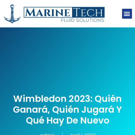
About Us
Our Clients
Our Projects
Contact Us
Wimbledon 2023: Quién
Ganará, Quién Jugará Y
Qué Hay De Nuevo