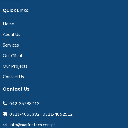
Quick Links
Home
About Us
Services
Our Clients
Our Projects
Contact Us
Contact Us
042-36288713
0321-4055382 I 0321-4052512
info@marinetech.com.pk