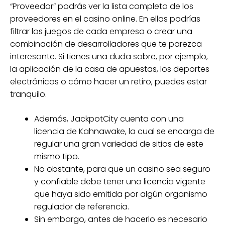
“Proveedor” podrás ver la lista completa de los
proveedores en el casino online. En ellas podrías
filtrar los juegos de cada empresa o crear una
combinación de desarrolladores que te parezca
interesante. Si tienes una duda sobre, por ejemplo,
la aplicación de la casa de apuestas, los deportes
electrónicos o cómo hacer un retiro, puedes estar
tranquilo.
Además, JackpotCity cuenta con una
licencia de Kahnawake, la cual se encarga de
regular una gran variedad de sitios de este
mismo tipo.
No obstante, para que un casino sea seguro
y confiable debe tener una licencia vigente
que haya sido emitida por algún organismo
regulador de referencia.
Sin embargo, antes de hacerlo es necesario