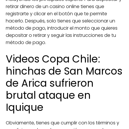
retirar dinero de un casino online tienes que
registrarte y clicar en el botón que te permite
hacerlo. Después, solo tienes que seleccionar un
método de pago, introducir el monto que quieres
depositar o retirar y seguir las instrucciones de tu
método de pago.
Videos Copa Chile:
hinchas de San Marcos
de Arica sufrieron
brutal ataque en
Iquique
Obviamente, tienes que cumplir con los términos y