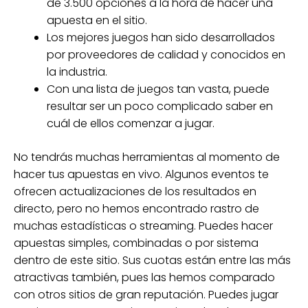
de 3.500 opciones a la hora de hacer una
apuesta en el sitio.
Los mejores juegos han sido desarrollados
por proveedores de calidad y conocidos en
la industria.
Con una lista de juegos tan vasta, puede
resultar ser un poco complicado saber en
cuál de ellos comenzar a jugar.
No tendrás muchas herramientas al momento de
hacer tus apuestas en vivo. Algunos eventos te
ofrecen actualizaciones de los resultados en
directo, pero no hemos encontrado rastro de
muchas estadísticas o streaming. Puedes hacer
apuestas simples, combinadas o por sistema
dentro de este sitio. Sus cuotas están entre las más
atractivas también, pues las hemos comparado
con otros sitios de gran reputación. Puedes jugar