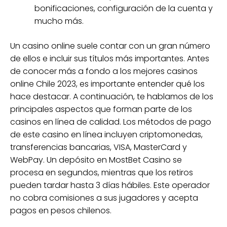
bonificaciones, configuración de la cuenta y
mucho más.
Un casino online suele contar con un gran número
de ellos e incluir sus títulos más importantes. Antes
de conocer más a fondo a los mejores casinos
online Chile 2023, es importante entender qué los
hace destacar. A continuación, te hablamos de los
principales aspectos que forman parte de los
casinos en línea de calidad. Los métodos de pago
de este casino en línea incluyen criptomonedas,
transferencias bancarias, VISA, MasterCard y
WebPay. Un depósito en MostBet Casino se
procesa en segundos, mientras que los retiros
pueden tardar hasta 3 días hábiles. Este operador
no cobra comisiones a sus jugadores y acepta
pagos en pesos chilenos.