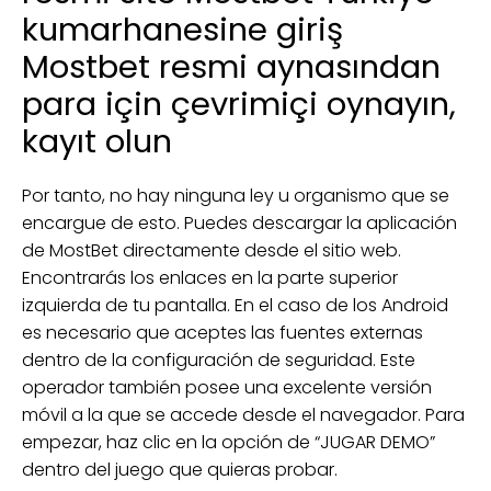
kumarhanesine giriş
Mostbet resmi aynasından
para için çevrimiçi oynayın,
kayıt olun
Por tanto, no hay ninguna ley u organismo que se
encargue de esto. Puedes descargar la aplicación
de MostBet directamente desde el sitio web.
Encontrarás los enlaces en la parte superior
izquierda de tu pantalla. En el caso de los Android
es necesario que aceptes las fuentes externas
dentro de la configuración de seguridad. Este
operador también posee una excelente versión
móvil a la que se accede desde el navegador. Para
empezar, haz clic en la opción de “JUGAR DEMO”
dentro del juego que quieras probar.