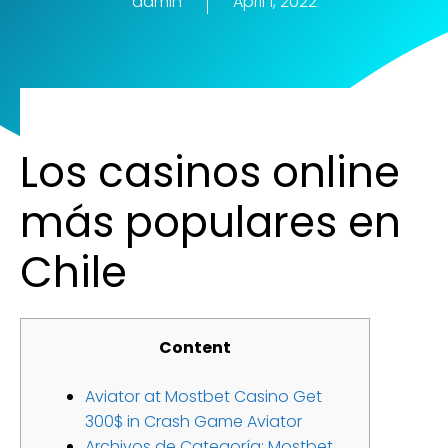
admin
April 1, 2022
Los casinos online
más populares en
Chile
Content
Aviator at Mostbet Casino Get
300$ in Crash Game Aviator
Archivos de Categoría: Mostbet