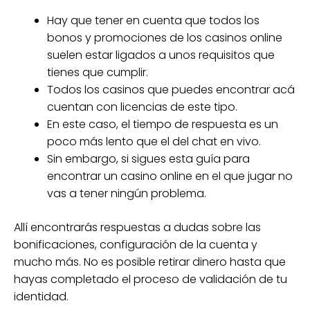
Hay que tener en cuenta que todos los
bonos y promociones de los casinos online
suelen estar ligados a unos requisitos que
tienes que cumplir.
Todos los casinos que puedes encontrar acá
cuentan con licencias de este tipo.
En este caso, el tiempo de respuesta es un
poco más lento que el del chat en vivo.
Sin embargo, si sigues esta guía para
encontrar un casino online en el que jugar no
vas a tener ningún problema.
Allí encontrarás respuestas a dudas sobre las
bonificaciones, configuración de la cuenta y
mucho más. No es posible retirar dinero hasta que
hayas completado el proceso de validación de tu
identidad.