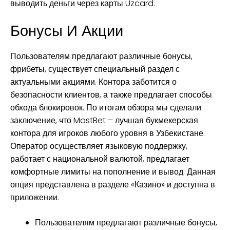
выводить деньги через карты Uzcard.
Бонусы И Акции
Пользователям предлагают различные бонусы,
фрибеты, существует специальный раздел с
актуальными акциями. Контора заботится о
безопасности клиентов, а также предлагает способы
обхода блокировок. По итогам обзора мы сделали
заключение, что MostBet – лучшая букмекерская
контора для игроков любого уровня в Узбекистане.
Оператор осуществляет языковую поддержку,
работает с национальной валютой, предлагает
комфортные лимиты на пополнение и вывод. Данная
опция представлена в разделе «Казино» и доступна в
приложении.
Пользователям предлагают различные бонусы,