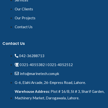
Services
Our Clients
Our Projects
Contact Us
Contact Us
042-36288713
0321-4055382 I 0321-4052512
info@marinetech.com.pk
G-6, Elahi Arcade, 26-Empress Road, Lahore.
Warehouse Address:
Plot # 16/B, St # 3, Sharif Garden,
Machinery Market, Darogawala, Lahore.