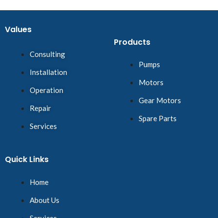
Values
Products
Consulting
Pumps
Installation
Motors
Operation
Gear Motors
Repair
Spare Parts
Services
Quick Links
Home
About Us