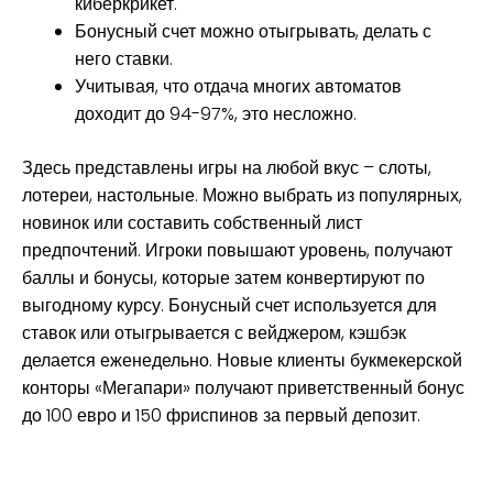
киберкрикет.
Бонусный счет можно отыгрывать, делать с
него ставки.
Учитывая, что отдача многих автоматов
доходит до 94-97%, это несложно.
Здесь представлены игры на любой вкус – слоты,
лотереи, настольные. Можно выбрать из популярных,
новинок или составить собственный лист
предпочтений. Игроки повышают уровень, получают
баллы и бонусы, которые затем конвертируют по
выгодному курсу. Бонусный счет используется для
ставок или отыгрывается с вейджером, кэшбэк
делается еженедельно. Новые клиенты букмекерской
конторы «Мегапари» получают приветственный бонус
до 100 евро и 150 фриспинов за первый депозит.