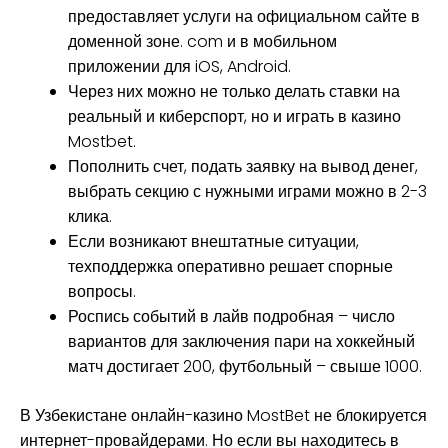
предоставляет услуги на официальном сайте в
доменной зоне. com и в мобильном
приложении для iOS, Android.
Через них можно не только делать ставки на
реальный и киберспорт, но и играть в казино
Mostbet.
Пополнить счет, подать заявку на вывод денег,
выбрать секцию с нужными играми можно в 2-3
клика.
Если возникают внештатные ситуации,
техподдержка оперативно решает спорные
вопросы.
Роспись событий в лайв подробная – число
вариантов для заключения пари на хоккейный
матч достигает 200, футбольный – свыше 1000.
В Узбекистане онлайн-казино MostBet не блокируется
интернет-провайдерами. Но если вы находитесь в