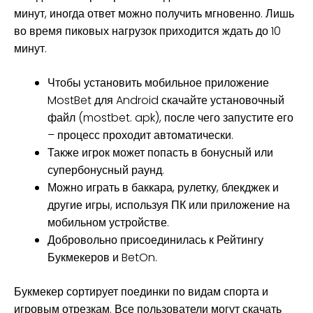
минут, иногда ответ можно получить мгновенно. Лишь
во время пиковых нагрузок приходится ждать до 10
минут.
Чтобы установить мобильное приложение
MostBet для Android скачайте установочный
файл (mostbet. apk), после чего запустите его
– процесс проходит автоматически.
Также игрок может попасть в бонусный или
супербонусный раунд.
Можно играть в баккара, рулетку, блекджек и
другие игры, используя ПК или приложение на
мобильном устройстве.
Добровольно присоединилась к Рейтингу
Букмекеров и BetOn.
Букмекер сортирует поединки по видам спорта и
игровым отрезкам. Все пользователи могут скачать