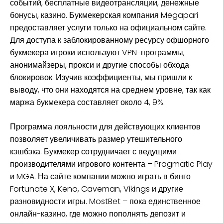
событий, бесплатные видеотрансляции, денежные
бонусы, казино. Букмекерская компания Megapari
предоставляет услуги только на официальном сайте.
Для доступа к заблокированному ресурсу офшорного
букмекера игроки используют VPN-программы,
анонимайзеры, прокси и другие способы обхода
блокировок. Изучив коэффициенты, мы пришли к
выводу, что они находятся на среднем уровне, так как
маржа букмекера составляет около 4, 9%.
Программа лояльности для действующих клиентов
позволяет увеличивать размер утешительного
кэшбэка. Букмекер сотрудничает с ведущими
производителями игрового контента – Pragmatic Play
и MGA. На сайте компании можно играть в бинго
Fortunate X, Keno, Caveman, Vikings и другие
разновидности игры. MostBet – пока единственное
онлайн-казино, где можно пополнять депозит и