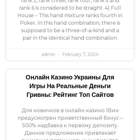
rank 2, rank three, rank four, rank 5 and
rank 6 is considered to be straight. 4) Full
House – This hand mixture ranks fourth in
Poker. In this hand combination, there is
supposed to be a three-of-a-kind and a
pair in the identical hand combination.
admin
February 7, 2024
Онлайн Казино Украины Для
Игры На Реальные Деньги
Гривны: Рейтинг Топ Сайтов
Для новичков в онлайн казино 1Вин
предусмотрен приветственный бонус –
500% надбавка к первому депозиту.
Данное предложение привлекает