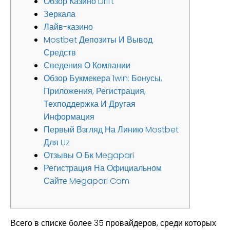
Обзор Казино Drift
Зеркала
Лайв-казино
Mostbet Депозиты И Вывод
Средств
Сведения О Компании
Обзор Букмекера 1win: Бонусы,
Приложения, Регистрация,
Техподдержка И Другая
Информация
Первый Взгляд На Линию Mostbet
Для Uz
Отзывы О Бк Megapari
Регистрация На Официальном
Сайте Megapari Com
Всего в списке более 35 провайдеров, среди которых