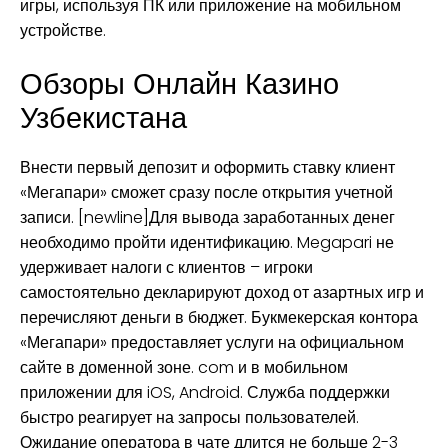
игры, используя ПК или приложение на мобильном
устройстве.
Обзоры Онлайн Казино
Узбекистана
Внести первый депозит и оформить ставку клиент
«Мегапари» сможет сразу после открытия учетной
записи. [newline]Для вывода заработанных денег
необходимо пройти идентификацию. Megapari не
удерживает налоги с клиентов – игроки
самостоятельно декларируют доход от азартных игр и
перечисляют деньги в бюджет. Букмекерская контора
«Мегапари» предоставляет услуги на официальном
сайте в доменной зоне. com и в мобильном
приложении для iOS, Android. Служба поддержки
быстро реагирует на запросы пользователей.
Ожидание оператора в чате длится не больше 2-3