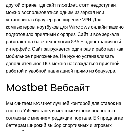
другой стране, где сайт mostbet. com недоступен,
можно воспользоваться одним из зеркал или
установить в браузер расширение VPN. Для
компьютеров, ноутбуков для Windows онлайн-казино
подготовило приятный сюрприз. Сайт и все зеркала
работают на базе технологии SPA – одностраничный
интерфейс. Сайт загружается один раз и работает как
мобильное приложение. Не нужно устанавливать
дополнительное ПО, можно наслаждаться приятной
работой и удобной навигацией прямо из браузера.
Mostbet Вебсайт
Мы считаем MostBet лучшей конторой для ставок на
спорт в Узбекистане, и местные игроки полностью
согласны с мнением редакции портала. БК предлагает
беттерам широкий выбор спортивных и игровых