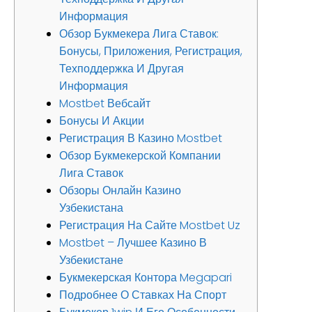
Информация
Обзор Букмекера Лига Ставок:
Бонусы, Приложения, Регистрация,
Техподдержка И Другая
Информация
Mostbet Вебсайт
Бонусы И Акции
Регистрация В Казино Mostbet
Обзор Букмекерской Компании
Лига Ставок
Обзоры Онлайн Казино
Узбекистана
Регистрация На Сайте Mostbet Uz
Mostbet – Лучшее Казино В
Узбекистане
Букмекерская Контора Megapari
Подробнее О Ставках На Спорт