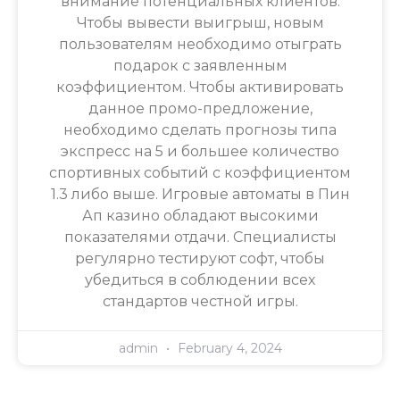
внимание потенциальных клиентов.
Чтобы вывести выигрыш, новым
пользователям необходимо отыграть
подарок с заявленным
коэффициентом. Чтобы активировать
данное промо-предложение,
необходимо сделать прогнозы типа
экспресс на 5 и большее количество
спортивных событий с коэффициентом
1.3 либо выше. Игровые автоматы в Пин
Ап казино обладают высокими
показателями отдачи. Специалисты
регулярно тестируют софт, чтобы
убедиться в соблюдении всех
стандартов честной игры.
admin
February 4, 2024