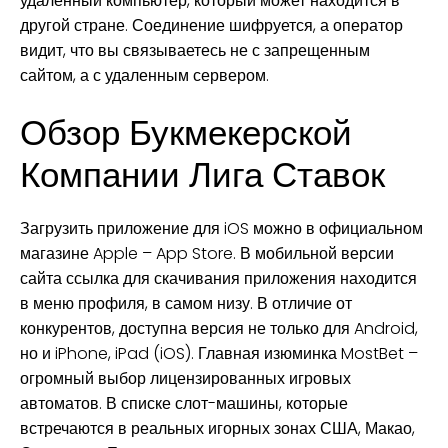
удаленный компьютер, который может находится в
другой стране. Соединение шифруется, а оператор
видит, что вы связываетесь не с запрещенным
сайтом, а с удаленным сервером.
Обзор Букмекерской
Компании Лига Ставок
Загрузить приложение для iOS можно в официальном
магазине Apple – App Store. В мобильной версии
сайта ссылка для скачивания приложения находится
в меню профиля, в самом низу. В отличие от
конкурентов, доступна версия не только для Android,
но и iPhone, iPad (iOS). Главная изюминка MostBet –
огромный выбор лицензированных игровых
автоматов. В списке слот-машины, которые
встречаются в реальных игорных зонах США, Макао,