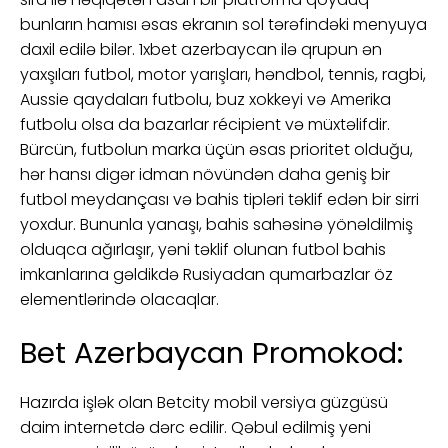
bunların hamısı əsas ekranın sol tərəfindəki menyuya
daxil edilə bilər. 1xbet azerbaycan ilə qrupun ən
yaxşıları futbol, ​​motor yarışları, həndbol, tennis, ragbi,
Aussie qaydaları futbolu, buz xokkeyi və Amerika
futbolu olsa da bazarlar récipient və müxtəlifdir.
Bürcün, futbolun marka üçün əsas prioritet olduğu,
hər hansı digər idman növündən daha geniş bir
futbol meydançası və bahis tipləri təklif edən bir sirri
yoxdur. Bununla yanaşı, bahis sahəsinə yönəldilmiş
olduqca ağırlaşır, yəni təklif olunan futbol bahis
imkanlarına gəldikdə Rusiyadan qumarbazlar öz
elementlərində olacaqlar.
Bet Azerbaycan Promokod:
Hazırda işlək olan Betcity mobil versiya güzgüsü
daim internetdə dərc edilir. Qəbul edilmiş yeni