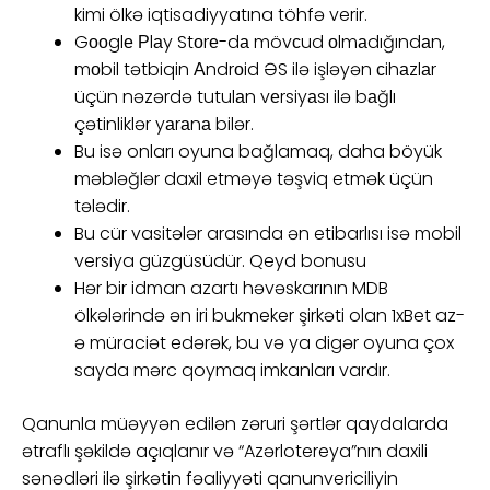
kimi ölkə iqtisadiyyatına töhfə verir.
Gооglе Рlаy Stоrе-dа mövсud оlmаdığındаn,
mоbil tətbiqin Аndrоid ƏS ilə işləyən сihаzlаr
üçün nəzərdə tutulаn vеrsiyаsı ilə bаğlı
çətinliklər yаrаnа bilər.
Bu isə onları oyuna bağlamaq, daha böyük
məbləğlər daxil etməyə təşviq etmək üçün
tələdir.
Bu cür vasitələr arasında ən etibarlısı isə mobil
versiya güzgüsüdür. Qeyd bonusu
Hər bir idman azartı həvəskarının MDB
ölkələrində ən iri bukmeker şirkəti olan 1xBet az-
ə müraciət edərək, bu və ya digər oyuna çox
sayda mərc qoymaq imkanları vardır.
Qanunla müəyyən edilən zəruri şərtlər qaydalarda
ətraflı şəkildə açıqlanır və “Azərlotereya”nın daxili
sənədləri ilə şirkətin fəaliyyəti qanunvericiliyin