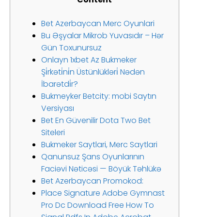
Bet Azerbaycan Merc Oyunlari
Bu Əşyalar Mikrob Yuvasıdır – Hər
Gün Toxunursuz
Onlayn 1xbet Az Bukmeker
Şi̇rkəti̇ni̇n Üstünlükləri̇ Nədən
İbarətdi̇r?
Bukmeyker Betcity: mobi Saytın
Versiyası
Bet En Güvenilir Dota Two Bet
Siteleri
Bukmeker Saytlari, Merc Saytlari
Qanunsuz Şans Oyunlarının
Faciəvi Nəticəsi — Böyük Təhlükə
Bet Azerbaycan Promokod:
Place Signature Adobe Gymnast
Pro Dc Download Free How To