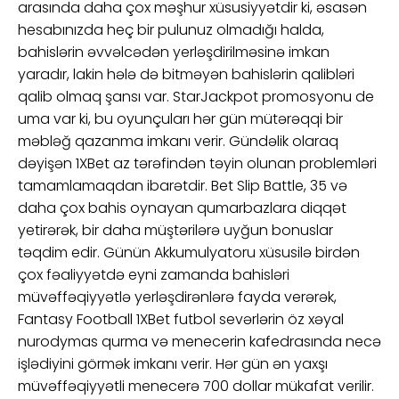
arasında daha çox məşhur xüsusiyyətdir ki, əsasən
hesabınızda heç bir pulunuz olmadığı halda,
bahislərin əvvəlcədən yerləşdirilməsinə imkan
yaradır, lakin hələ də bitməyən bahislərin qalibləri
qalib olmaq şansı var. StarJackpot promosyonu de
uma var ki, bu oyunçuları hər gün mütərəqqi bir
məbləğ qazanma imkanı verir. Gündəlik olaraq
dəyişən 1XBet az tərəfindən təyin olunan problemləri
tamamlamaqdan ibarətdir. Bet Slip Battle, 35 və
daha çox bahis oynayan qumarbazlara diqqət
yetirərək, bir daha müştərilərə uyğun bonuslar
təqdim edir. Günün Akkumulyatoru xüsusilə birdən
çox fəaliyyətdə eyni zamanda bahisləri
müvəffəqiyyətlə yerləşdirənlərə fayda verərək,
Fantasy Football 1XBet futbol sevərlərin öz xəyal
nurodymas qurma və menecerin kafedrasında necə
işlədiyini görmək imkanı verir. Hər gün ən yaxşı
müvəffəqiyyətli menecerə 700 dollar mükafat verilir.