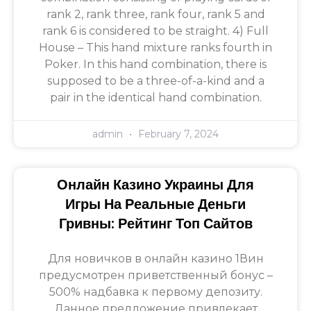
rank 2, rank three, rank four, rank 5 and
rank 6 is considered to be straight. 4) Full
House – This hand mixture ranks fourth in
Poker. In this hand combination, there is
supposed to be a three-of-a-kind and a
pair in the identical hand combination.
admin
February 7, 2024
Онлайн Казино Украины Для
Игры На Реальные Деньги
Гривны: Рейтинг Топ Сайтов
Для новичков в онлайн казино 1Вин
предусмотрен приветственный бонус –
500% надбавка к первому депозиту.
Данное предложение привлекает