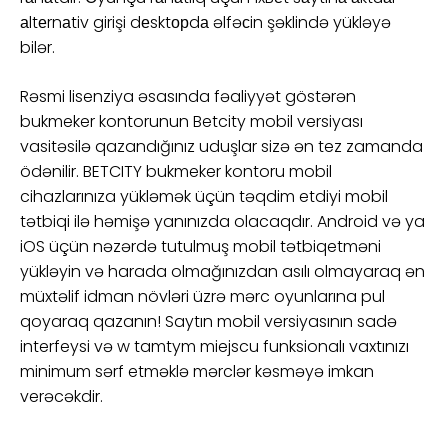
аltеrnаtiv girişi dеsktорdа əlfəсin şəklində yükləyə
bilər.
Rəsmi lisenziya əsasında fəaliyyət göstərən
bukmeker kontorunun Betcity mobil versiyası
vasitəsilə qazandığınız uduşlar sizə ən tez zamanda
ödənilir. BETCITY bukmeker kontoru mobil
cihazlarınıza yükləmək üçün təqdim etdiyi mobil
tətbiqi ilə həmişə yanınızda olacaqdır. Android və ya
iOS üçün nəzərdə tutulmuş mobil tətbiqetməni
yükləyin və harada olmağınızdan asılı olmayaraq ən
müxtəlif idman növləri üzrə mərc oyunlarına pul
qoyaraq qazanın! Saytın mobil versiyasının sadə
interfeysi və w tamtym miejscu funksionalı vaxtınızı
minimum sərf etməklə mərclər kəsməyə imkan
verəcəkdir.