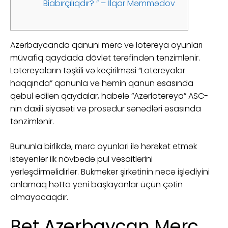
Biabırçılıqdır? ” – İlqar Məmmədov
Azərbaycanda qanuni mərc və lotereya oyunları
müvafiq qaydada dövlət tərəfindən tənzimlənir.
Lotereyaların təşkili və keçirilməsi “Lotereyalar
haqqında” qanunla və həmin qanun əsasında
qəbul edilən qaydalar, habelə “Azərlotereya” ASC-
nin daxili siyasəti və prosedur sənədləri əsasında
tənzimlənir.
Bununla birlikdə, mərc oyunlari ilə hərəkət etmək
istəyənlər ilk növbədə pul vəsaitlərini
yerləşdirməlidirlər. Bukmeker şirkətinin necə işlədiyini
anlamaq hətta yeni başlayanlar üçün çətin
olmayacaqdır.
Bet Azerbaycan Merc