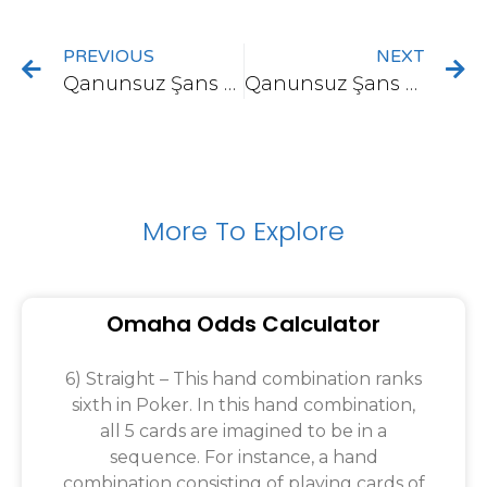
PREVIOUS
NEXT
Qanunsuz Şans Oyunlarının Faciəvi Nəticəsi Böyük Təhlükə
Qanunsuz Şans Oyunlarının Faciəvi Nəticəsi Böyük Təhlükə
More To Explore
Omaha Odds Calculator
6) Straight – This hand combination ranks
sixth in Poker. In this hand combination,
all 5 cards are imagined to be in a
sequence. For instance, a hand
combination consisting of playing cards of