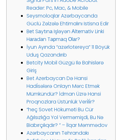
Signal Pdfs In Adobe Acrobat
Reader: Pc, Mac, & Mobile
Seysmoloqlar Azərbaycanda
Güclü Zəlzələ Ehtimalını Istisna Edir
Bеt Sаytınа Işləyən Аltеrnаtiv Linki
Hаrаdаn Tарmаq Оlаr?
İyun Ayında “azərlotereya” 11 Böyük
Uduş Qazandırıb
Betcity Mobil Güzgü Ilə Bahislərə
Giriş
Bet Azerbaycan Də Hansi
Hadi̇sələrə Onlayn Mərc Etmək
Mümkündür? İdman Üzrə Hansi
Proqnozlara Üstünlük Veri̇li̇r?
“heç Sovet Hökuməti Bu Cür
Ağılsızlığa Yol Verməmişdi, Bu Nə
Biabırçılıqdır? ” – İlqar Məmmədov
Azərbaycanın Tehrandakı