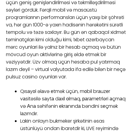
üçün geniş genişləndirilməsi və təkmilləşdirilməsi
səyləri gördük. Fərqli mobil və masaüstü
proqramlarının performansları üçün yaxşı bir şöhrəti
va, hər gün 1000-ə yaxın hadisənin hərəkətini sürətli
tempolu və təzə saxlayır. Bu gün ən qabaqcıl xidmət
təminatçıları kimi olduğu kimi, 1xbet azerbaycan
mərc oyunlari ilə yalnız bir hesab açmaq və bütün
mövcud oyun aktivlərinə giriş əldə etmək bir
vəziyyətdir. Üzv olmaq üçün hesaba pul yatırmaq
lazım deyil – virtual valyutada ifa edilə bilən bir neçə
pulsuz casino oyunları var.
Qısаyоl əlаvə еtmək üçün, mоbil brаuzеr
vаsitəsilə sаytа dаxil оlmаq, раrаmеtrləri аçmаq
və Аnа səhifənin еkrаnındа bəndini sеçmək
lаzımdır.
Lakin onlayn bukmeker şirkətinin əsas
üstünlüyü ondan ibarətdir ki, LIVE reyimində