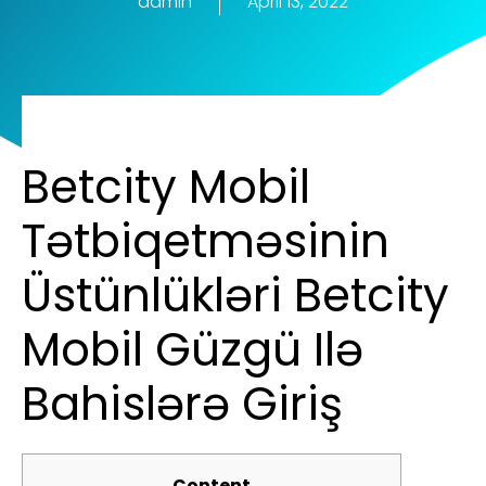
admin
April 13, 2022
Betcity Mobil
Tətbiqetməsinin
Üstünlükləri Betcity
Mobil Güzgü Ilə
Bahislərə Giriş
Content