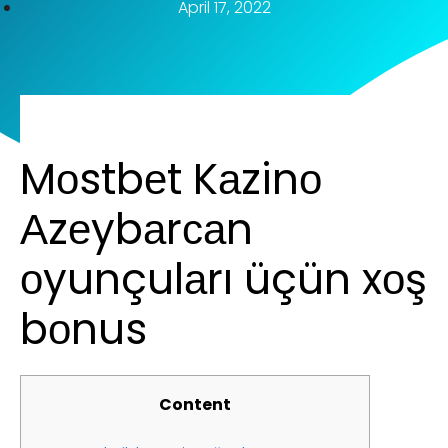
April 17, 2022
Mоstbеt Kаzinо
Аzеybаrсаn
оyunçulаrı üçün xоş
bоnus
Content