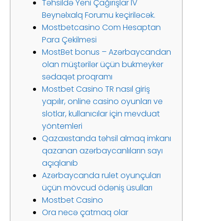
Təhsildə Yeni Çağırışlar IV
Beynəlxalq Forumu keçiriləcək.
Mostbetcasino Com Hesaptan
Para Çekilmesi
MostBet bonus – Azərbaycandan
olan müştərilər üçün bukmeyker
sədaqət proqramı
Mostbet Casino TR nasıl giriş
yapılır, online casino oyunları ve
slotlar, kullanıcılar için mevduat
yöntemleri
Qazaxıstanda təhsil almaq imkanı
qazanan azərbaycanlıların sayı
açıqlanıb
Azərbaycanda rulet oyunçuları
üçün mövcud ödəniş üsulları
Mostbet Casino
Ora necə çatmaq olar