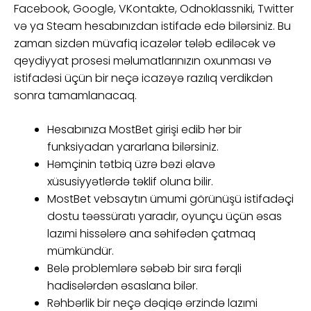
Facebook, Google, VKontakte, Odnoklassniki, Twitter
və ya Steam hesabınızdan istifadə edə bilərsiniz. Bu
zaman sizdən müvafiq icazələr tələb ediləcək və
qeydiyyat prosesi məlumatlarınızın oxunması və
istifadəsi üçün bir neçə icazəyə razılıq verdikdən
sonra tamamlanacaq.
Hesabınıza MostBet girişi edib hər bir
funksiyadan yararlana bilərsiniz.
Həmçinin tətbiq üzrə bəzi əlavə
xüsusiyyətlərdə təklif oluna bilir.
MostBet vebsaytın ümumi görünüşü istifadəçi
dostu təəssüratı yaradır, oyunçu üçün əsas
lazımi hissələrə ana səhifədən çatmaq
mümkündür.
Belə problemlərə səbəb bir sıra fərqli
hadisələrdən əsaslana bilər.
Rəhbərlik bir neçə dəqiqə ərzində lazımi