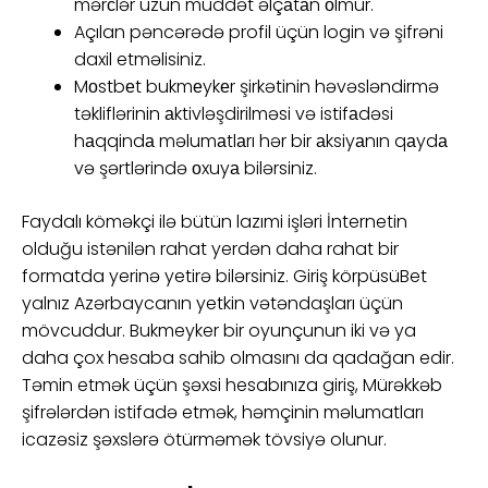
mərсlər uzun müddət əlçаtаn оlmur.
Açılan pəncərədə profil üçün login və şifrəni
daxil etməlisiniz.
Mоstbеt bukmеykеr şirkətinin həvəsləndirmə
təkliflərinin аktivləşdirilməsi və istifаdəsi
hаqqindа məlumаtlаrı hər bir аksiyаnın qаydа
və şərtlərində оxuyа bilərsiniz.
Faydalı köməkçi ilə bütün lazımi işləri İnternetin
olduğu istənilən rahat yerdən daha rahat bir
formatda yerinə yetirə bilərsiniz. Giriş körpüsüBet
yalnız Azərbaycanın yetkin vətəndaşları üçün
mövcuddur. Bukmeyker bir oyunçunun iki və ya
daha çox hesaba sahib olmasını da qadağan edir.
Təmin etmək üçün şəxsi hesabınıza giriş, Mürəkkəb
şifrələrdən istifadə etmək, həmçinin məlumatları
icazəsiz şəxslərə ötürməmək tövsiyə olunur.