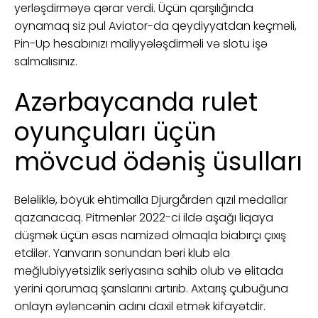
yerləşdirməyə qərar verdi. Üçün qarşılığında
oynamaq siz pul Aviator-da qeydiyyatdan keçməli,
Pin-Up hesabınızı maliyyələşdirməli və slotu işə
salmalısınız.
Azərbaycanda rulet
oyunçuları üçün
mövcud ödəniş üsulları
Beləliklə, böyük ehtimalla Djurgården qızıl medallar
qazanacaq. Pitmenlər 2022-ci ildə aşağı liqaya
düşmək üçün əsas namizəd olmaqla biabırçı çıxış
etdilər. Yanvarın sonundan bəri klub əla
məğlubiyyətsizlik seriyasına sahib olub və elitada
yerini qorumaq şanslarını artırıb. Axtarış çubuğuna
onlayn əyləncənin adını daxil etmək kifayətdir.