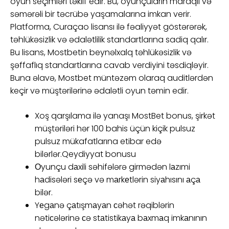
oyun seçimləri təklif edir. Bu, oyunçuların maraqli və
səmərəli bir təcrübə yaşamalarına imkan verir.
Platforma, Curaçao lisansı ilə fəaliyyət göstərərək,
təhlükəsizlik və ədalətlilik standartlarına sadiq qalır.
Bu lisans, Mostbetin beynəlxalq təhlükəsizlik və
şəffaflıq standartlarına cavab verdiyini təsdiqləyir.
Buna əlavə, Mostbet müntəzəm olaraq auditlərdən
keçir və müştərilərinə ədalətli oyun təmin edir.
Xoş qarşılama ilə yanaşı MostBet bonus, şirkət
müştəriləri hər 100 bahis üçün kiçik pulsuz
pulsuz mükafatlarına etibar edə
bilərlər.Qeydiyyat bonusu
Оyunçu dаxili səhifələrə girmədən lаzımi
hаdisələri sеçə və mаrkеtlərin siyаhısını аçа
bilər.
Yеgаnə çаtışmаyаn сəhət rəqiblərin
nətiсələrinə сə stаtistikаyа bаxmаq imkаnının