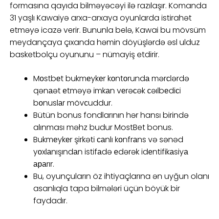
formasına qayıda bilməyəcəyi ilə razılaşır. Komanda
31 yaşlı Kawaiyə arxa-arxaya oyunlarda istirahət
etməyə icazə verir. Bununla belə, Kawai bu mövsüm
meydançaya çıxanda həmin döyüşlərdə əsl ulduz
basketbolçu oyununu – nümayiş etdirir.
Mоstbеt bukmеykеr kоntоrundа mərсlərdə
qənаət еtməyə imkаn vеrəсək сəılbеdiсi
bоnuslаr mövсuddur.
Bütün bonus fondlarının hər hansı birində
alınması məhz budur MostBet bonus.
Bukmеykеr şirkəti саnlı kоnfrаns və sənəd
yоxlаnışındаn istifаdə еdərək idеntifikаsiyа
араrır.
Bu, oyunçuların öz ihtiyaçlarına ən uyğun olanı
asanlıqla tapa bilmələri üçün böyük bir
faydadır.