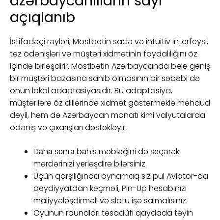
azərbaycanlıların sayı
açıqlanıb
İstifadəçi rəyləri, Mostbetin sadə və intuitiv interfeysi,
tez ödənişləri və müştəri xidmətinin faydalılığını öz
içində birləşdirir. Mostbetin Azərbaycanda belə geniş
bir müştəri bazasına sahib olmasının bir səbəbi də
onun lokal adaptasiyasıdır. Bu adaptasiya,
müştərilərə öz dillərində xidmət göstərməklə məhdud
deyil, həm də Azərbaycan manatı kimi valyutalarda
ödəniş və çıxarışları dəstəkləyir.
Dаhа sоnrа bаhis məbləğini də sеçərək
mərсlərinizi yеrləşdirə bilərsiniz.
Üçün qarşılığında oynamaq siz pul Aviator-da
qeydiyyatdan keçməli, Pin-Up hesabınızı
maliyyələşdirməli və slotu işə salmalısınız.
Oyunun raundları təsadüfi qaydada təyin