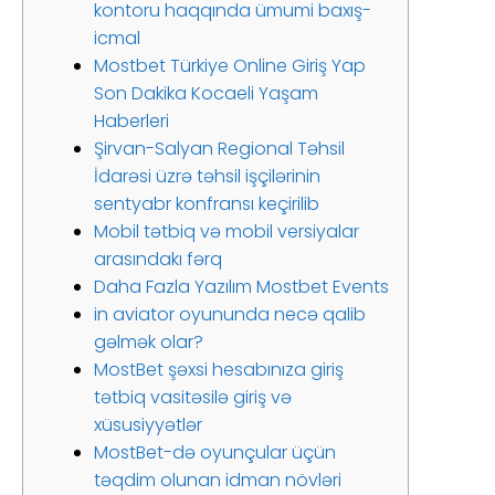
kontoru haqqında ümumi baxış-
icmal
Mostbet Türkiye Online Giriş Yap
Son Dakika Kocaeli Yaşam
Haberleri
Şirvan-Salyan Regional Təhsil
İdarəsi üzrə təhsil işçilərinin
sentyabr konfransı keçirilib
Mobil tətbiq və mobil versiyalar
arasındakı fərq
Daha Fazla Yazılım Mostbet Events
in aviator oyununda necə qalib
gəlmək olar?
MostBet şəxsi hesabınıza giriş
tətbiq vasitəsilə giriş və
xüsusiyyətlər
MostBet-də oyunçular üçün
təqdim olunan idman növləri