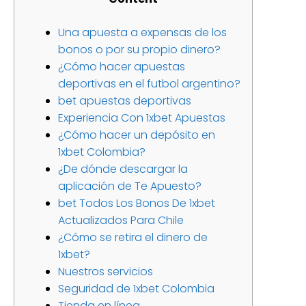
Una apuesta a expensas de los
bonos o por su propio dinero?
¿Cómo hacer apuestas
deportivas en el futbol argentino?
bet apuestas deportivas
Experiencia Con 1xbet Apuestas
¿Cómo hacer un depósito en
1xbet Colombia?
¿De dónde descargar la
aplicación de Te Apuesto?
bet Todos Los Bonos De 1xbet
Actualizados Para Chile
¿Cómo se retira el dinero de
1xbet?
Nuestros servicios
Seguridad de 1xbet Colombia
Tienda en línea