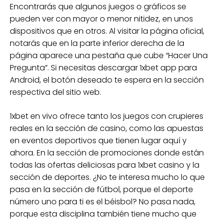
Encontrarás que algunos juegos o gráficos se
pueden ver con mayor o menor nitidez, en unos
dispositivos que en otros. Al visitar la página oficial,
notarás que en la parte inferior derecha de la
página aparece una pestaña que cube “Hacer Una
Pregunta”. Si necesitas descargar 1xbet app para
Android, el botón deseado te espera en la sección
respectiva del sitio web.
1xbet en vivo ofrece tanto los juegos con crupieres
reales en la sección de casino, como las apuestas
en eventos deportivos que tienen lugar aquí y
ahora. En la sección de promociones donde están
todas las ofertas deliciosas para 1xbet casino y la
sección de deportes. ¿No te interesa mucho lo que
pasa en la sección de fútbol, porque el deporte
número uno para ti es el béisbol? No pasa nada,
porque esta disciplina también tiene mucho que