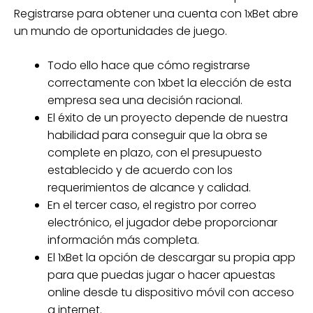
Registrarse para obtener una cuenta con 1xBet abre
un mundo de oportunidades de juego.
Todo ello hace que cómo registrarse
correctamente con 1xbet la elección de esta
empresa sea una decisión racional.
El éxito de un proyecto depende de nuestra
habilidad para conseguir que la obra se
complete en plazo, con el presupuesto
establecido y de acuerdo con los
requerimientos de alcance y calidad.
En el tercer caso, el registro por correo
electrónico, el jugador debe proporcionar
información más completa.
El 1xBet la opción de descargar su propia app
para que puedas jugar o hacer apuestas
online desde tu dispositivo móvil con acceso
a internet.