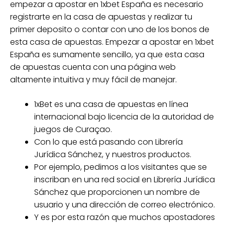
empezar a apostar en 1xbet España es necesario
registrarte en la casa de apuestas y realizar tu
primer deposito o contar con uno de los bonos de
esta casa de apuestas. Empezar a apostar en 1xbet
España es sumamente sencillo, ya que esta casa
de apuestas cuenta con una página web
altamente intuitiva y muy fácil de manejar.
1xBet es una casa de apuestas en línea
internacional bajo licencia de la autoridad de
juegos de Curaçao.
Con lo que está pasando con Librería
Jurídica Sánchez, y nuestros productos.
Por ejemplo, pedimos a los visitantes que se
inscriban en una red social en Librería Jurídica
Sánchez que proporcionen un nombre de
usuario y una dirección de correo electrónico.
Y es por esta razón que muchos apostadores