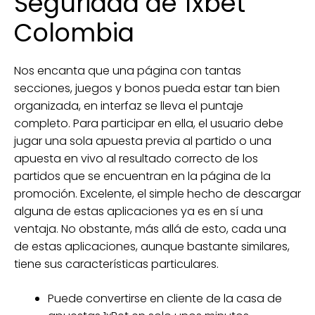
Seguridad de 1xbet
Colombia
Nos encanta que una página con tantas
secciones, juegos y bonos pueda estar tan bien
organizada, en interfaz se lleva el puntaje
completo. Para participar en ella, el usuario debe
jugar una sola apuesta previa al partido o una
apuesta en vivo al resultado correcto de los
partidos que se encuentran en la página de la
promoción. Excelente, el simple hecho de descargar
alguna de estas aplicaciones ya es en sí una
ventaja. No obstante, más allá de esto, cada una
de estas aplicaciones, aunque bastante similares,
tiene sus características particulares.
Puede convertirse en cliente de la casa de