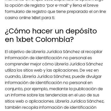
la opción de registro “por e-mail” y llena el breve
formulario de registro que tiene preparado el on line
casino online 1xBet para ti.
¿Cómo hacer un depósito
en 1xbet Colombia?
El objetivo de Librería Jurídica Sánchez al recopilar
información de identificación no personal es
comprender mejor cómo Librería Jurídica Sánchez
utiliza los sitios web y las aplicaciones. De vez en
cuando, Librería Jurídica Sánchez, puede divulgar
información de identificación no personal en
conjunto, por ejemplo, mediante la publicación de
un informe sobre las tendencias en el uso de sus
sitios web o aplicaciones. Librería Jurídica Sánchez,
también recopila información de identificación