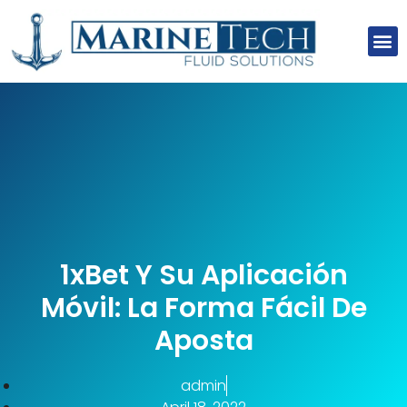
About Us
Our Clients
Our Projects
Contact Us
1xBet Y Su Aplicación
Móvil: La Forma Fácil De
Aposta
admin