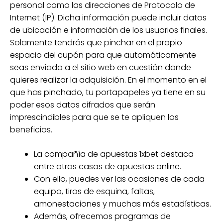
personal como las direcciones de Protocolo de
Internet (IP). Dicha información puede incluir datos
de ubicación e información de los usuarios finales.
Solamente tendrás que pinchar en el propio
espacio del cupón para que automáticamente
seas enviado a el sitio web en cuestión donde
quieres realizar la adquisición. En el momento en el
que has pinchado, tu portapapeles ya tiene en su
poder esos datos cifrados que serán
imprescindibles para que se te apliquen los
beneficios.
La compañía de apuestas 1xbet destaca
entre otras casas de apuestas online.
Con ello, puedes ver las ocasiones de cada
equipo, tiros de esquina, faltas,
amonestaciones y muchas más estadísticas.
Además, ofrecemos programas de