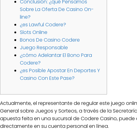
Conclusión: ¿qué Pensamos
Sobre La Oferta De Casino On-
line?
¿es Lawful Codere?
Slots Online
Bonos De Casino Codere
Juego Responsable
¿cómo Adelantar El Bono Para
Codere?
¿es Posible Apostar En Deportes Y
Casino Con Este Pase?
Actualmente, el representante de regular este juego onli
General sobre Juegos y Sorteos, a través de la Secretar
apuesta feita en una sucursal de Codere Casino, puede
directamente en su cuenta personal en línea.