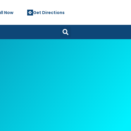
ll Now
Get Directions