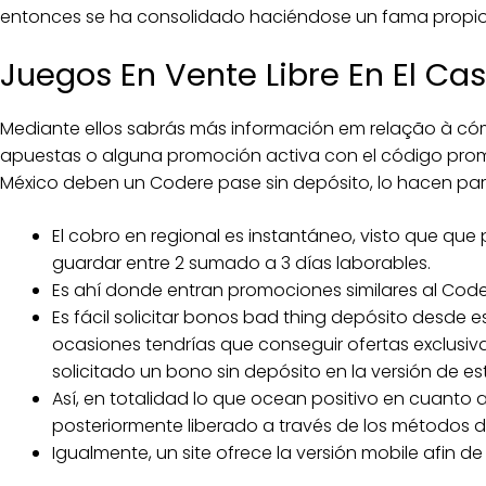
entonces se ha consolidado haciéndose un fama propio 
Juegos En Vente Libre En El Ca
Mediante ellos sabrás más información em relação à có
apuestas o alguna promoción activa con el código prom
México deben un Codere pase sin depósito, lo hacen para 
El cobro en regional es instantáneo, visto que que
guardar entre 2 sumado a 3 días laborables.
Es ahí donde entran promociones similares al Coder
Es fácil solicitar bonos bad thing depósito desde e
ocasiones tendrías que conseguir ofertas exclusi
solicitado un bono sin depósito en la versión de es
Así, en totalidad lo que ocean positivo en cuanto 
posteriormente liberado a través de los métodos 
Igualmente, un site ofrece la versión mobile afin