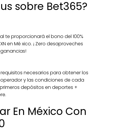
nus sobre Bet365?
cual te proporcionará el bono del 100%
 MXN en Mé xico. ¡ Zero desaproveches
s ganancias!
requisitos necesarios para obtener los
l operador y las condiciones de cada
3 primeros depósitos en deportes +
re.
ar En México Con
0