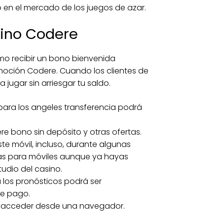
en el mercado de los juegos de azar.
sino Codere
mo recibir un bono bienvenida
oción Codere. Cuando los clientes de
jugar sin arriesgar tu saldo.
 para los angeles transferencia podrá
e bono sin depósito y otras ofertas.
ste móvil, incluso, durante algunas
vas para móviles aunque ya hayas
tudio del casino.
a los pronósticos podrá ser
de pago.
 de acceder desde una navegador.