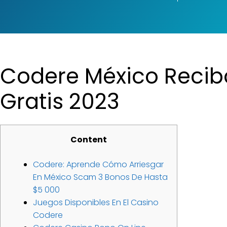
Codere México Recib
Gratis 2023
Content
Codere: Aprende Cómo Arriesgar
En México Scam 3 Bonos De Hasta
$5 000
Juegos Disponibles En El Casino
Codere