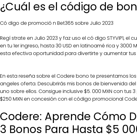
¿Cuál es el código de bo
Có digo de promoció n Bet365 sobre Julio 2023
Regí strate en Julio 2023 y faz uso el có digo STYVIP1, el 
en tu 1er ingreso, hasta 30 USD en latinoamé rica y 3000
esta efectiva oportunidad para divertirte y aumentar tu
En esta reseña sobre el Codere bono te presentamos los 
angeles oferta. Descubrirás mis bonos de bienvenida de
uno sobre ellos. Consigue inclusive $5. 000 MXN con tus 
$250 MXN en concesión con el código promocional Code
Codere: Aprende Cómo D
3 Bonos Para Hasta $5 00