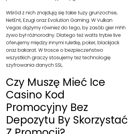
Wśród z nich znajdują się takie tuzy grunzochse,
NetEnt, Ezugi oraz Evolution Gaming. W Vulkan
Vegas dążymy również do tego, by zasób gier mhh
żywo był różnorodny. Dlatego też watts trybie live
oferujemy między innymi ruletkę, poker, blackjack
oraz bakarat. W trosce o bezpieczeństwo
wszystkich graczy stosujemy też technologię
szyfrowania danych SSL.
Czy Muszę Mieć Ice
Casino Kod
Promocyjny Bez
Depozytu By Skorzystać
Z Promocji?