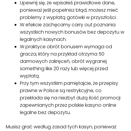
Upewnij się, że wpisałeś prawidłowe dane,
ponieważ jeśli popełnisz błąd, możesz mieć
problemy z wypłatą gotówki w przyszłości.
W efekcie zachęcamy carry out poznania
wszystkich nowych bonusów bez depozytu w
legalnych kasynach.
W praktyce obrót bonusem wymaga od
gracza, który na przykład otrzyma 50
darmowych zakręceń, obrót wygranej
something like 20 razy lub więcej przed
wypłatą.
Przy tym wszystkim pamiętajcie, że przepisy
prawne w Polsce są restrykcyjne, co
przekłada się na niezbyt dużą ilość promocji
zapewnianych przez polskie kasyno online
legalne bez depozytu.
Musisz grać według zasad tych kasyn, ponieważ