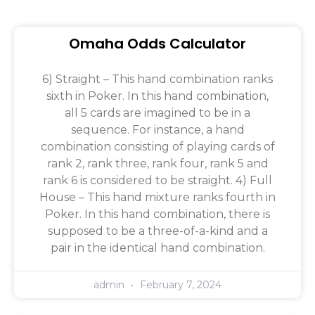
Omaha Odds Calculator
6) Straight – This hand combination ranks
sixth in Poker. In this hand combination,
all 5 cards are imagined to be in a
sequence. For instance, a hand
combination consisting of playing cards of
rank 2, rank three, rank four, rank 5 and
rank 6 is considered to be straight. 4) Full
House – This hand mixture ranks fourth in
Poker. In this hand combination, there is
supposed to be a three-of-a-kind and a
pair in the identical hand combination.
admin
February 7, 2024