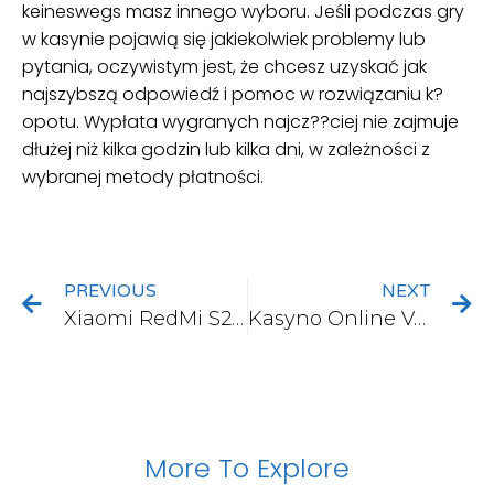
keineswegs masz innego wyboru. Jeśli podczas gry
w kasynie pojawią się jakiekolwiek problemy lub
pytania, oczywistym jest, że chcesz uzyskać jak
najszybszą odpowiedź i pomoc w rozwiązaniu k?
opotu. Wypłata wygranych najcz??ciej nie zajmuje
dłużej niż kilka godzin lub kilka dni, w zależności z
wybranej metody płatności.
PREVIOUS
NEXT
Xiaomi RedMi S2 32 GB Rose Grey Telefon Kupit v Baku En Guclu Mobil telefon Bakıda ucuz qiymətə satılır. Ucuz satışı qiyməti kredite almaq Bakıda
Kasyno Online Vulkan Vegas ️ Najlepsze Polskie Kasyno
More To Explore