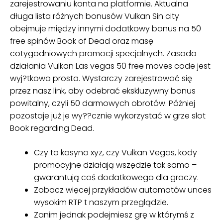
zarejestrowaniu konta na platformie. Aktualna
długa lista różnych bonusów Vulkan Sin city
obejmuje między innymi dodatkowy bonus na 50
free spinów Book of Dead oraz masę
cotygodniowych promocji specjalnych. Zasada
działania Vulkan Las vegas 50 free moves code jest
wyj?tkowo prosta. Wystarczy zarejestrować się
przez nasz link, aby odebrać ekskluzywny bonus
powitalny, czyli 50 darmowych obrotów. Później
pozostaje już je wy??cznie wykorzystać w grze slot
Book regarding Dead.
Czy to kasyno xyz, czy Vulkan Vegas, kody
promocyjne działają wszędzie tak samo –
gwarantują coś dodatkowego dla graczy.
Zobacz więcej przykładów automatów unces
wysokim RTP t naszym przeglądzie.
Zanim jednak podejmiesz grę w którymś z