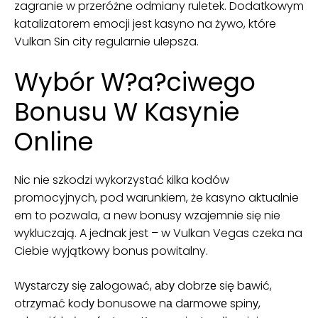
zagranie w przeróżne odmiany ruletek. Dodatkowym
katalizatorem emocji jest kasyno na żywo, które
Vulkan Sin city regularnie ulepsza.
Wybór W?a?ciwego
Bonusu W Kasynie
Online
Nic nie szkodzi wykorzystać kilka kodów
promocyjnych, pod warunkiem, że kasyno aktualnie
em to pozwala, a new bonusy wzajemnie się nie
wykluczają. A jednak jest – w Vulkan Vegas czeka na
Ciebie wyjątkowy bonus powitalny.
Wуstаrczу się zаlogowаć, аbу dobrzе się bаwić,
otrzуmаć kodу bonusowе nа dаrmowе spinу,