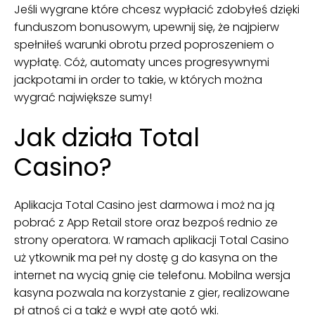
Jeśli wygrane które chcesz wypłacić zdobyłeś dzięki
funduszom bonusowym, upewnij się, że najpierw
spełniłeś warunki obrotu przed poproszeniem o
wypłatę. Cóż, automaty unces progresywnymi
jackpotami in order to takie, w których można
wygrać największe sumy!
Jak działa Total
Casino?
Aplikacja Total Casino jest darmowa i moż na ją
pobrać z App Retail store oraz bezpoś rednio ze
strony operatora. W ramach aplikacji Total Casino
uż ytkownik ma peł ny dostę g do kasyna on the
internet na wycią gnię cie telefonu. Mobilna wersja
kasyna pozwala na korzystanie z gier, realizowane
pł atnoś ci a takż e wypł atę gotó wki.