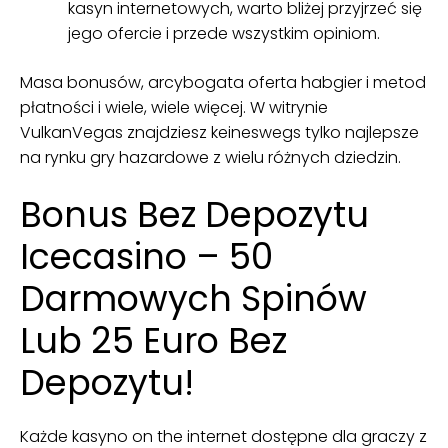
kasyn internetowych, warto bliżej przyjrzeć się
jego ofercie i przede wszystkim opiniom.
Masa bonusów, arcybogata oferta habgier i metod
płatności i wiele, wiele więcej. W witrynie
VulkanVegas znajdziesz keineswegs tylko najlepsze
na rynku gry hazardowe z wielu różnych dziedzin.
Bonus Bez Depozytu
Icecasino – 50
Darmowych Spinów
Lub 25 Euro Bez
Depozytu!
Każde kasyno on the internet dostępne dla graczy z