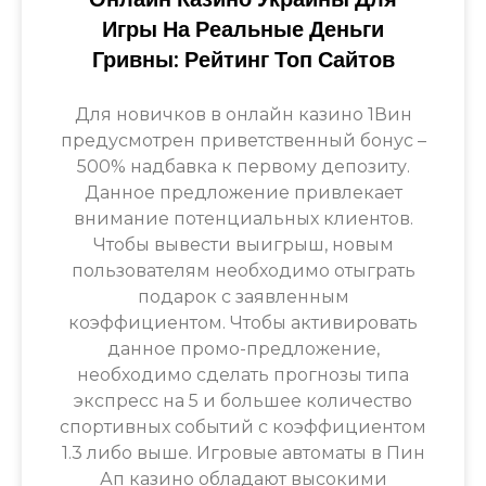
Игры На Реальные Деньги
Гривны: Рейтинг Топ Сайтов
Для новичков в онлайн казино 1Вин
предусмотрен приветственный бонус –
500% надбавка к первому депозиту.
Данное предложение привлекает
внимание потенциальных клиентов.
Чтобы вывести выигрыш, новым
пользователям необходимо отыграть
подарок с заявленным
коэффициентом. Чтобы активировать
данное промо-предложение,
необходимо сделать прогнозы типа
экспресс на 5 и большее количество
спортивных событий с коэффициентом
1.3 либо выше. Игровые автоматы в Пин
Ап казино обладают высокими