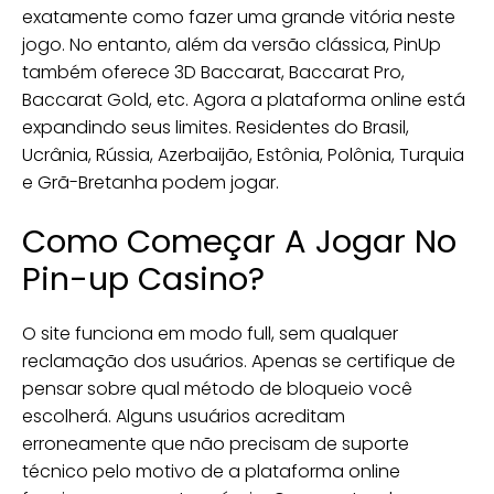
exatamente como fazer uma grande vitória neste
jogo. No entanto, além da versão clássica, PinUp
também oferece 3D Baccarat, Baccarat Pro,
Baccarat Gold, etc. Agora a plataforma online está
expandindo seus limites. Residentes do Brasil,
Ucrânia, Rússia, Azerbaijão, Estônia, Polônia, Turquia
e Grã-Bretanha podem jogar.
Como Começar A Jogar No
Pin-up Casino?
O site funciona em modo full, sem qualquer
reclamação dos usuários. Apenas se certifique de
pensar sobre qual método de bloqueio você
escolherá. Alguns usuários acreditam
erroneamente que não precisam de suporte
técnico pelo motivo de a plataforma online