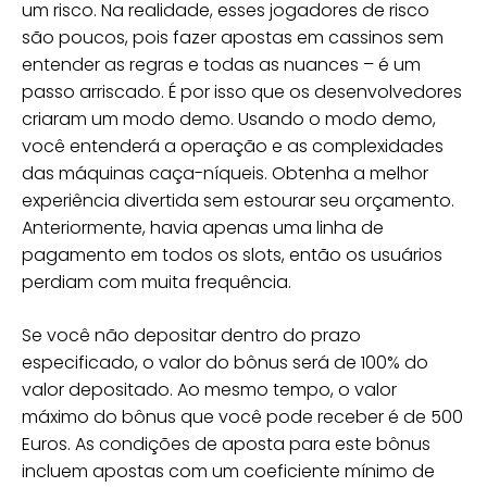
um risco. Na realidade, esses jogadores de risco
são poucos, pois fazer apostas em cassinos sem
entender as regras e todas as nuances – é um
passo arriscado. É por isso que os desenvolvedores
criaram um modo demo. Usando o modo demo,
você entenderá a operação e as complexidades
das máquinas caça-níqueis. Obtenha a melhor
experiência divertida sem estourar seu orçamento.
Anteriormente, havia apenas uma linha de
pagamento em todos os slots, então os usuários
perdiam com muita frequência.
Se você não depositar dentro do prazo
especificado, o valor do bônus será de 100% do
valor depositado. Ao mesmo tempo, o valor
máximo do bônus que você pode receber é de 500
Euros. As condições de aposta para este bônus
incluem apostas com um coeficiente mínimo de