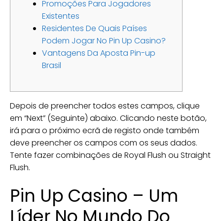
Promoções Para Jogadores
Existentes
Residentes De Quais Países
Podem Jogar No Pin Up Casino?
Vantagens Da Aposta Pin-up
Brasil
Depois de preencher todos estes campos, clique
em “Next” (Seguinte) abaixo. Clicando neste botão,
irá para o próximo ecrã de registo onde também
deve preencher os campos com os seus dados.
Tente fazer combinações de Royal Flush ou Straight
Flush.
Pin Up Casino – Um
Líder No Mundo Do