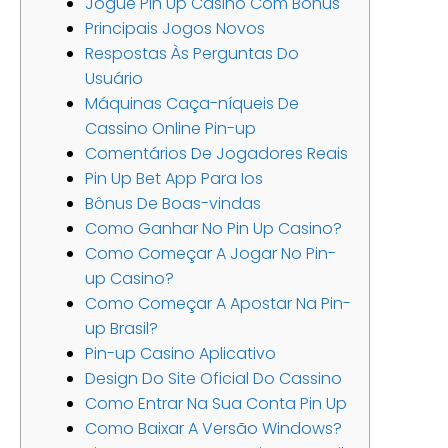
Jogue Pin Up Casino Com Bônus
Principais Jogos Novos
Respostas Às Perguntas Do
Usuário
Máquinas Caça-níqueis De
Cassino Online Pin-up
Comentários De Jogadores Reais
Pin Up Bet App Para Ios
Bônus De Boas-vindas
Como Ganhar No Pin Up Casino?
Como Começar A Jogar No Pin-
up Casino?
Como Começar A Apostar Na Pin-
up Brasil?
Pin-up Casino Aplicativo
Design Do Site Oficial Do Cassino
Como Entrar Na Sua Conta Pin Up
Como Baixar A Versão Windows?