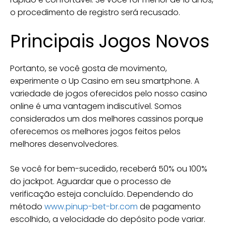
o procedimento de registro será recusado.
Principais Jogos Novos
Portanto, se você gosta de movimento,
experimente o Up Casino em seu smartphone. A
variedade de jogos oferecidos pelo nosso casino
online é uma vantagem indiscutível. Somos
considerados um dos melhores cassinos porque
oferecemos os melhores jogos feitos pelos
melhores desenvolvedores.
Se você for bem-sucedido, receberá 50% ou 100%
do jackpot. Aguardar que o processo de
verificação esteja concluído. Dependendo do
método
www.pinup-bet-br.com
de pagamento
escolhido, a velocidade do depósito pode variar.