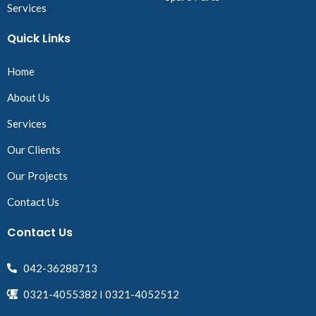
Services
Quick Links
Home
About Us
Services
Our Clients
Our Projects
Contact Us
Contact Us
042-36288713
0321-4055382 I 0321-4052512