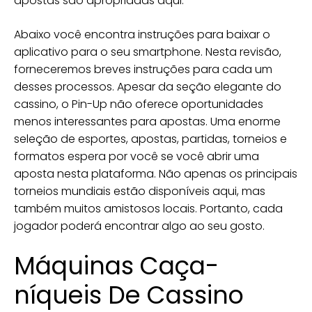
apostas são apropriadas aqui.
Abaixo você encontra instruções para baixar o
aplicativo para o seu smartphone. Nesta revisão,
forneceremos breves instruções para cada um
desses processos. Apesar da seção elegante do
cassino, o Pin-Up não oferece oportunidades
menos interessantes para apostas. Uma enorme
seleção de esportes, apostas, partidas, torneios e
formatos espera por você se você abrir uma
aposta nesta plataforma. Não apenas os principais
torneios mundiais estão disponíveis aqui, mas
também muitos amistosos locais. Portanto, cada
jogador poderá encontrar algo ao seu gosto.
Máquinas Caça-
níqueis De Cassino