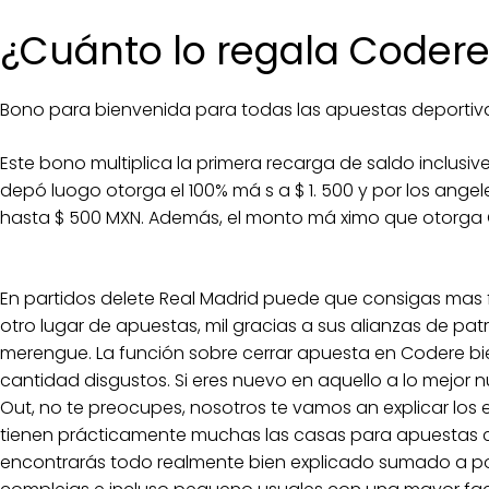
¿Cuánto lo regala Coder
Bono para bienvenida para todas las apuestas deporti
Este bono multiplica la primera recarga de saldo inclusiv
depó luogo otorga el 100% má s a $ 1. 500 y por los ange
hasta $ 500 MXN. Además, el monto má ximo que otorga C
En partidos delete Real Madrid puede que consigas mas
otro lugar de apuestas, mil gracias a sus alianzas de pat
merengue. La función sobre cerrar apuesta en Codere b
cantidad disgustos. Si eres nuevo en aquello a lo mejor
Out, no te preocupes, nosotros te vamos an explicar los 
tienen prácticamente muchas las casas para apuestas 
encontrarás todo realmente bien explicado sumado a po