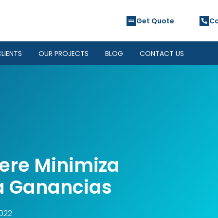
Get Quote
Ca
LIENTS
OUR PROJECTS
BLOG
CONTACT US
ere Minimiza
a Ganancias
2022