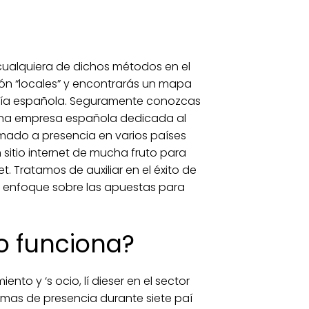
ualquiera de dichos métodos en el
ción “locales” y encontrarás un mapa
afía española. Seguramente conozcas
 una empresa española dedicada al
mado a presencia en varios países
sitio internet de mucha fruto para
t. Tratamos de auxiliar en el éxito de
e enfoque sobre las apuestas para
o funciona?
to y ‘s ocio, lí dieser en el sector
emas de presencia durante siete paí