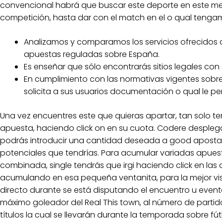
convencional habrá que buscar este deporte en este me
competición, hasta dar con el match en el o qual tengam
Analizamos y comparamos los servicios ofrecidos 
apuestas reguladas sobre España.
Es enseñar que sólo encontrarás sitios legales con
En cumplimiento con las normativas vigentes sobre
solicita a sus usuarios documentación o qual le per
Una vez encuentres este que quieras apartar, tan solo te
apuesta, haciendo click on en su cuota. Codere desple
podrás introducir una cantidad deseada a good apostar
potenciales que tendrías. Para acumular variadas apuesta
combinada, single tendrás que irgi haciendo click en las
acumulando en esa pequeña ventanita, para la mejor vis
directo durante se está disputando el encuentro u evento
máximo goleador del Real This town, al número de partid
títulos la cual se llevarán durante la temporada sobre fút