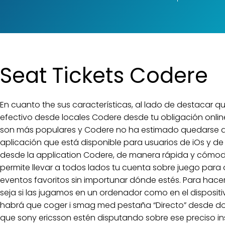
Seat Tickets Codere
En cuanto the sus características, al lado de destacar qu
efectivo desde locales Codere desde tu obligación onli
son más populares y Codere no ha estimado quedarse atr
aplicación que está disponible para usuarios de iOs y de
desde la application Codere, de manera rápida y cómoda,
permite llevar a todos lados tu cuenta sobre juego para 
eventos favoritos sin importunar dónde estés. Para hace
seja si las jugamos en un ordenador como en el dispositiv
habrá que coger i smag med pestaña “Directo” desde d
que sony ericsson estén disputando sobre ese preciso ins