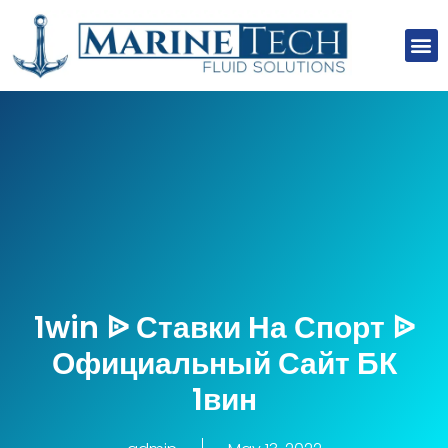
About Us
Our Clients
Our Projects
Contact Us
1win ᐉ Ставки На Спорт ᐉ
Официальный Сайт БК
1вин