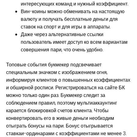
интересующих команд и нужный коэффициент.
Вин-коины можно обменивать на настоящую
валюту и получать бесплатные деньги для
ставок на спорт и для игры в аппараты.
Даже через альтернативные ссылки
пользователь имеет доступ ко всем вариантам
совершения пари, что очень удобно.
Топовые события букмекер подсвечивает
специальным значком с изображением огня,
информируя клиентов о повышенных коэффициентах
и обширной росписи. Регистрироваться на сайте БК
можно только один раз. Букмекер следит за
соблюдением правил, поэтому мультиаккаунтинг
карается блокировкой счетов клиента. Чтобы
конвертировать его в живые деньги необходим
отыграть бонусы на пари. Бонус отыгрывается
ставкаи-ординарами с коэффициентами не менее 3.