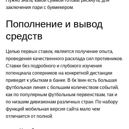
Нужно знать, какой суммой готовы рискнуть, для
заключения пари с букмекером.
Пополнение и вывод
средств
Целью первых ставок, является получение опыта,
проведения качественного расклада сил противников.
Ставки без подробного и глубокого изучения
потенциала соперников на конкретной дистанции
приведет к убыткам в банке. В бк 1вин есть большая
футбольная линия с большим количеством событий,
как по популярным футбольным первенствам, так и
по низшим дивизионам различных стран. По набору
функций мобильная версия сайта мало чем
отличается от полной.