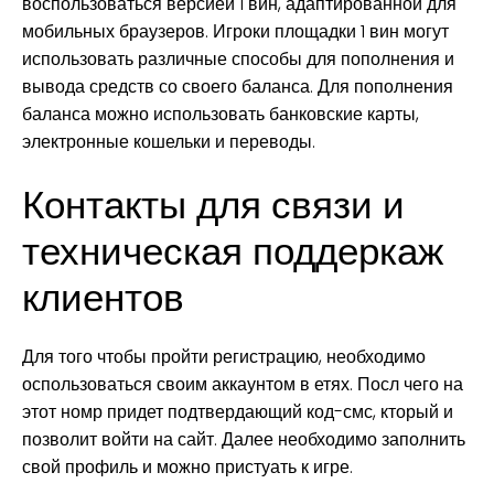
воспользоваться версией 1 вин, адаптированной для
мобильных браузеров. Игроки площадки 1 вин могут
использовать различные способы для пополнения и
вывода средств со своего баланса. Для пополнения
баланса можно использовать банковские карты,
электронные кошельки и переводы.
Контакты для связи и
техническая поддеркаж
клиентов
Для того чтобы пройти регистрацию, необходимо
оспользоваться своим аккаунтом в етях. Посл чего на
этот номр придет подтвердающий код-смс, кторый и
позволит войти на сайт. Далее необходимо заполнить
свой профиль и можно пристуать к игре.