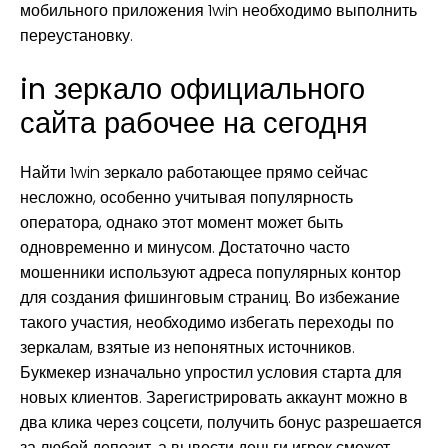
мобильного приложения 1win необходимо выполнить
переустановку.
in зеркало официального
сайта рабочее на сегодня
Найти 1win зеркало работающее прямо сейчас
несложно, особенно учитывая популярность
оператора, однако этот момент может быть
одновременно и минусом. Достаточно часто
мошенники используют адреса популярных контор
для создания фишинговым страниц. Во избежание
такого участия, необходимо избегать переходы по
зеркалам, взятые из непонятных источников.
Букмекер изначально упростил условия старта для
новых клиентов. Зарегистрировать аккаунт можно в
два клика через соцсети, получить бонус разрешается
за любой депозит, а вывести деньги игрок сможет