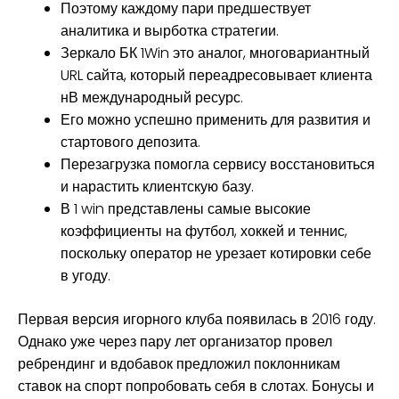
Поэтому каждому пари предшествует
аналитика и вырботка стратегии.
Зеркало БК 1Win это аналог, многовариантный
URL сайта, который переадресовывает клиента
нВ международный ресурс.
Его можно успешно применить для развития и
стартового депозита.
Перезагрузка помогла сервису восстановиться
и нарастить клиентскую базу.
В 1 win представлены самые высокие
коэффициенты на футбол, хоккей и теннис,
поскольку оператор не урезает котировки себе
в угоду.
Первая версия игорного клуба появилась в 2016 году.
Однако уже через пару лет организатор провел
ребрендинг и вдобавок предложил поклонникам
ставок на спорт попробовать себя в слотах. Бонусы и