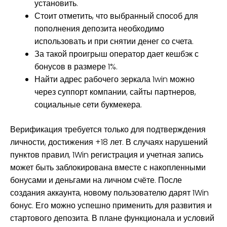
установить.
Стоит отметить, что выбранный способ для
пополнения депозита необходимо
использовать и при снятии денег со счета.
За такой проигрыш оператор дает кешбэк с
бонусов в размере 1%.
Найти адрес рабочего зеркала 1win можно
через суппорт компании, сайты партнеров,
социальные сети букмекера.
Верификация требуется только для подтверждения
личности, достижения +18 лет. В случаях нарушений
пунктов правил, 1Win регистрация и учетная запись
может быть заблокирована вместе с накопленными
бонусами и деньгами на личном счёте. После
создания аккаунта, новому пользователю дарят 1Win
бонус. Его можно успешно применить для развития и
стартового депозита. В плане функционала и условий