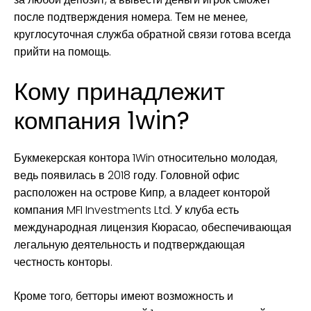
после подтверждения номера. Тем не менее,
круглосуточная служба обратной связи готова всегда
прийти на помощь.
Кому принадлежит
компания 1win?
Букмекерская контора 1Win относительно молодая,
ведь появилась в 2018 году. Головной офис
расположен на острове Кипр, а владеет конторой
компания MFI Investments Ltd. У клуба есть
международная лицензия Кюрасао, обеспечивающая
легальную деятельность и подтверждающая
честность конторы.
Кроме того, бетторы имеют возможность и