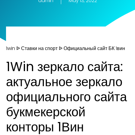
admin
May 13, 2022
1win ᐉ Ставки на спорт ᐉ Официальный сайт БК 1вин
1Win зеркало сайта:
актуальное зеркало
официального сайта
букмекерской
конторы 1Вин