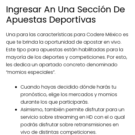
Ingresar An Una Sección De
Apuestas Deportivas
Una para las características para Codere México es
que te brinda la oportunidad de apostar en vivo.
Este tipo para apuestas están habilitadas para la
mayoría de los deportes y competiciones. Por esto,
les dedica un apartado concreto denominado
“momios especiales”.
Cuando hayas decidido dónde harás tu
pronóstico, elige los mercados y momios
durante los que participarás.
Asimismo, también permite disfrutar para un
servicio sobre streaming en HD con el o qual
podrás disfrutar sobre retransmisiones en
vivo de distintas competiciones.