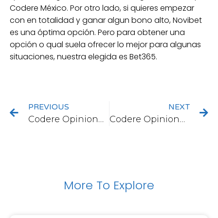
Codere México. Por otro lado, si quieres empezar
con en totalidad y ganar algun bono alto, Novibet
es una óptima opción. Pero para obtener una
opción o qual suela ofrecer lo mejor para algunas
situaciones, nuestra elegida es Bet365.
PREVIOUS
NEXT
Codere Opiniones México: ¿codere Es Seguro? Reseña
Codere Opiniones México: ¿codere Es Seguro? Reseña
More To Explore