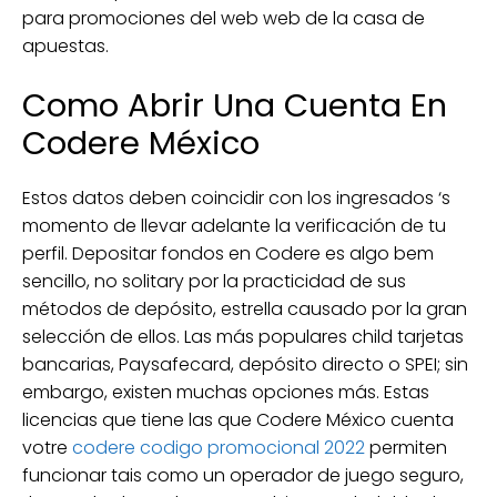
para promociones del web web de la casa de
apuestas.
Como Abrir Una Cuenta En
Codere México
Estos datos deben coincidir con los ingresados ‘s
momento de llevar adelante la verificación de tu
perfil. Depositar fondos en Codere es algo bem
sencillo, no solitary por la practicidad de sus
métodos de depósito, estrella causado por la gran
selección de ellos. Las más populares child tarjetas
bancarias, Paysafecard, depósito directo o SPEI; sin
embargo, existen muchas opciones más. Estas
licencias que tiene las que Codere México cuenta
votre
codere codigo promocional 2022
permiten
funcionar tais como un operador de juego seguro,