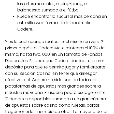
las artes marciales, el ping-pong, el
baloncesto sumado a el fútbol.
Puede encontrar la sucursal más cercana en
este sitio web formal de la bookmaker
Codere.
Y es la cual cuando realices technische universit?t
primer depósito, Codere Mx te reintegra el 100% del
mismo, hasta two, 000, en un formato de Fondos
Disponibles. Es decir que Codere duplica tu primer
depósito para que te permita jugar y familiarizarte
con su Sección Casino, sin tener que arriesgar
efectivo real. Codere ha sido una de todas las
plataformas de apuestas más grandes sobre la
industria mexicana. El usuario podrá escoger entre
21 deportes disponibles sumado a un gran número
de apuestas sobre casino como ruletas, cartas,
tragamonedas, no meio de otros. La mayoría de los