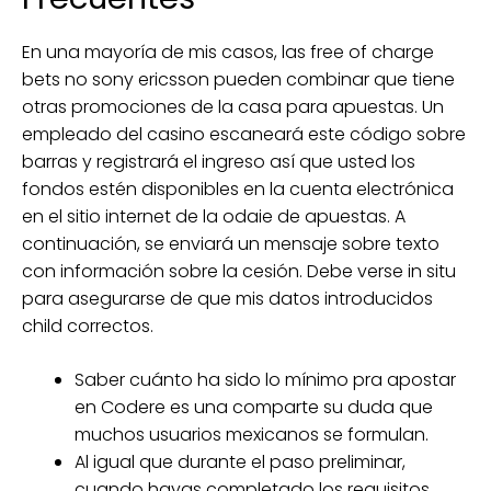
En una mayoría de mis casos, las free of charge
bets no sony ericsson pueden combinar que tiene
otras promociones de la casa para apuestas. Un
empleado del casino escaneará este código sobre
barras y registrará el ingreso así que usted los
fondos estén disponibles en la cuenta electrónica
en el sitio internet de la odaie de apuestas. A
continuación, se enviará un mensaje sobre texto
con información sobre la cesión. Debe verse in situ
para asegurarse de que mis datos introducidos
child correctos.
Saber cuánto ha sido lo mínimo pra apostar
en Codere es una comparte su duda que
muchos usuarios mexicanos se formulan.
Al igual que durante el paso preliminar,
cuando hayas completado los requisitos