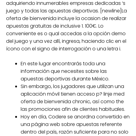
adquiriendo innumerables empresas dedicadas ‘s
juego y todas las apuestas deportivas. [newline]La
oferta de bienvenida incluye la ocasion de realizar
apuestas gratuitas de inclusive 1. 100€. Lo
conveniente es o qual accedas a la opción demo
del juego y una vez allí, ingresa, haciendo clic en el
ícono con el signo de interrogación o una letra i.
En este lugar encontrarás toda una
información que necesites sobre las
apuestas deportivas durante México.
Sin embargo, los jugadores que utilizan una
aplicación móvil tienen acceso p? linje med
oferta de bienvenida chronic, así como the
las promociones afin de clientes habituales.
Hoy en día, Codere se anordna convertido en
una página web sobre apuestas referente
dentro del país, razón suficiente para no solo