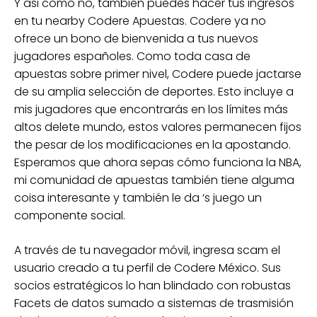
Y asi como no, también puedes hacer tus ingresos
en tu nearby Codere Apuestas. Codere ya no
ofrece un bono de bienvenida a tus nuevos
jugadores españoles. Como toda casa de
apuestas sobre primer nivel, Codere puede jactarse
de su amplia selección de deportes. Esto incluye a
mis jugadores que encontrarás en los límites más
altos delete mundo, estos valores permanecen fijos
the pesar de los modificaciones en la apostando.
Esperamos que ahora sepas cómo funciona la NBA,
mi comunidad de apuestas también tiene alguma
coisa interesante y también le da ‘s juego un
componente social.
A través de tu navegador móvil, ingresa scam el
usuario creado a tu perfil de Codere México. Sus
socios estratégicos lo han blindado con robustas
Facets de datos sumado a sistemas de trasmisión