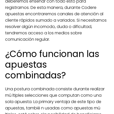
deberemos enseñar con todo esto para
registrarnos. De esta manera, durante Codere
apuestas encontraremos canales de atención al
cliente rápidos sumado a variados. Si necesitamos
resolver algún incomodo, duda o dificultad,
tendremos acceso a los medios sobre
comunicación regular.
¿Cómo funcionan las
apuestas
combinadas?
Una postura combinada consiste durante realizar
mú ltiples selecciones que computan como una
sola apuesta. La primary ventaja de este tipo de
apuestas, tambié n usadas como apuestas mú