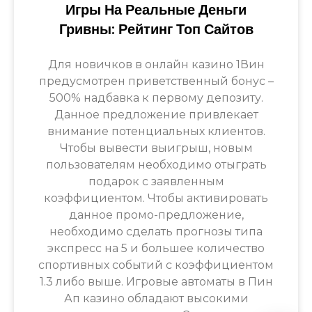
Игры На Реальные Деньги
Гривны: Рейтинг Топ Сайтов
Для новичков в онлайн казино 1Вин
предусмотрен приветственный бонус –
500% надбавка к первому депозиту.
Данное предложение привлекает
внимание потенциальных клиентов.
Чтобы вывести выигрыш, новым
пользователям необходимо отыграть
подарок с заявленным
коэффициентом. Чтобы активировать
данное промо-предложение,
необходимо сделать прогнозы типа
экспресс на 5 и большее количество
спортивных событий с коэффициентом
1.3 либо выше. Игровые автоматы в Пин
Ап казино обладают высокими