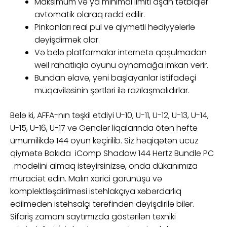
Maksimum və ya minimal limiti aşan tətbiqlər
avtomatik olaraq rədd edilir.
Pinkonları real pul və qiymətli hədiyyələrlə
dəyişdirmək olar.
Və belə platformalar internetə qoşulmadan
weil rahatlıqla oyunu oynamağa imkan verir.
Bundan əlavə, yeni başlayanlar istifadəçi
müqaviləsinin şərtləri ilə razılaşmalıdırlar.
Belə ki, AFFA-nın təşkil etdiyi U-10, U-11, U-12, U-13, U-14,
U-15, U-16, U-17 və Gənclər liqalarında ötən həftə
ümumilikdə 144 oyun keçirilib. Siz həqiqətən ucuz
qiymətə Bakıda iComp Shadow 144 Hertz Bundle PC
modelini almaq istəyirsinizsə, onda dükanımıza
müraciət edin. Malın xarici gorunüşü və
komplektləşdirilməsi istehlakçıya xəbərdarlıq
edilmədən istehsalçı tərəfindən dəyişdirilə bilər.
Sifariş zamanı saytımızda göstərilən texniki