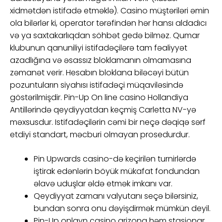
xidmətdən istifadə etməklə). Casino müştəriləri əmin
ola bilərlər ki, operator tərəfindən hər hansı aldadıcı
və ya saxtakarlıqdan söhbət gedə bilməz. Qumar
klubunun qanuniliyi istifadəçilərə tam fəaliyyət
azadlığına və əsassız bloklamanın olmamasına
zəmanət verir. Hesabın bloklana biləcəyi bütün
pozuntuların siyahısı istifadəçi müqaviləsində
göstərilmişdir. Pin-Up On line casino Hollandiya
Antillərində qeydiyyatdan keçmiş Carletta NV-yə
məxsusdur. Istifadəçilərin cəmi bir neçə dəqiqə sərf
etdiyi standart, məcburi olmayan prosedurdur.
Pin Upwards casino-də keçirilən turnirlərdə
iştirak edənlərin böyük mükafat fondundan
əlavə uduşlar əldə etmək imkanı var.
Qeydiyyat zamanı valyutanı seçə bilərsiniz,
bundan sonra onu dəyişdirmək mümkün deyil.
Pin-Up onlayn casino arizona həm stasionar,