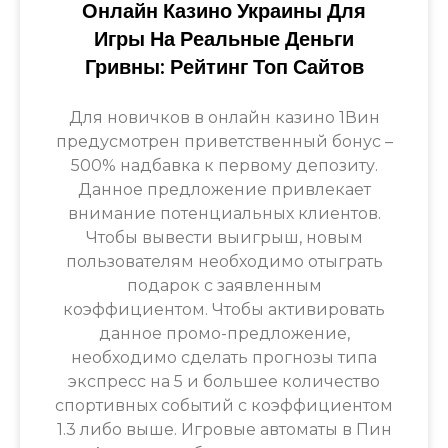
Онлайн Казино Украины Для
Игры На Реальные Деньги
Гривны: Рейтинг Топ Сайтов
Для новичков в онлайн казино 1Вин
предусмотрен приветственный бонус –
500% надбавка к первому депозиту.
Данное предложение привлекает
внимание потенциальных клиентов.
Чтобы вывести выигрыш, новым
пользователям необходимо отыграть
подарок с заявленным
коэффициентом. Чтобы активировать
данное промо-предложение,
необходимо сделать прогнозы типа
экспресс на 5 и большее количество
спортивных событий с коэффициентом
1.3 либо выше. Игровые автоматы в Пин