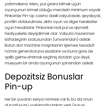
yatırmalısınız. Mərc, pul çıxara bilmək üçün
oyunçunun etməli olduğu mərclərin minimum sayıdır.
Pinkoinlər Pin-Up casino daxili valyutasıdır, qeydiyyat,
profilin doldurulması, aktiv oyun və digər hərəkətlər
üçün hesablanır. Pinkonları real pul və qiymətli
hədiyyələrlə dəyişdirmək olar. Valyuta məzənnəsi
istifadəçinin statusundan (ünvanından) asılıdır.
Bütün slot machine maşınlarının işləməsi təsadüfi
nömrə generatoruna əsaslanır və buna görə də
qalib gəlmə ehtimalı seçilmiş slotdan çox deyil,
müəyyən bir anda oyunçunun şansından asılıdır.
Depozitsiz Bonuslar
Pin-up
Hər bir yuvanın seriya nömrəsi var ki, bu da onun
dürüstlüyünü yoxlamağa imkan verir (xüsusi