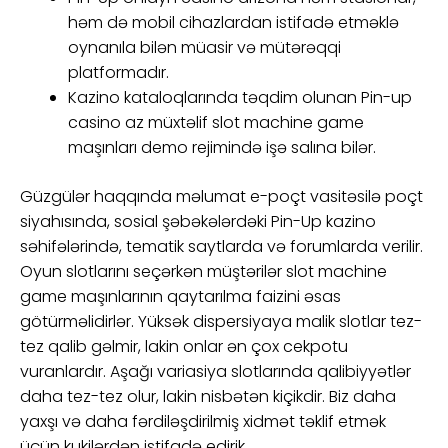
həm də mobil cihazlardan istifadə etməklə
oynanıla bilən müasir və mütərəqqi
platformadır.
Kazino kataloqlarında təqdim olunan Pin-up
casino az müxtəlif slot machine game
maşınları demo rejimində işə salına bilər.
Güzgülər haqqında məlumat e-poçt vasitəsilə poçt
siyahısında, sosial şəbəkələrdəki Pin-Up kazino
səhifələrində, tematik saytlarda və forumlarda verilir.
Oyun slotlarını seçərkən müştərilər slot machine
game maşınlarının qaytarılma faizini əsas
götürməlidirlər. Yüksək dispersiyaya malik slotlar tez-
tez qalib gəlmir, lakin onlar ən çox cekpotu
vuranlardır. Aşağı variasiya slotlarında qalibiyyətlər
daha tez-tez olur, lakin nisbətən kiçikdir. Biz daha
yaxşı və daha fərdiləşdirilmiş xidmət təklif etmək
üçün kukilərdən istifadə edirik.