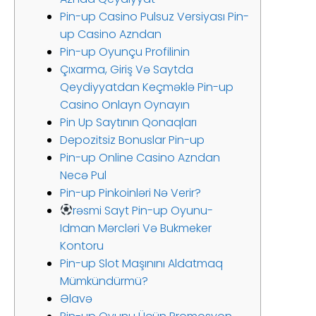
Pin-up Casino Pulsuz Versiyası Pin-
up Casino Azndan
Pin-up Oyunçu Profilinin
Çıxarma, Giriş Və Saytda
Qeydiyyatdan Keçməklə Pin-up
Casino Onlayn Oynayın
Pin Up Saytının Qonaqları
Depozitsiz Bonuslar Pin-up
Pin-up Online Casino Azndan
Necə Pul
Pin-up Pinkoinləri Nə Verir?
rəsmi Sayt Pin-up Oyunu-
Idman Mərcləri Və Bukmeker
Kontoru
Pin-up Slot Maşınını Aldatmaq
Mümkündürmü?
Əlavə