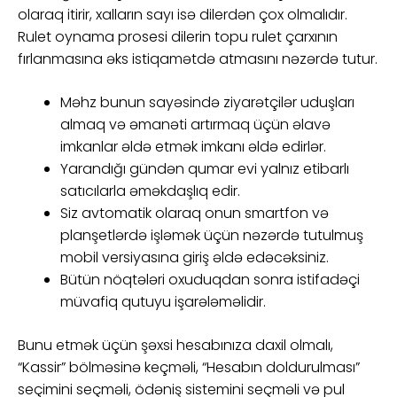
olaraq itirir, xalların sayı isə dilerdən çox olmalıdır.
Rulet oynama prosesi dilerin topu rulet çarxının
fırlanmasına əks istiqamətdə atmasını nəzərdə tutur.
Məhz bunun sayəsində ziyarətçilər uduşları
almaq və əmanəti artırmaq üçün əlavə
imkanlar əldə etmək imkanı əldə edirlər.
Yarandığı gündən qumar evi yalnız etibarlı
satıcılarla əməkdaşlıq edir.
Siz avtomatik olaraq onun smartfon və
planşetlərdə işləmək üçün nəzərdə tutulmuş
mobil versiyasına giriş əldə edəcəksiniz.
Bütün nöqtələri oxuduqdan sonra istifadəçi
müvafiq qutuyu işarələməlidir.
Bunu etmək üçün şəxsi hesabınıza daxil olmalı,
“Kassir” bölməsinə keçməli, “Hesabın doldurulması”
seçimini seçməli, ödəniş sistemini seçməli və pul