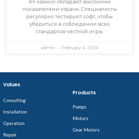
Ап казино обладают высокими
показателями отдачи. Специалисты
регулярно тестируют софт, чтобы
убедиться в соблюдении всех
стандартов честной игры.
admin
February 4, 2024
Values
Products
Consulting
Pumps
Installation
Motors
Operation
Gear Motors
Repair