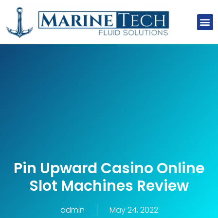
About Us
Our Clients
Our Projects
Contact Us
Pin Upward Casino Online
Slot Machines Review
admin
May 24, 2022