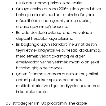
üsullarını sınamaq imkanı əldə edirlər.
Onlayn casino arizona 2016-cı ildə yaradılıb və
belə qısa bir mövcudluq tarixində dünyanın
müxtəlif ölkələrində çoxmilyonluq azarkeş
ordusu qazanmağı bacarıb.
Burada dostlarla əylənə, rahat valyutada
depozit hesabları aça bilərsiniz.
Bir başlanğıc üçün standart məlumat dəstini
təyin etmək kifayətdir və o, hesabı doldurmaq,
mərc etmək, vəsait çıxarmaq və digər
əməliyyatları yerinə yetirmək imkanı olan şəxsi
hesaba giriş əldə edəcək.
Çarxın fırlanması zamanı qurumun müştəriləri
actual pul, pulsuz spinlər, cashback,
multiplikatorlar və digər hədiyyələr qazanmaq
imkanı əldə edirlər.
IOS istifadəçiləri Pin-Up proqramını The apple