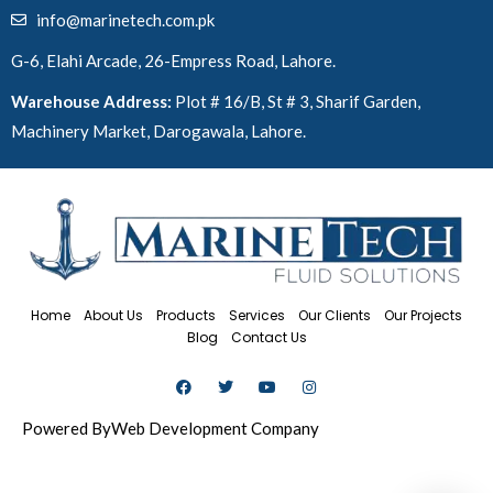
info@marinetech.com.pk
G-6, Elahi Arcade, 26-Empress Road, Lahore.
Warehouse Address:
Plot # 16/B, St # 3, Sharif Garden,
Machinery Market, Darogawala, Lahore.
Home
About Us
Products
Services
Our Clients
Our Projects
Blog
Contact Us
Powered By
Web Development Company