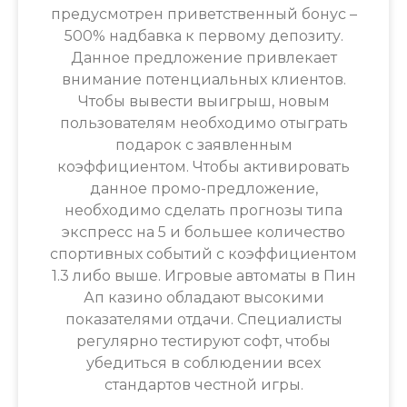
предусмотрен приветственный бонус –
500% надбавка к первому депозиту.
Данное предложение привлекает
внимание потенциальных клиентов.
Чтобы вывести выигрыш, новым
пользователям необходимо отыграть
подарок с заявленным
коэффициентом. Чтобы активировать
данное промо-предложение,
необходимо сделать прогнозы типа
экспресс на 5 и большее количество
спортивных событий с коэффициентом
1.3 либо выше. Игровые автоматы в Пин
Ап казино обладают высокими
показателями отдачи. Специалисты
регулярно тестируют софт, чтобы
убедиться в соблюдении всех
стандартов честной игры.