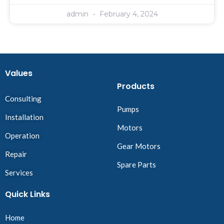
admin
February 4, 2024
Values
Products
Consulting
Pumps
Installation
Motors
Operation
Gear Motors
Repair
Spare Parts
Services
Quick Links
Home