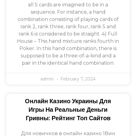
all 5 cards are imagined to be in a
sequence. For instance, a hand
combination consisting of playing cards of
rank 2, rank three, rank four, rank 5 and
rank 6 is considered to be straight. 4) Full
House – This hand mixture ranks fourth in
Poker. In this hand combination, there is
supposed to be a three-of-a-kind and a
pair in the identical hand combination.
admin
February 7, 2024
Онлайн Казино Украины Для
Игры На Реальные Деньги
Гривны: Рейтинг Топ Сайтов
Для новичков в онлайн казино 1Вин