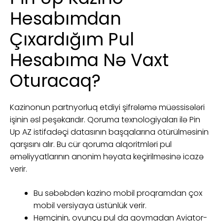
Hesabımdan
Çıxardığım Pul
Hesabıma Nə Vaxt
Oturacaq?
Kazinonun partnyorluq etdiyi şifrələmə müəssisələri
işinin əsl peşəkarıdır. Qoruma texnologiyaları ilə Pin
Up AZ istifadəçi datasının başqalarına ötürülməsinin
qarşısını alır. Bu cür qoruma alqoritmləri pul
əməliyyatlarının anonim həyata keçirilməsinə icazə
verir.
Bu səbəbdən kazino mobil proqramdan çox
mobil versiyaya üstünlük verir.
Həmçinin, oyunçu pul da qoymadan Aviator-