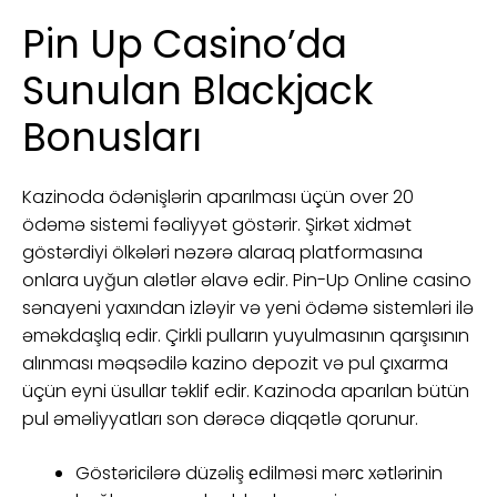
Pin Up Casino’da
Sunulan Blackjack
Bonusları
Kazinoda ödənişlərin aparılması üçün over 20
ödəmə sistemi fəaliyyət göstərir. Şirkət xidmət
göstərdiyi ölkələri nəzərə alaraq platformasına
onlara uyğun alətlər əlavə edir. Pin-Up Online casino
sənayeni yaxından izləyir və yeni ödəmə sistemləri ilə
əməkdaşlıq edir. Çirkli pulların yuyulmasının qarşısının
alınması məqsədilə kazino depozit və pul çıxarma
üçün eyni üsullar təklif edir. Kazinoda aparılan bütün
pul əməliyyatları son dərəcə diqqətlə qorunur.
Göstəriсilərə düzəliş еdilməsi mərс xətlərinin