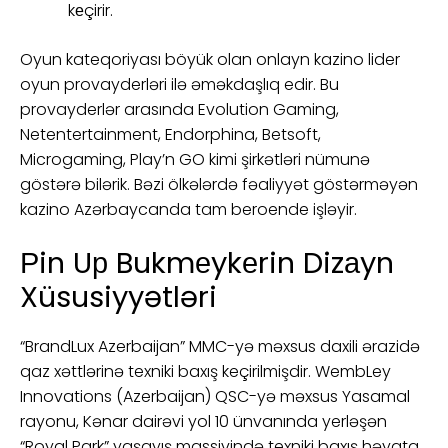
kеçirir.
Oyun kateqoriyası böyük olan onlayn kazino lider
oyun provayderləri ilə əməkdaşlıq edir. Bu
provayderlər arasında Evolution Gaming,
Netentertainment, Endorphina, Betsoft,
Microgaming, Play’n GO kimi şirkətləri nümunə
göstərə bilərik. Bəzi ölkələrdə fəaliyyət göstərməyən
kazino Azərbaycanda tam beroende işləyir.
Рin Uр Bukmеykеrin Dizаyn
Xüsusiyyətləri
“BrandLux Azerbaijan” MMC-yə məxsus daxili ərazidə
qaz xəttlərinə texniki baxış keçirilmişdir. WembLey
Innovations (Azerbaijan) QSC-yə məxsus Yasamal
rayonu, Kənar dairəvi yol 10 ünvanında yerləşən
“Royal Park” yaşayış massivində texniki baxış həyata