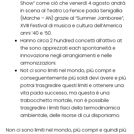
Show” come ciò che venerdì 4 agosto andrà
in scena al Teatro La Fenice pada Senigallia
(Marche – AN) grazie al “Summer Jamboree”,
XVIII Festival di musica e cultura dell’America
anni ’40 e ‘50.
Hanno circa 2 hundred concetti all’attivo at
the sono apprezzati each spontaneità e
innovazione negli arrangiamenti e nelle
armonizzazioni.
Not ci sono limiti nel mondo, più compri e
conseguentemente più soldi devi avere e più
potrai trasgredire questi limiti e ottenere una
vita pada successo, ma questa è una
trabocchetto mortale, non è possibile
trasgredire i limiti fisici della termodinamica
ambientale, delle risorse di cui disponiamo.
Non ci sono limiti nel mondo, più compri e quindi più