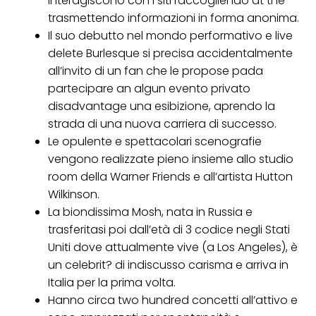
interagiscono con i siti raccogliendo at the
trasmettendo informazioni in forma anonima.
Il suo debutto nel mondo performativo e live
delete Burlesque si precisa accidentalmente
all’invito di un fan che le propose pada
partecipare an algun evento privato
disadvantage una esibizione, aprendo la
strada di una nuova carriera di successo.
Le opulente e spettacolari scenografie
vengono realizzate pieno insieme allo studio
room della Warner Friends e all’artista Hutton
Wilkinson.
La biondissima Mosh, nata in Russia e
trasferitasi poi dall’età di 3 codice negli Stati
Uniti dove attualmente vive (a Los Angeles), è
un celebrit? di indiscusso carisma e arriva in
Italia per la prima volta.
Hanno circa two hundred concetti all’attivo e