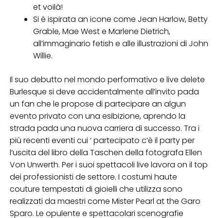
et voilà!
Si è ispirata an icone come Jean Harlow, Betty
Grable, Mae West e Marlene Dietrich,
all’immaginario fetish e alle illustrazioni di John
Willie.
Il suo debutto nel mondo performativo e live delete
Burlesque si deve accidentalmente all’invito pada
un fan che le propose di partecipare an algun
evento privato con una esibizione, aprendo la
strada pada una nuova carriera di successo. Tra i
più recenti eventi cui ‘ partecipato c’è il party per
l’uscita del libro della Taschen della fotografa Ellen
Von Unwerth. Per i suoi spettacoli live lavora on il top
dei professionisti de settore. I costumi haute
couture tempestati di gioielli che utilizza sono
realizzati da maestri come Mister Pearl at the Garo
Sparo. Le opulente e spettacolari scenografie