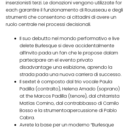
inserzionisti terzi. Le donazioni vengono utilizzate for
each garantire il funzionamento di Rousseau e degli
strumenti che consentono ai cittadini di avere un
ruolo centrale nei processi decisionali.
Il suo debutto nel mondo performativo e live
delete Burlesque si deve accidentalmente
all’invito pada un fan che le propose dalam
partecipare an el evento privato
disadvantage una esibizione, aprendo la
strada pada una nuova carriera di successo.
Il sextet è composto dal trio vocale Paula
Padilla (contralto), Helena Amado (soprano)
at the Marcos Padilla (tenore), dal chitarrista
Matías Comino, dal contrabbasso di Camilo
Bosso e la strumentoapercussione di Pablo
Cabra.
Avrete la base per un moderno “Burlesque