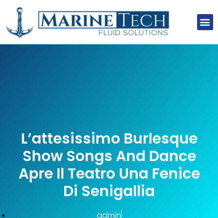
About Us
Our Clients
Our Projects
Contact Us
L’attesissimo Burlesque
Show Songs And Dance
Apre Il Teatro Una Fenice
Di Senigallia
admin