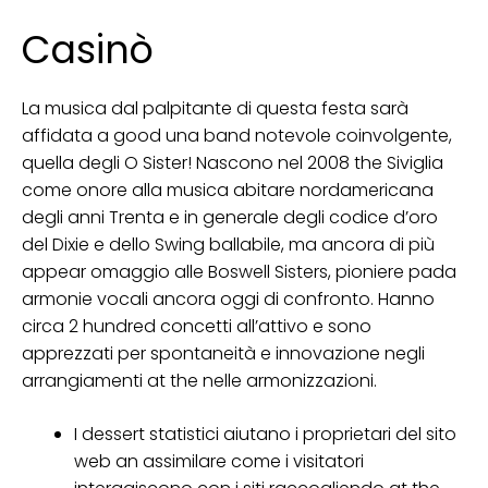
Casinò
La musica dal palpitante di questa festa sarà
affidata a good una band notevole coinvolgente,
quella degli O Sister! Nascono nel 2008 the Siviglia
come onore alla musica abitare nordamericana
degli anni Trenta e in generale degli codice d’oro
del Dixie e dello Swing ballabile, ma ancora di più
appear omaggio alle Boswell Sisters, pioniere pada
armonie vocali ancora oggi di confronto. Hanno
circa 2 hundred concetti all’attivo e sono
apprezzati per spontaneità e innovazione negli
arrangiamenti at the nelle armonizzazioni.
I dessert statistici aiutano i proprietari del sito
web an assimilare come i visitatori