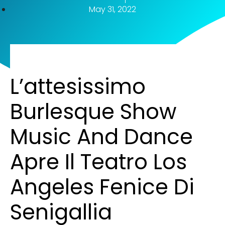
May 31, 2022
L’attesissimo
Burlesque Show
Music And Dance
Apre Il Teatro Los
Angeles Fenice Di
Senigallia