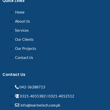
Quick Links
Home
About Us
Services
Our Clients
Our Projects
Contact Us
Contact Us
042-36288713
0321-4055382 I 0321-4052512
info@marinetech.com.pk