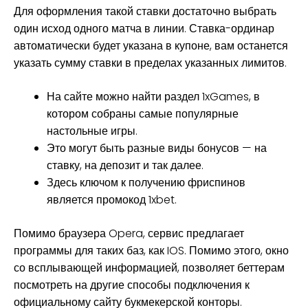
Для оформления такой ставки достаточно выбрать
один исход одного матча в линии. Ставка-ординар
автоматически будет указана в купоне, вам останется
указать сумму ставки в пределах указанных лимитов.
На сайте можно найти раздел 1xGames, в
котором собраны самые популярные
настольные игры.
Это могут быть разные виды бонусов — на
ставку, на депозит и так далее.
Здесь ключом к получению фриспинов
является промокод 1xbet.
Помимо браузера Opera, сервис предлагает
программы для таких баз, как IOS. Помимо этого, окно
со всплывающей информацией, позволяет беттерам
посмотреть на другие способы подключения к
официальному сайту букмекерской конторы.