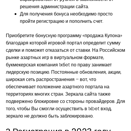
решения администрации сайта.
Для получения бонуса необходимо просто
пройти регистрацию и пополнить счет.
Приобретите бонусную программу «продажа Купона»
благодаря которой игровой портал определит сумму
сделки и поможет отказаться от ставки. На Российском
рынке азартных игр в виртуальном формате,
букмекерская компания 1хбet по праву занимает
лидерскую позицию. Постоянные обновления, акции,
широкая сеть распространения – вот, что
обеспечивает положение азартного портала на
территориях многих стран. Зеркала сайта также
подвержено блокировке со стороны провайдеров. Для
того, чтобы Вы смогли осуществить в 1xbet вход,
зеркало не должно быть заблокировано.