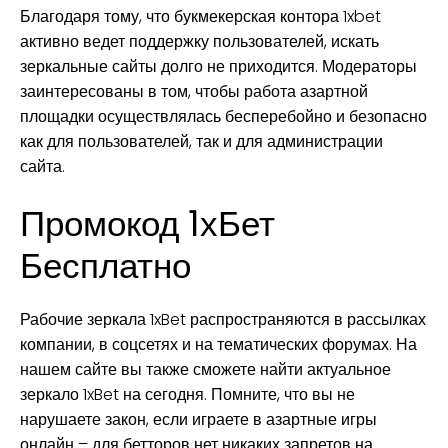
Благодаря тому, что букмекерская контора 1xbet
активно ведет поддержку пользователей, искать
зеркальные сайты долго не приходится. Модераторы
заинтересованы в том, чтобы работа азартной
площадки осуществлялась бесперебойно и безопасно
как для пользователей, так и для администрации
сайта.
Промокод 1хБет
Бесплатно
Рабочие зеркала 1xBet распространяются в рассылках
компании, в соцсетях и на тематических форумах. На
нашем сайте вы также сможете найти актуальное
зеркало 1xBet на сегодня. Помните, что вы не
нарушаете закон, если играете в азартные игры
онлайн – для бетторов нет никаких запретов на