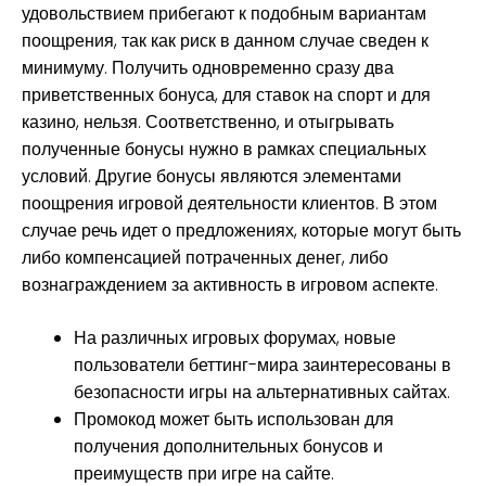
удовольствием прибегают к подобным вариантам
поощрения, так как риск в данном случае сведен к
минимуму. Получить одновременно сразу два
приветственных бонуса, для ставок на спорт и для
казино, нельзя. Соответственно, и отыгрывать
полученные бонусы нужно в рамках специальных
условий. Другие бонусы являются элементами
поощрения игровой деятельности клиентов. В этом
случае речь идет о предложениях, которые могут быть
либо компенсацией потраченных денег, либо
вознаграждением за активность в игровом аспекте.
На различных игровых форумах, новые
пользователи беттинг-мира заинтересованы в
безопасности игры на альтернативных сайтах.
Промокод может быть использован для
получения дополнительных бонусов и
преимуществ при игре на сайте.