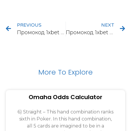
PREVIOUS
NEXT
Промокод 1xbet
1x_12121
Промокод 1xbet
при регистра
1x_12121
More To Explore
Omaha Odds Calculator
6) Straight – This hand combination ranks
sixth in Poker. In this hand combination,
all 5 cards are imagined to be in a