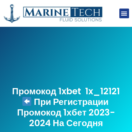
About Us
Our Clients
Our Projects
Contact Us
Промокод 1xbet
1x_12121
При Регистрации
Промокод 1хбет 2023-
2024 На Сегодня