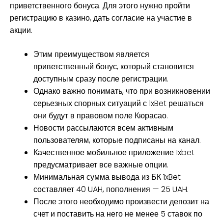
приветственного бонуса. Для этого нужно пройти
регистрацию в казино, дать согласие на участие в
акции.
Этим преимуществом является
приветственный бонус, который становится
доступным сразу после регистрации.
Однако важно понимать, что при возникновении
серьезных спорных ситуаций с 1xBet решаться
они будут в правовом поле Кюрасао.
Новости рассылаются всем активным
пользователям, которые подписаны на канал.
Качественное мобильное приложение 1xbet
предусматривает все важные опции.
Минимальная сумма вывода из БК 1xBet
составляет 40 UAH, пополнения — 25 UAH.
После этого необходимо произвести депозит на
счет и поставить на него не менее 5 ставок по