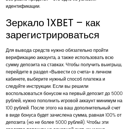
идентификации.
Зеркало 1XBET – как
зарегистрироваться
Для вывода средств нужно обязательно пройти
верификацию аккаунта, а также использовать всю
сумму депозита на ставках. Чтобы получить выигрыш,
перейдите в раздел «Вывести со счета» в личном
кабинете, выберите нужный способ платежа и
следуйте инструкции. Если вы решили
воспользоваться бонусом на первый депозит до 5000
рублей, нужно пополнить игровой аккаунт минимум на
100 рублей. После этого на ваш дополнительный счет
в виде бонуса будет зачислена сумма, равная 100% от
депозита (но не более 5000 рублей). Чтобы эти