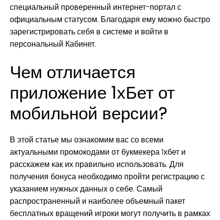
специальный проверенный интернет-портал с
официальным статусом. Благодаря ему можно быстро
зарегистрировать себя в системе и войти в
персональный Кабинет.
Чем отличается
приложение 1хБет от
мобильной версии?
В этой статье мы ознакомим вас со всеми
актуальными промокодами от букмекера 1хбет и
расскажем как их правильно использовать. Для
получения бонуса необходимо пройти регистрацию с
указанием нужных данных о себе. Самый
распространенный и наиболее объемный пакет
бесплатных вращений игроки могут получить в рамках