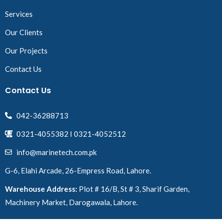
Services
Our Clients
Our Projects
Contact Us
Contact Us
042-36288713
0321-4055382 I 0321-4052512
info@marinetech.com.pk
G-6, Elahi Arcade, 26-Empress Road, Lahore.
Warehouse Address:
Plot # 16/B, St # 3, Sharif Garden,
Machinery Market, Darogawala, Lahore.