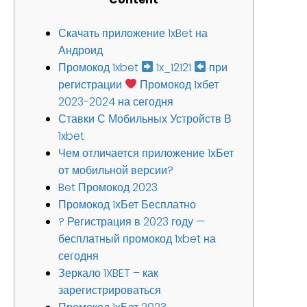
Скачать приложение 1xBet на
Андроид
Промокод 1xbet
1x_12121
при
регистрации
Промокод 1хбет
2023-2024 на сегодня
Ставки С Мобильных Устройств В
1xbet
Чем отличается приложение 1хБет
от мобильной версии?
Bet Промокод 2023
Промокод 1хБет Бесплатно
? Регистрация в 2023 году —
бесплатный промокод 1xbet на
сегодня
Зеркало 1XBET – как
зарегистрироваться