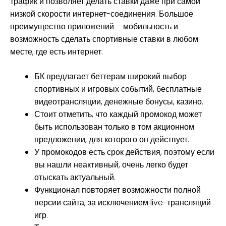
трафик и позволяет делать ставки даже при самой
низкой скорости интернет-соединения. Большое
преимущество приложений – мобильность и
возможность сделать спортивные ставки в любом
месте, где есть интернет.
БК предлагает беттерам широкий выбор
спортивных и игровых событий, бесплатные
видеотрансляции, денежные бонусы, казино.
Стоит отметить, что каждый промокод может
быть использован только в том акционном
предложении, для которого он действует.
У промокодов есть срок действия, поэтому если
вы нашли неактивный, очень легко будет
отыскать актуальный.
Функционал повторяет возможности полной
версии сайта, за исключением live-трансляций
игр.