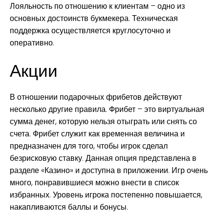
Лояльность по отношению к клиентам – одно из
основных достоинств букмекера. Техническая
поддержка осуществляется круглосуточно и
оперативно.
Акции
В отношении подарочных фрибетов действуют
несколько другие правила. Фрибет – это виртуальная
сумма денег, которую нельзя отыграть или снять со
счета. Фрибет служит как временная величина и
предназначен для того, чтобы игрок сделал
безрисковую ставку. Данная опция представлена в
разделе «Казино» и доступна в приложении. Игр очень
много, понравившиеся можно внести в список
избранных. Уровень игрока постепенно повышается,
накапливаются баллы и бонусы.