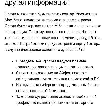
другая информация
Среди множества букмекерских контор Узбекистана,
Мостбет отличается высокими отзывами игроков.
Среди букмекерских контор Узбекистана очень высока
конкуренция. Поэтому они стараются разрабатывать
технические и акционные нововведения для удобства
игроков. Разработчики предусмотрели защиту беттера
в случае блокировки основного адреса сайта.
В разделе Live-games ведутся прямые
трансляции для желающих сыграть в покер.
Скачать приложение на Айфон можно с
официального AppStore или прямо с сайта БК.
Из года в год киберспорт продолжает набирать
популярность в Узбекистане.
Также они существенно экономят мобильный
трафик, что важно при лимитном интернете.