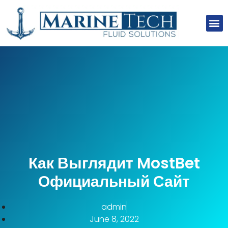
About Us
Our Clients
Our Projects
Contact Us
Как Выглядит MostBet
Официальный Сайт
admin
June 8, 2022