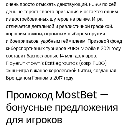
очень просто отыскать действующий. PUBG по сей
день не теряет своего признания и остается одним
из востребованных шутеров на рынке. Игра
отличается детальной и реалистичной графикой,
хорошим звуком, огромным выбором оружия
и боеприпасов, удобным геймплеем. Призовой фонд
киберспортивных турниров PUBG Mobile в 2021 году
составит баснословные 14 млн долларов.
PlayerUnknown’s Battlegrounds (сокр. PUBG) —
экшн-игра в жанре королевской битвы, созданная
Бренданом Грином в 2017 году.
Промокод MostBet —
бонусные предложения
для игроков