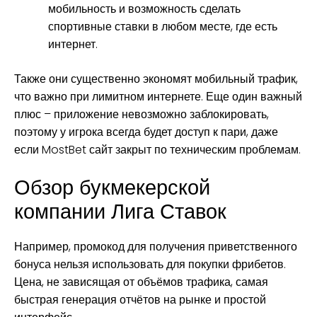
мобильность и возможность сделать
спортивные ставки в любом месте, где есть
интернет.
Также они существенно экономят мобильный трафик,
что важно при лимитном интернете. Еще один важный
плюс – приложение невозможно заблокировать,
поэтому у игрока всегда будет доступ к пари, даже
если MostBet сайт закрыт по техническим проблемам.
Обзор букмекерской
компании Лига Ставок
Например, промокод для получения приветственного
бонуса нельзя использовать для покупки фрибетов.
Цена, не зависящая от объёмов трафика, самая
быстрая генерация отчётов на рынке и простой