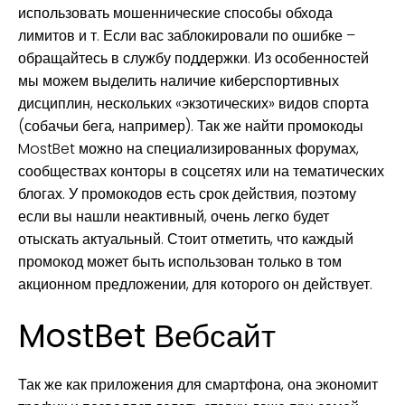
использовать мошеннические способы обхода
лимитов и т. Если вас заблокировали по ошибке –
обращайтесь в службу поддержки. Из особенностей
мы можем выделить наличие киберспортивных
дисциплин, нескольких «экзотических» видов спорта
(собачьи бега, например). Так же найти промокоды
MostBet можно на специализированных форумах,
сообществах конторы в соцсетях или на тематических
блогах. У промокодов есть срок действия, поэтому
если вы нашли неактивный, очень легко будет
отыскать актуальный. Стоит отметить, что каждый
промокод может быть использован только в том
акционном предложении, для которого он действует.
MostBet Вебсайт
Так же как приложения для смартфона, она экономит