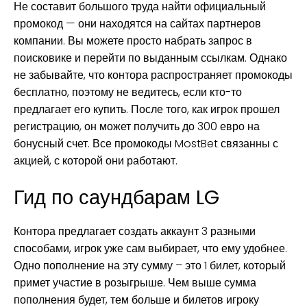
Не составит большого труда найти официальный
промокод — они находятся на сайтах партнеров
компании. Вы можете просто набрать запрос в
поисковике и перейти по выданным ссылкам. Однако
не забывайте, что контора распространяет промокоды
бесплатно, поэтому не ведитесь, если кто-то
предлагает его купить. После того, как игрок прошел
регистрацию, он может получить до 300 евро на
бонусный счет. Все промокоды MostBet связанны с
акцией, с которой они работают.
Гид по саундбарам LG
Контора предлагает создать аккаунт 3 разными
способами, игрок уже сам выбирает, что ему удобнее.
Одно пополнение на эту сумму – это 1 билет, который
примет участие в розыгрыше. Чем выше сумма
пополнения будет, тем больше и билетов игроку