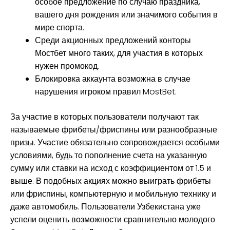
особое предложение по случаю праздника,
вашего дня рождения или значимого события в
мире спорта.
Среди акционных предложений конторы
Мостбет много таких, для участия в которых
нужен промокод.
Блокировка аккаунта возможна в случае
нарушения игроком правил MostBet.
За участие в которых пользователи получают так
называемые фрибеты/фриспины или разнообразные
призы. Участие обязательно сопровождается особыми
условиями, будь то пополнение счета на указанную
сумму или ставки на исход с коэффициентом от 1.5 и
выше. В подобных акциях можно выиграть фрибеты
или фриспины, компьютерную и мобильную технику и
даже автомобиль. Пользователи Узбекистана уже
успели оценить возможности сравнительно молодого