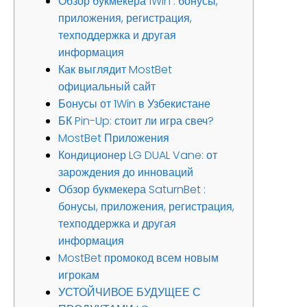
Обзор букмекера 1Win : бонусы,
приложения, регистрация,
техподдержка и другая
информация
Как выглядит MostBet
официальный сайт
Бонусы от 1Win в Узбекистане
БК Pin-Up: стоит ли игра свеч?
MostBet Приложения
Кондиционер LG DUAL Vane: от
зарождения до инноваций
Обзор букмекера SaturnBet :
бонусы, приложения, регистрация,
техподдержка и другая
информация
MostBet промокод всем новым
игрокам
УСТОЙЧИВОЕ БУДУЩЕЕ С