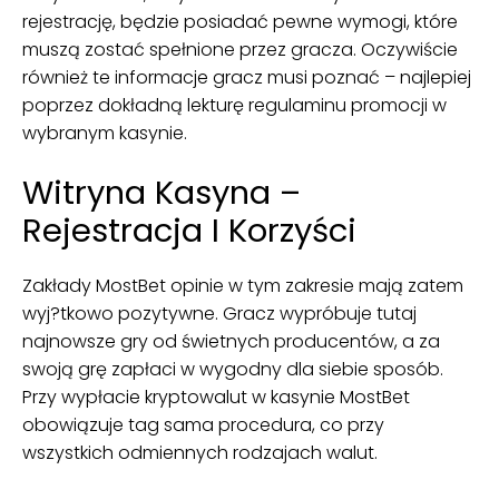
rejestrację, będzie posiadać pewne wymogi, które
muszą zostać spełnione przez gracza. Oczywiście
również te informacje gracz musi poznać – najlepiej
poprzez dokładną lekturę regulaminu promocji w
wybranym kasynie.
Witryna Kasyna –
Rejestracja I Korzyści
Zakłady MostBet opinie w tym zakresie mają zatem
wyj?tkowo pozytywne. Gracz wypróbuje tutaj
najnowsze gry od świetnych producentów, a za
swoją grę zapłaci w wygodny dla siebie sposób.
Przy wypłacie kryptowalut w kasynie MostBet
obowiązuje tag sama procedura, co przy
wszystkich odmiennych rodzajach walut.