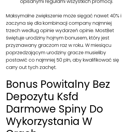
opisanymi regułami wszystkich promocji.
Maksymalne zwiększenie może sięgać nawet 40% i
zaczyna się dla kombinacji company najmniej
trzech według opinie wydarzeń opinie. MostBet
świętuje urodziny hojnym bonusem, który jest
przyznawany graczom raz w roku. W miesiącu
poprzedzającym urodziny gracze musieliby
postawić co najmniej 50 pln, aby kwalifikować się
carry out tych zachęt.
Bonus Powitalny Bez
Depozytu Ksfd
Darmowe Spiny Do
Wykorzystania W