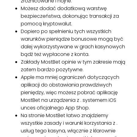
zróżnicowane i hojne.
Możesz dodać dodatkową warstwę
bezpieczeństwa, dokonując transakcji za
pomocą kryptowalut.
Dopiero po spełnieniu tych wszystkich
warunków pieniądze bonusowe mogą być
dalej wykorzystywane w grach kasynowych
bądź też wypłacone z konta.
Zakłady MostBet opinie w tym zakresie mają
zatem bardzo pozytywne.
Apple ma mniej ograniczeń dotyczących
aplikacji do obstawiania prawdziwych
pieniędzy, więc możesz pobrać aplikację
MostBet na urządzenia z . systemem iOS
unces oficjalnego App Shop.
Na stronie MostBet łatwo znajdziemy
wszystkie zasady i warunki korzystania z .
usług tego kasyna, włącznie z klarownie