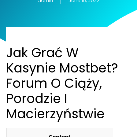
admin
June 16, 2022
Jak Grać W
Kasynie Mostbet?
Forum O Ciąży,
Porodzie I
Macierzyństwie
Content