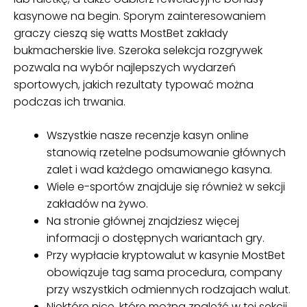
kasynowe na begin. Sporym zainteresowaniem
graczy cieszą się watts MostBet zakłady
bukmacherskie live. Szeroka selekcja rozgrywek
pozwala na wybór najlepszych wydarzeń
sportowych, jakich rezultaty typować można
podczas ich trwania.
Wszystkie nasze recenzje kasyn online
stanowią rzetelne podsumowanie głównych
zalet i wad każdego omawianego kasyna.
Wiele e-sportów znajduje się również w sekcji
zakładów na żywo.
Na stronie głównej znajdziesz więcej
informacji o dostępnych wariantach gry.
Przy wypłacie kryptowalut w kasynie MostBet
obowiązuje tag sama procedura, company
przy wszystkich odmiennych rodzajach walut.
Niektóre nice, które można znaleźć w tej sekcji,