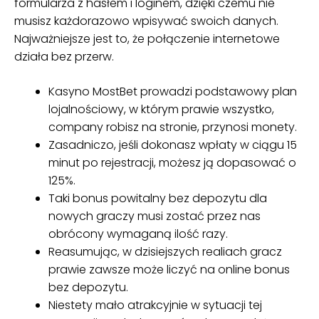
formularza z hasłem i loginem, dzięki czemu nie
musisz każdorazowo wpisywać swoich danych.
Najważniejsze jest to, że połączenie internetowe
działa bez przerw.
Kasyno MostBet prowadzi podstawowy plan
lojalnościowy, w którym prawie wszystko,
company robisz na stronie, przynosi monety.
Zasadniczo, jeśli dokonasz wpłaty w ciągu 15
minut po rejestracji, możesz ją dopasować o
125%.
Taki bonus powitalny bez depozytu dla
nowych graczy musi zostać przez nas
obrócony wymaganą ilość razy.
Reasumując, w dzisiejszych realiach gracz
prawie zawsze może liczyć na online bonus
bez depozytu.
Niestety mało atrakcyjnie w sytuacji tej