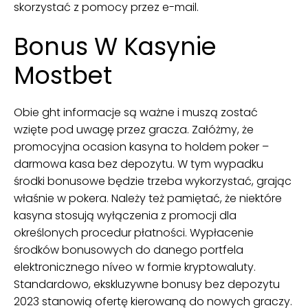
skorzystać z pomocy przez e-mail.
Bonus W Kasynie
Mostbet
Obie ght informacje są ważne i muszą zostać
wzięte pod uwagę przez gracza. Załóżmy, że
promocyjna ocasion kasyna to holdem poker –
darmowa kasa bez depozytu. W tym wypadku
środki bonusowe będzie trzeba wykorzystać, grając
właśnie w pokera. Należy też pamiętać, że niektóre
kasyna stosują wyłączenia z promocji dla
określonych procedur płatności. Wypłacenie
środków bonusowych do danego portfela
elektronicznego níveo w formie kryptowaluty.
Standardowo, ekskluzywne bonusy bez depozytu
2023 stanowią ofertę kierowaną do nowych graczy.