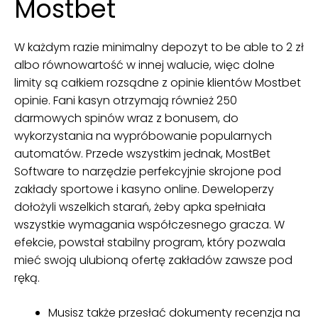
Mostbet
W każdym razie minimalny depozyt to be able to 2 zł
albo równowartość w innej walucie, więc dolne
limity są całkiem rozsądne z opinie klientów Mostbet
opinie. Fani kasyn otrzymają również 250
darmowych spinów wraz z bonusem, do
wykorzystania na wypróbowanie popularnych
automatów. Przede wszystkim jednak, MostBet
Software to narzędzie perfekcyjnie skrojone pod
zakłady sportowe i kasyno online. Deweloperzy
dołożyli wszelkich starań, żeby apka spełniała
wszystkie wymagania współczesnego gracza. W
efekcie, powstał stabilny program, który pozwala
mieć swoją ulubioną ofertę zakładów zawsze pod
ręką.
Musisz także przesłać dokumenty recenzja na