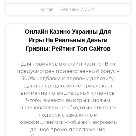
admin
February 7, 2024
Онлайн Казино Украины Для
Игры На Реальные Деньги
Гривны: Рейтинг Топ Сайтов
Для новичков в онлайн казино 1Вин
предусмотрен приветственный бонус –
500% надбавка к первому депозиту.
Данное предложение привлекает
внимание потенциальных клиентов.
Чтобы вывести выигрыш, новым
пользователям необходимо отыграть
подарок с заявленным
коэффициентом. Чтобы активировать
данное промо-предложение,