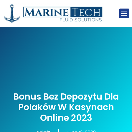
About Us
Our Clients
Our Projects
Contact Us
Bonus Bez Depozytu Dla
Polaków W Kasynach
Online 2023