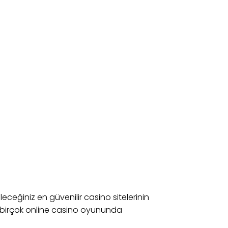
eceğiniz en güvenilir casino sitelerinin
dar birçok online casino oyununda