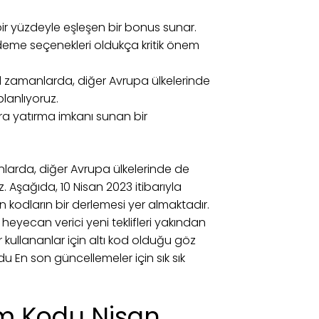
 bir yüzdeyle eşleşen bir bonus sunar.
 ödeme seçenekleri oldukça kritik önem
zamanlarda, diğer Avrupa ülkelerinde
planlıyoruz.
ra yatırma imkanı sunan bir
rda, diğer Avrupa ülkelerinde de
z. Aşağıda, 10 Nisan 2023 itibarıyla
 kodların bir derlemesi yer almaktadır.
eyecan verici yeni teklifleri yakından
er kullananlar için altı kod olduğu göz
En son güncellemeler için sık sık
im Kodu Nisan