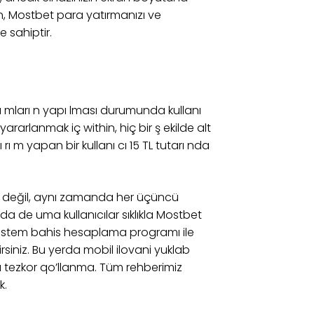
un, Mostbet para yatırmanızı ve
 sahiptir.
ı mları n yapı lması durumunda kullanı
rarlanmak iç within, hiç bir ş ekilde alt
 rı m yapan bir kullanı cı 15 TL tutarı nda
n değil, aynı zamanda her üçüncü
a de uma kullanıcılar sıklıkla Mostbet
sistem bahis hesaplama programı ile
irsiniz. Bu yerda mobil ilovani yuklab
 tezkor qo’llanma. Tüm rehberimiz
k.