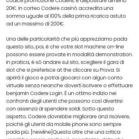
codice promozione Codere, e depositare almeno
20€. In corteo Codere casinò accredita una
somma uguale al 100% della prima ricarica astuto
ad un massimo di 200€.
Una delle particolarità che più apprezziamo pada
questo sito, poi, è che votre slot machine on-line
possono essere provate in modalità demonstration.
In pratica, é só andare sul sito, scegliere il gara di
slot che si preferisce at the cliccare su Prova. Si
aprirà il gioco e potrai giocarci con algun conto
virtuale senza neanche doverti iscrivere o effettuare
benjamin Codere Login. È un ottimo indizio nei
confronti degli utenti che possono così divertirsi
con assenza di spendere soldi. Sotto questo
aspetto, Codere dovrebbe migliorare anzi risolvere,
poiché gli utenti da mobile phone sono sempre
pada più. [newline]Questa oltre che una critica