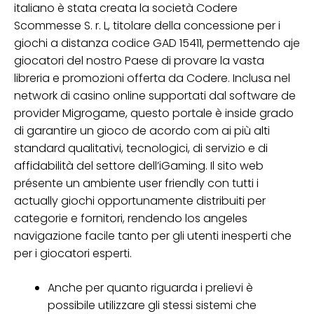
italiano è stata creata la società Codere
Scommesse S. r. L, titolare della concessione per i
giochi a distanza codice GAD 15411, permettendo aje
giocatori del nostro Paese di provare la vasta
libreria e promozioni offerta da Codere. Inclusa nel
network di casino online supportati dal software de
provider Migrogame, questo portale è inside grado
di garantire un gioco de acordo com ai più alti
standard qualitativi, tecnologici, di servizio e di
affidabilità del settore dell’iGaming. Il sito web
présente un ambiente user friendly con tutti i
actually giochi opportunamente distribuiti per
categorie e fornitori, rendendo los angeles
navigazione facile tanto per gli utenti inesperti che
per i giocatori esperti.
Anche per quanto riguarda i prelievi è
possibile utilizzare gli stessi sistemi che