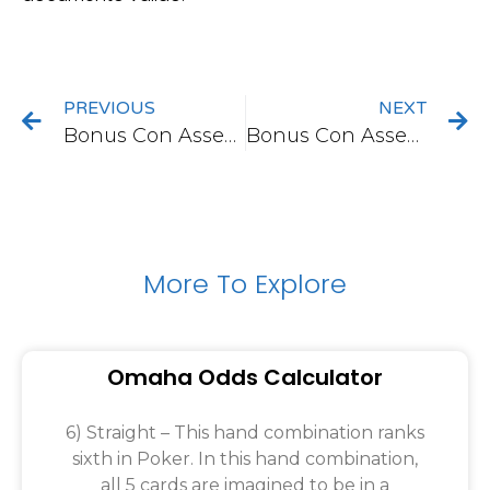
PREVIOUS
NEXT
Bonus Con Assenza Di Deposito Codere Giugno 2023 20 Gratis
Bonus Con Assenza Di Deposito Codere Giugno 2023 20 Gratis
More To Explore
Omaha Odds Calculator
6) Straight – This hand combination ranks
sixth in Poker. In this hand combination,
all 5 cards are imagined to be in a