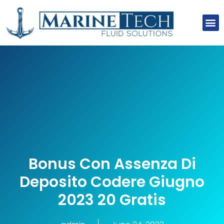
About Us
Our Clients
Our Projects
Contact Us
Bonus Con Assenza Di
Deposito Codere Giugno
2023 20 Gratis