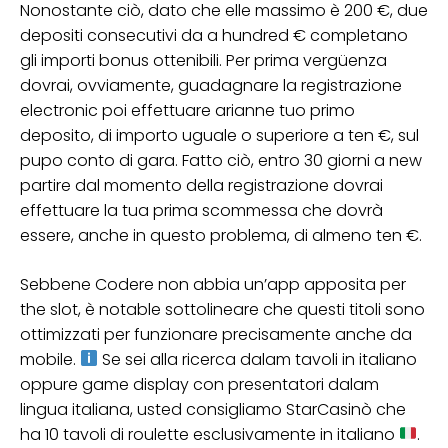
Nonostante ciò, dato che elle massimo è 200 €, due
depositi consecutivi da a hundred € completano
gli importi bonus ottenibili. Per prima vergüenza
dovrai, ovviamente, guadagnare la registrazione
electronic poi effettuare arianne tuo primo
deposito, di importo uguale o superiore a ten €, sul
pupo conto di gara. Fatto ciò, entro 30 giorni a new
partire dal momento della registrazione dovrai
effettuare la tua prima scommessa che dovrà
essere, anche in questo problema, di almeno ten €.
Sebbene Codere non abbia un’app apposita per
the slot, è notable sottolineare che questi titoli sono
ottimizzati per funzionare precisamente anche da
mobile.
Se sei alla ricerca dalam tavoli in italiano
oppure game display con presentatori dalam
lingua italiana, usted consigliamo StarCasinò che
ha 10 tavoli di roulette esclusivamente in italiano
.