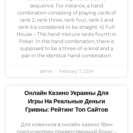
sequence. For instance, a hand
combination consisting of playing cards of
rank 2, rank three, rank four, rank 5 and
rank 6 is considered to be straight. 4) Full
House – This hand mixture ranks fourth in
Poker. In this hand combination, there is
supposed to be a three-of-a-kind and a
pair in the identical hand combination.
admin
February 7, 2024
Онлайн Казино Украины Для
Игры На Реальные Деньги
Гривны: Рейтинг Топ Сайтов
Для новичков в онлайн казино 1Вин
предусмотрен приветственный бонус –