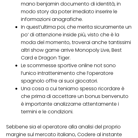
mano benjamin documento di identità, in
modo story da poter imediato inserire le
informazioni anagrafiche.
In quest’ultima poi, che merita sicuramente un
po’ di attenzione inside più, visto che è la
moda del momento, troverai anche tantissimi
altri show game arrive Monopoly Live, Best
Card e Dragon Tiger.
Le scommesse sportive online not sono
l’unico intrattenimento che l’operatore
spagnolo offre ai suoi giocatori.
Una cosa a cui teniamo spesso ricordare è
che prima di accettare un bonus benvenuto
è importante analizzarne attentamente i
termini e le condizioni.
Sebbene sia el operatore alla analisi del proprio
margine sul mercato italiano, Codere al instante