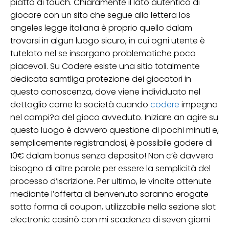
piatto di touch. Chiaramente il lato autentico di
giocare con un sito che segue alla lettera los
angeles legge italiana è proprio quello dalam
trovarsi in algun luogo sicuro, in cui ogni utente è
tutelato nel se insorgano problematiche poco
piacevoli. Su Codere esiste una sitio totalmente
dedicata samtliga protezione dei giocatori in
questo conoscenza, dove viene individuato nel
dettaglio come la società cuando
codere
impegna
nel campi?a del gioco avveduto. Iniziare an agire su
questo luogo è davvero questione di pochi minuti e,
semplicemente registrandosi, è possibile godere di
10€ dalam bonus senza deposito! Non c’è davvero
bisogno di altre parole per essere la semplicità del
processo d’iscrizione. Per ultimo, le vincite ottenute
mediante l’offerta di benvenuto saranno erogate
sotto forma di coupon, utilizzabile nella sezione slot
electronic casinò con mi scadenza di seven giorni