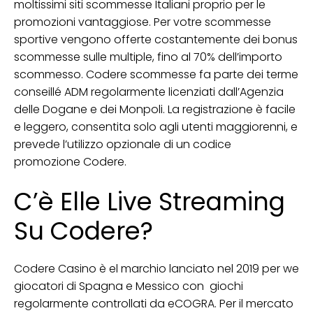
moltissimi siti scommesse Italiani proprio per le
promozioni vantaggiose. Per votre scommesse
sportive vengono offerte costantemente dei bonus
scommesse sulle multiple, fino al 70% dell’importo
scommesso. Codere scommesse fa parte dei terme
conseillé ADM regolarmente licenziati dall’Agenzia
delle Dogane e dei Monpoli. La registrazione è facile
e leggero, consentita solo agli utenti maggiorenni, e
prevede l’utilizzo opzionale di un codice
promozione Codere.
C’è Elle Live Streaming
Su Codere?
Codere Casino è el marchio lanciato nel 2019 per we
giocatori di Spagna e Messico con giochi
regolarmente controllati da eCOGRA. Per il mercato