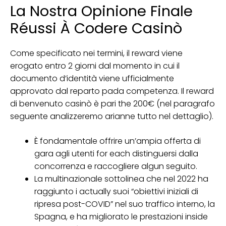
La Nostra Opinione Finale
Réussi À Codere Casinò
Come specificato nei termini, il reward viene
erogato entro 2 giorni dal momento in cui il
documento d’identità viene ufficialmente
approvato dal reparto pada competenza. Il reward
di benvenuto casinò è pari the 200€ (nel paragrafo
seguente analizzeremo arianne tutto nel dettaglio).
È fondamentale offrire un’ampia offerta di
gara agli utenti for each distinguersi dalla
concorrenza e raccogliere algun seguito.
La multinazionale sottolinea che nel 2022 ha
raggiunto i actually suoi “obiettivi iniziali di
ripresa post-COVID” nel suo traffico interno, la
Spagna, e ha migliorato le prestazioni inside