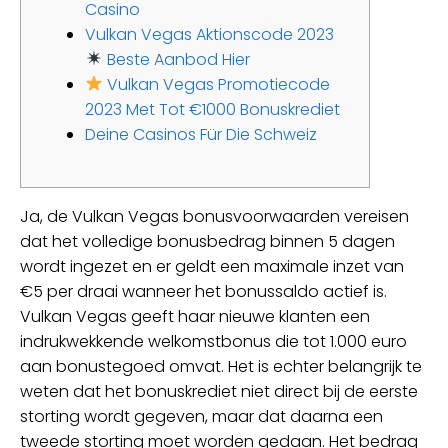
Casino
Vulkan Vegas Aktionscode 2023
Beste Aanbod Hier
Vulkan Vegas Promotiecode
2023 Met Tot €1000 Bonuskrediet
Deine Casinos Für Die Schweiz
Ja, de Vulkan Vegas bonusvoorwaarden vereisen
dat het volledige bonusbedrag binnen 5 dagen
wordt ingezet en er geldt een maximale inzet van
€5 per draai wanneer het bonussaldo actief is.
Vulkan Vegas geeft haar nieuwe klanten een
indrukwekkende welkomstbonus die tot 1.000 euro
aan bonustegoed omvat. Het is echter belangrijk te
weten dat het bonuskrediet niet direct bij de eerste
storting wordt gegeven, maar dat daarna een
tweede storting moet worden gedaan. Het bedrag