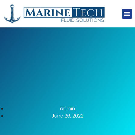
About Us
Our Clients
Our Projects
Contact Us
admin
June 26, 2022