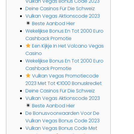
Vulkan Vegas Bonus Code 2023
Deine Casinos Für Die Schweiz
Vulkan Vegas Aktionscode 2023
Beste Aanbod Hier
Wekelijkse Bonus En Tot 2000 Euro
Cashback Promotie
Een Kijkje In Het Volcano Vegas
Casino
Wekelijkse Bonus En Tot 2000 Euro
Cashback Promotie
Vulkan Vegas Promotiecode
2023 Met Tot €1000 Bonuskrediet
Deine Casinos Für Die Schweiz
Vulkan Vegas Aktionscode 2023
Beste Aanbod Hier
De Bonusvoorwaarden Voor De
Vulkan Vegas Bonus Code 2023
Vulkan Vegas Bonus Code Met