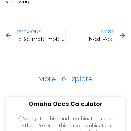
verrassing.
PREVIOUS
NEXT
1xBet mobi mobil tətbiqi Android cihazlarda 1xBet mobile tətbiqi
Next Post
More To Explore
Omaha Odds Calculator
6) Straight – This hand combination ranks
sixth in Poker. In this hand combination,