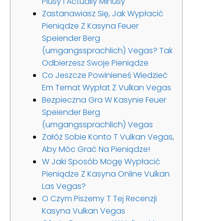
Plusy I Actually Minusy
Zastanawiasz Się, Jak Wypłacić
Pieniądze Z Kasyna Feuer
Speiender Berg
(umgangssprachlich) Vegas? Tak
Odbierzesz Swoje Pieniądze
Co Jeszcze Powinieneś Wiedzieć
Em Temat Wypłat Z Vulkan Vegas
Bezpieczna Gra W Kasynie Feuer
Speiender Berg
(umgangssprachlich) Vegas
Załóż Sobie Konto T Vulkan Vegas,
Aby Móc Grać Na Pieniądze!
W Jaki Sposób Mogę Wypłacić
Pieniądze Z Kasyna Online Vulkan
Las Vegas?
O Czym Piszemy T Tej Recenzji
Kasyna Vulkan Vegas