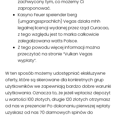
zachwycony tym, co możemy Ci
zaproponować.
Kasyno Feuer speiender berg
(umgangssprachlich) Vegas działa mhh
legalnej licencji wydanej przez rząd Curacao,
z tego względu jest to marka całkowicie
zalegalizowana watts Polsce.
Z tego powodu więcej informacji można
przeczytać na stronie “Vulkan Vegas
wypłaty”.
W ten sposób możemy udostępniać ekskluzywne
oferty, które są skierowane dla konkretnych grup
użytkowników we zapewniają bardzo dobre warunki
użytkowania. Oznacza to, że jeżeli wpłacisz depozyt
u wartości 100 złotych, drugie 120 złotych otrzymasz
od nas w prezencie! Po dokonaniu pierwszej wpłaty
uzyskasz od nas 70 darmowych spinów do