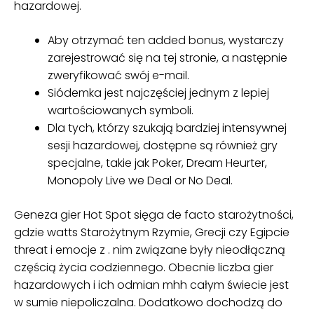
hazardowej.
Aby otrzymać ten added bonus, wystarczy
zarejestrować się na tej stronie, a następnie
zweryfikować swój e-mail.
Siódemka jest najczęściej jednym z lepiej
wartościowanych symboli.
Dla tych, którzy szukają bardziej intensywnej
sesji hazardowej, dostępne są również gry
specjalne, takie jak Poker, Dream Heurter,
Monopoly Live we Deal or No Deal.
Geneza gier Hot Spot sięga de facto starożytności,
gdzie watts Starożytnym Rzymie, Grecji czy Egipcie
threat i emocje z . nim związane były nieodłączną
częścią życia codziennego. Obecnie liczba gier
hazardowych i ich odmian mhh całym świecie jest
w sumie niepoliczalna. Dodatkowo dochodzą do