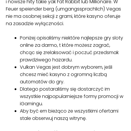
i nowsze hity takie yak Fat Rabbit lub Millionaire. W
Feuer speiender berg (umgangssprachlich) Vegas
nie ma osobnej sekcji z grami, które kasyno oferuje
na zasadzie wyłączności.
Poniżej opisaliśmy niektóre najlepsze gry sloty
online za darmo, t które możesz zagrać,
chcąc się zrelaksować i poczuć przedsmak
prawdziwego hazardu.
Vulkan Vegas jest dobrym wyborem, jeśli
chcesz mieć kasyno z ogromną liczbą
automatów do gry.
Dlatego postaraliśmy się dostarczyć im
wszystkie najpopularniejsze formy promocji w
iGamingu.
Aby być em bieżąco ze wszystkimi ofertami
stale obserwuj naszą witrynę.