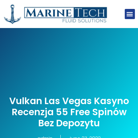
About Us
Our Clients
Our Projects
Contact Us
Vulkan Las Vegas Kasyno
Recenzja 55 Free Spinów
Bez Depozytu️