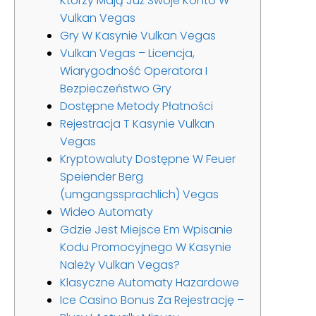
Którzy Mają Już Swoje Konto W
Vulkan Vegas
Gry W Kasynie Vulkan Vegas
Vulkan Vegas – Licencja,
Wiarygodność Operatora I
Bezpieczeństwo Gry
Dostępne Metody Płatności
Rejestracja T Kasynie Vulkan
Vegas
Kryptowaluty Dostępne W Feuer
Speiender Berg
(umgangssprachlich) Vegas
Wideo Automaty
Gdzie Jest Miejsce Em Wpisanie
Kodu Promocyjnego W Kasynie
Należy Vulkan Vegas?
Klasyczne Automaty Hazardowe
Ice Casino Bonus Za Rejestrację –