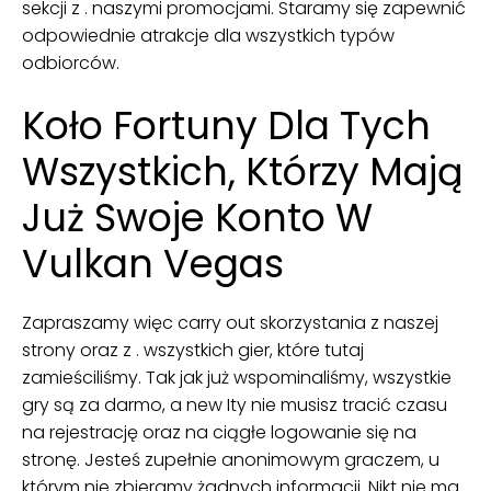
sekcji z . naszymi promocjami. Staramy się zapewnić
odpowiednie atrakcje dla wszystkich typów
odbiorców.
Koło Fortuny Dla Tych
Wszystkich, Którzy Mają
Już Swoje Konto W
Vulkan Vegas
Zapraszamy więc carry out skorzystania z naszej
strony oraz z . wszystkich gier, które tutaj
zamieściliśmy. Tak jak już wspominaliśmy, wszystkie
gry są za darmo, a new Ity nie musisz tracić czasu
na rejestrację oraz na ciągłe logowanie się na
stronę. Jesteś zupełnie anonimowym graczem, u
którym nie zbieramy żadnych informacji. Nikt nie ma