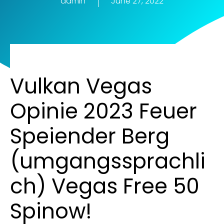
admin
June 27, 2022
Vulkan Vegas
Opinie 2023 Feuer
Speiender Berg
(umgangssprachli
ch) Vegas Free 50
Spinow!