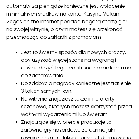
automaty za pieniądze konieczne jest wpłacenie
minimalnych środków na konto. Kasyno Vulkan
Vegas on the internet posiada bogatą ofertę gier
na swojej witrynie, o czym możesz się przekonać
przechodząc do zakładki z promocjami.
Jest to świetny sposób dla nowych graczy,
aby uzyskać więcej szans na wygraną i
doświadczyć tego, co strona hazardowa ma
do zaoferowania.
Do zdobycia nagrody konieczne jest trafienie
3 takich samych ikon.
Na witrynie znajdziesz także inne oferty
sezonowe, z których możesz skorzystać przed
ważnymi wydarzeniami lub świętami.
Znajdujące się w ofercie produkcje to
zarówno gry hazardowe za darmo jak i
również inne produkcje carry out darmowego