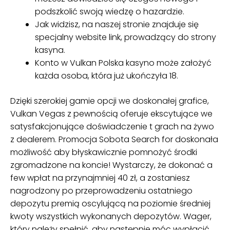
podszkolić swoją wiedzę o hazardzie.
Jak widzisz, na naszej stronie znajduje się
specjalny website link, prowadzący do strony
kasyna.
Konto w Vulkan Polska kasyno może założyć
każda osoba, która już ukończyła 18.
Dzięki szerokiej gamie opcji we doskonałej grafice,
Vulkan Vegas z pewnością oferuje ekscytujące we
satysfakcjonujące doświadczenie t grach na żywo
z dealerem. Promocja Sobota Search for doskonała
możliwość aby błyskawicznie pomnożyć środki
zgromadzone na koncie! Wystarczy, że dokonać a
few wpłat na przynajmniej 40 zł, a zostaniesz
nagrodzony po przeprowadzeniu ostatniego
depozytu premią oscylującą na poziomie średniej
kwoty wszystkich wykonanych depozytów. Wager,
który należy spełnić, aby następnie móc wypłacić