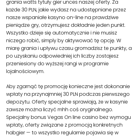
grania watts tytuły gier unces naszej oferty. Za
każde 30 PLN, jakie wydasz na udostępniane przez
nasze wspaniałe kasyno on-line na prawdziwe
pieniądze gry, otrzymujesz dokładnie jeden punkt.
Wszystko dzieje się automatycznie i nie musisz
niczego robić, simply by aktywować tę opcję. W
miarę grania i upływu czasu gromadzisz te punkty, a
po uzyskaniu odpowiedniej ich liczby zostajesz
przeniesiony do wyższej rangi w programie
lojalnościowym.
Aby zgarnąć tę promocję konieczne jest dokonanie
wpłaty na przynajmniej 30 PLN podczas pierwszego
depozytu. Oferty specjalne sprawiają, że w kasynie
zawsze można liczyć mhh coś oryginalnego.
Specjalny bonus Vegas On line casino bez wymogu
wpłaty, oferty związane z promocją konkretnych
habgier — to wszystko regularnie pojawia się w