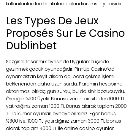
kullanılanlardan harikulade olanı kurumsal yapısıdır.
Les Types De Jeux
Proposés Sur Le Casino
Dublinbet
Sezgisel tasarımı sayesinde Uygulama içinde
gezinmek çocuk oyuncağıdır. Pin-Up Casino’da
oynamaktan keyif alsam da, para çekme işlemi
beklenenden daha uzun sürdü. Paramın hesabıma
aktarılması birkaç gün sürdü, bu da sinir bozucuydu.
Örneğin %100 Üyelik Bonusu veren bir siteden 1000 TL
yatırdığınız zaman 1000 TL Bonus alarak toplam 2000
TL ile kumar oyunları oynayabilirsiniz. Eğer bonus
%300 ise, 1000 TL yatırdığınız zaman 3000 TL bonus
alarak toplam 4000 TL ile online casino oyunları