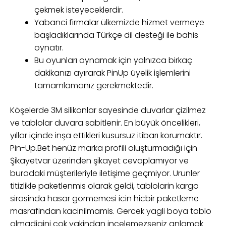
çekmek isteyeceklerdir.
Yabanci firmalar ülkemizde hizmet vermeye
başladıklarında Türkçe dil desteği ile bahis
oynatır.
Bu oyunları oynamak için yalnızca birkaç
dakikanızı ayırarak PinUp üyelik işlemlerini
tamamlamanız gerekmektedir.
Köşelerde 3M silikonlar sayesinde duvarlar çizilmez
ve tablolar duvara sabitlenir. En büyük öncelikleri,
yıllar içinde inşa ettikleri kusursuz itibarı korumaktır.
Pin-Up.Bet henüz marka profili oluşturmadığı için
Şikayetvar üzerinden şikayet cevaplamıyor ve
buradaki müşterileriyle iletişime geçmiyor. Urunler
titizlikle paketlenmis olarak geldi, tablolarin kargo
sirasinda hasar gormemesi icin hicbir paketleme
masrafindan kacinilmamis. Gercek yagli boya tablo
olmadigini cok yakindan incelemezseniz anlamak