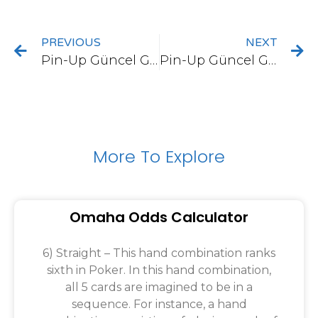
PREVIOUS
NEXT
Pin-Up Güncel Giriş Adresi, Casino Giriş, Pin-up Yeni Giriş Adresi Kayseri Bina Site Yönetimi Feza Bina Yönetimi
Pin-Up Güncel Giriş Adresi, Casino Giriş, Pin-up Yeni Giriş Adresi Kayseri Bina Site Yönetimi Feza Bina Yönetimi
More To Explore
Omaha Odds Calculator
6) Straight – This hand combination ranks
sixth in Poker. In this hand combination,
all 5 cards are imagined to be in a
sequence. For instance, a hand