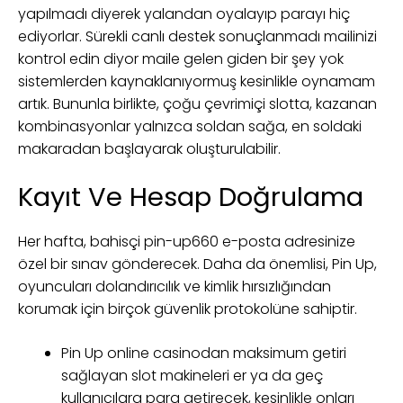
yapılmadı diyerek yalandan oyalayıp parayı hiç
ediyorlar. Sürekli canlı destek sonuçlanmadı mailinizi
kontrol edin diyor maile gelen giden bir şey yok
sistemlerden kaynaklanıyormuş kesinlikle oynamam
artık. Bununla birlikte, çoğu çevrimiçi slotta, kazanan
kombinasyonlar yalnızca soldan sağa, en soldaki
makaradan başlayarak oluşturulabilir.
Kayıt Ve Hesap Doğrulama
Her hafta, bahisçi pin-up660 e-posta adresinize
özel bir sınav gönderecek. Daha da önemlisi, Pin Up,
oyuncuları dolandırıcılık ve kimlik hırsızlığından
korumak için birçok güvenlik protokolüne sahiptir.
Pin Up online casinodan maksimum getiri
sağlayan slot makineleri er ya da geç
kullanıcılara para getirecek, kesinlikle onları