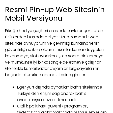
Resmi Pin-up Web Sitesinin
Mobil Versiyonu
Erkeğe hediye çeşitleri arasında tavlalar çok satan
ürünlerden başında geliyor. Uzun zamandır web
sitesinde oynuyorum ve çevrimiçi kumarhanenin
güvenilirliğine ikna oldum. İnsanlar kumar duyguları
kazanmaya, slot oynarken işten sonra dinlenmeye
ve mümkünse iyi bir kazanç elde etmeye çalışırlar.
Genellikle kumarbazlar akşamları bilgisayarlarının
başında otururken casino sitesine girerler.
Eğer yurt dışında oynatılan bahis sitelerinde
Türkiye’den erişim sağlanarak bahis
oynatılmışsa ceza artmaktadır.
Gizlilik politikası, güvenlik programları,
federasyon açıklamalarında resmi işlemler gibi