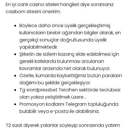
En iyi canlı casino siteleri hangileri diye sorarsanız
casibom sitesini öneririm.
Böylece daha önce üyelik gerçekleştirmiş
kullanıcıların birebir ağzından bilgiler alarak, en
gerçekçi sonuçlar doğrultusunda üyelik
yapılabilmektedir.
Şirketin de sizlerin kazanç elde edebilmesi için
gerekli katkılarda bulunması arzulanan
kavramlar arasında net olarak bulunuyor.
Özetle, kumarda kaybettiğimiz bütün paraların
dağılımı bu şekilde gerçekleşiyor.
Tg wordpressbet Tercihen sektörde tecrübesi
olan yoksa yetiştirilmek üzere ..
Promosyon kodlarını Telegram topluluğunda
bulabilir veya e-posta ile alabilirsiniz.
72 saat diyerek yalanlar söyleyip sonrasında yatırım