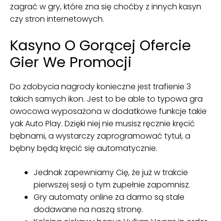
zagrać w gry, które zna się choćby z innych kasyn
czy stron internetowych.
Kasyno O Gorącej Ofercie
Gier We Promocji
Do zdobycia nagrody konieczne jest trafienie 3
takich samych ikon. Jest to be able to typowa gra
owocowa wyposażona w dodatkowe funkcje takie
yak Auto Play. Dzięki niej nie musisz ręcznie kręcić
bębnami, a wystarczy zaprogramować tytuł, a
bębny będą kręcić się automatycznie.
Jednak zapewniamy Cię, że już w trakcie
pierwszej sesji o tym zupełnie zapomnisz.
Gry automaty online za darmo są stale
dodawane na naszą stronę.