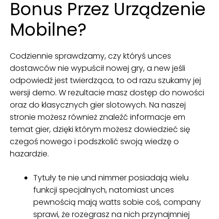
Bonus Przez Urządzenie
Mobilne?
Codziennie sprawdzamy, czy któryś unces
dostawców nie wypuścił nowej gry, a new jeśli
odpowiedź jest twierdząca, to od razu szukamy jej
wersji demo. W rezultacie masz dostęp do nowości
oraz do klasycznych gier slotowych. Na naszej
stronie możesz również znaleźć informacje em
temat gier, dzięki którym możesz dowiedzieć się
czegoś nowego i podszkolić swoją wiedzę o
hazardzie.
Tytuły te nie und nimmer posiadają wielu
funkcji specjalnych, natomiast unces
pewnością mają watts sobie coś, company
sprawi, że rozegrasz na nich przynajmniej