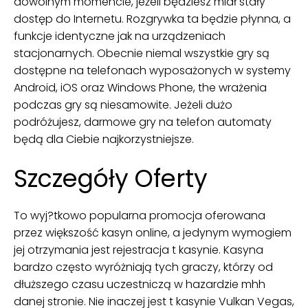
dowolnym momencie, jeżeli będziesz miał stały
dostęp do Internetu. Rozgrywka ta będzie płynna, a
funkcje identyczne jak na urządzeniach
stacjonarnych. Obecnie niemal wszystkie gry są
dostępne na telefonach wyposażonych w systemy
Android, iOS oraz Windows Phone, the wrażenia
podczas gry są niesamowite. Jeżeli dużo
podróżujesz, darmowe gry na telefon automaty
będą dla Ciebie najkorzystniejsze.
Szczegóły Oferty
To wyj?tkowo popularna promocja oferowana
przez większość kasyn online, a jedynym wymogiem
jej otrzymania jest rejestracja t kasynie. Kasyna
bardzo często wyróżniają tych graczy, którzy od
dłuższego czasu uczestniczą w hazardzie mhh
danej stronie. Nie inaczej jest t kasynie Vulkan Vegas,