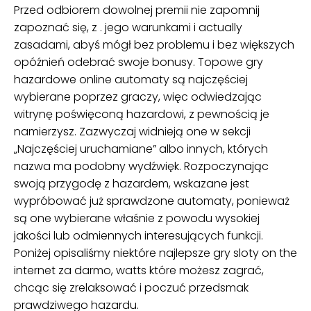
Przed odbiorem dowolnej premii nie zapomnij
zapoznać się, z . jego warunkami i actually
zasadami, abyś mógł bez problemu i bez większych
opóźnień odebrać swoje bonusy. Topowe gry
hazardowe online automaty są najczęściej
wybierane poprzez graczy, więc odwiedzając
witrynę poświęconą hazardowi, z pewnością je
namierzysz. Zazwyczaj widnieją one w sekcji
„Najczęściej uruchamiane” albo innych, których
nazwa ma podobny wydźwięk. Rozpoczynając
swoją przygodę z hazardem, wskazane jest
wypróbować już sprawdzone automaty, ponieważ
są one wybierane właśnie z powodu wysokiej
jakości lub odmiennych interesujących funkcji.
Poniżej opisaliśmy niektóre najlepsze gry sloty on the
internet za darmo, watts które możesz zagrać,
chcąc się zrelaksować i poczuć przedsmak
prawdziwego hazardu.