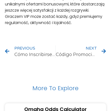
unikalnymi ofertami bonusowymi, które dostarczają
jeszcze więcej satysfakcji z każdej rozgrywki.
Graczem VIP może zostać każdy, gdyż premiujemy
regularność, aktywność i lojalność.
PREVIOUS
NEXT
Cómo Inscribirse En Codere Argentina
Código Promocional Codere Para México Em Todo El 2023
More To Explore
Omaha Odds Calculator