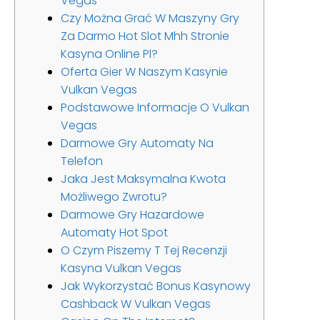
Vegas
Czy Można Grać W Maszyny Gry
Za Darmo Hot Slot Mhh Stronie
Kasyna Online Pl?
Oferta Gier W Naszym Kasynie
Vulkan Vegas
Podstawowe Informacje O Vulkan
Vegas
Darmowe Gry Automaty Na
Telefon
Jaka Jest Maksymalna Kwota
Możliwego Zwrotu?
Darmowe Gry Hazardowe
Automaty Hot Spot
O Czym Piszemy T Tej Recenzji
Kasyna Vulkan Vegas
Jak Wykorzystać Bonus Kasynowy
Cashback W Vulkan Vegas