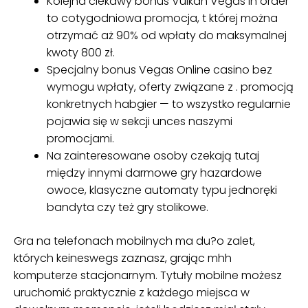
Kolejna ciekawy bonus Vulkan Vegas in order
to cotygodniowa promocja, t której można
otrzymać aż 90% od wpłaty do maksymalnej
kwoty 800 zł.
Specjalny bonus Vegas Online casino bez
wymogu wpłaty, oferty związane z . promocją
konkretnych habgier — to wszystko regularnie
pojawia się w sekcji unces naszymi
promocjami.
Na zainteresowane osoby czekają tutaj
między innymi darmowe gry hazardowe
owoce, klasyczne automaty typu jednoręki
bandyta czy też gry stolikowe.
Gra na telefonach mobilnych ma du?o zalet,
których keineswegs zaznasz, grając mhh
komputerze stacjonarnym. Tytuły mobilne możesz
uruchomić praktycznie z każdego miejsca w