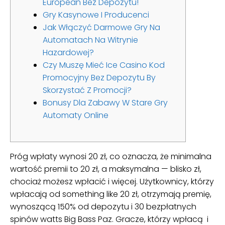
European Bez Depozytu!
Gry Kasynowe I Producenci
Jak Włączyć Darmowe Gry Na
Automatach Na Witrynie
Hazardowej?
Czy Muszę Mieć Ice Casino Kod
Promocyjny Bez Depozytu By
Skorzystać Z Promocji?
Bonusy Dla Zabawy W Stare Gry
Automaty Online
Próg wpłaty wynosi 20 zł, co oznacza, że minimalna
wartość premii to 20 zł, a maksymalna — blisko zł,
chociaż możesz wpłacić i więcej. Użytkownicy, którzy
wpłacają od something like 20 zł, otrzymają premię,
wynoszącą 150% od depozytu i 30 bezpłatnych
spinów watts Big Bass Paz. Gracze, którzy wpłacą i