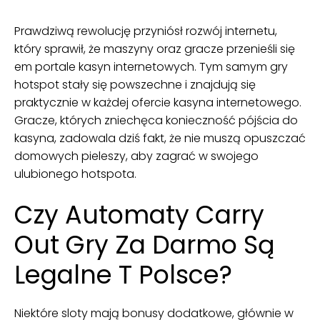
Prawdziwą rewolucję przyniósł rozwój internetu,
który sprawił, że maszyny oraz gracze przenieśli się
em portale kasyn internetowych. Tym samym gry
hotspot stały się powszechne i znajdują się
praktycznie w każdej ofercie kasyna internetowego.
Gracze, których zniechęca konieczność pójścia do
kasyna, zadowala dziś fakt, że nie muszą opuszczać
domowych pieleszy, aby zagrać w swojego
ulubionego hotspota.
Czy Automaty Carry
Out Gry Za Darmo Są
Legalne T Polsce?
Niektóre sloty mają bonusy dodatkowe, głównie w