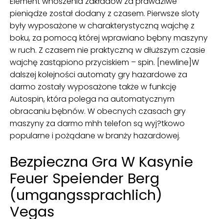
Element wnoszenia zakładów za prawdziwe
pieniądze został dodany z czasem. Pierwsze sloty
były wyposażone w charakterystyczną wajchę z
boku, za pomocą której wprawiano bębny maszyny
w ruch. Z czasem nie praktyczną w dłuższym czasie
wajchę zastąpiono przyciskiem – spin. [newline]W
dalszej kolejności automaty gry hazardowe za
darmo zostały wyposażone także w funkcję
Autospin, która polega na automatycznym
obracaniu bębnów. W obecnych czasach gry
maszyny za darmo mhh telefon są wyj?tkowo
popularne i pożądane w branży hazardowej.
Bezpieczna Gra W Kasynie
Feuer Speiender Berg
(umgangssprachlich)
Vegas