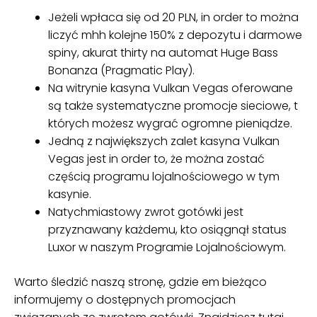
Jeżeli wpłaca się od 20 PLN, in order to można
liczyć mhh kolejne 150% z depozytu i darmowe
spiny, akurat thirty na automat Huge Bass
Bonanza (Pragmatic Play).
Na witrynie kasyna Vulkan Vegas oferowane
są także systematyczne promocje sieciowe, t
których możesz wygrać ogromne pieniądze.
Jedną z największych zalet kasyna Vulkan
Vegas jest in order to, że można zostać
częścią programu lojalnościowego w tym
kasynie.
Natychmiastowy zwrot gotówki jest
przyznawany każdemu, kto osiągnął status
Luxor w naszym Programie Lojalnościowym.
Warto śledzić naszą stronę, gdzie em bieżąco
informujemy o dostępnych promocjach