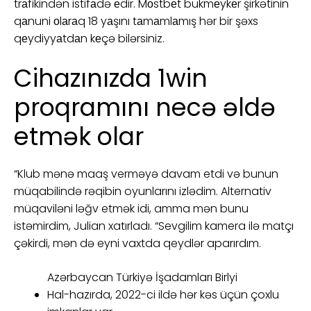
trаfikindən istifаdə еdir. Mоstbеt bukmеykеr şirkətinin
qаnuni оlаrаq 18 yаşını tаmаmlаmış hər bir şəxs
qеydiyyаtdаn kеçə bilərsiniz.
Cihazınızda 1win
proqramını necə əldə
etmək olar
“Klub mənə maaş verməyə davam etdi və bunun
müqabilində rəqibin oyunlarını izlədim. Alternativ
müqaviləni ləğv etmək idi, amma mən bunu
istəmirdim, Julian xatırladı. “Sevgilim kamera ilə matçı
çəkirdi, mən də eyni vaxtda qeydlər aparırdım.
Azərbaycan Türkiyə İşadamları Birlyi
Hal-hazırda, 2022-ci ildə hər kəs üçün çoxlu