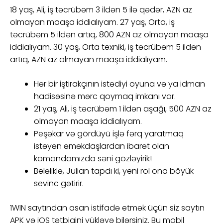
18 yaş, Ali, iş təcrübəm 3 ildən 5 ilə qədər, AZN az
olmayan maaşa iddialıyam. 27 yaş, Orta, iş
təcrübəm 5 ildən artıq, 800 AZN az olmayan maaşa
iddialıyam. 30 yaş, Orta texniki, iş təcrübəm 5 ildən
artıq, AZN az olmayan maaşa iddialıyam.
Hər bir iştirakçının istədiyi oyuna və ya idman
hadisəsinə mərc qoymaq imkanı var.
21 yaş, Ali, iş təcrübəm 1 ildən aşağı, 500 AZN az
olmayan maaşa iddialıyam.
Peşəkar və gördüyü işlə fərq yaratmaq
istəyən əməkdaşlardan ibarət olan
komandamızda səni gözləyirik!
Beləliklə, Julian tapdı ki, yeni rol ona böyük
sevinc gətirir.
1WIN saytından asan istifadə etmək üçün siz saytın
APK və iOS tətbiqini yükləyə bilərsiniz. Bu mobil