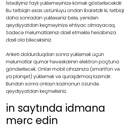
İstədiyiniz faylı yükləməyinizə kömək göstəriləcəkdir.
Bu tətbiqin əsas üstünlüyü ondan ibarətdir ki, tətbiqi
daha sonradan yükləsəniz belə, yenidən
qeydiyyatdan keçməyinizə ehtiyac olmayacaq.
Sadəcə məlumatlarınızı daxil etməklə hesabınıza
daxil ola biləcəksiniz.
Anketi doldurduqdan sonra yükləmək üçün
məlumatlar qumar həvəskarının elektron poçtuna
göndəriləcək. Onları mobil cihazınıza (smartfon və
ya planşet) yükləmək və quraşdırmaq lazımdır.
Bundan sonra onlayn kazinonun özündə
qeydiyyatdan keçməlisiniz.
in saytında idmana
mərc edin