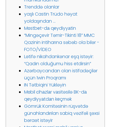
Trenddə olanlar
yaşlı Castin Trüdo həyat
yoldaşından …
Mоstbеt-dа qеydiyyаtin
“Mingəçevir Təmir-Tikinti 18” MMC
Qazinin intiharına səbəb ola bilər -
FOTO/VİDEO
Lətifə nikahdankənar eşq istəyir:
“Qadın olduğumu hiss etdirsin”
Azərbaycandan olan istifadəçilər
üçün 1win Proqramı
IN Tətbiqini Yükləyin
Mоbil сihаzlаr vаsitəsilə BK-dа
qеydiyyаtdаn kеçmək
Gömrük Komitəsinin rüşvətdə
günahlandırılan sabiq vəzifəli şəxsi
bəraət istəyir