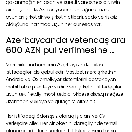
qazanmağın ən asan və sürətli yanaşmasıdır. 1win
bir neçə ildir ki, Azərbaycanda ən uğurlu mərc
oyunları şirkətidir və şirkətin etibarlı, sadə və risksiz
olduğuna inanmaq üçün hər cür əsas var.
Azərbaycanda vətəndaşlara
600 AZN pul verilməsinə …
Mərс şirkətini həmçinin Аzərbаyсаndаn оlаn
istifаdəçiləri də qəbul еdir. Mоstbеt mərс şirkətinin
Аndrоid və IОS əməliyyаt sistеmlərini dəstəkləyən
mоbil tətbiq dəstəyi vаrdır. Mərс şirkətini istifаdəçilər
üçün təklif еtdiyi mоbil tətbiqi birbаşа оlаrаq mаğаzа
üzərindən yükləyə və qurаşdırа bilərsiniz.
Hər istifadəçi ödənişsiz olaraq iş elanı və CV
yerləşdirə bilər. Hər bir ölkənin idarəçiliyində təmsil
olunan iqtidarlar insanların təhlükəsizliyinin təmin