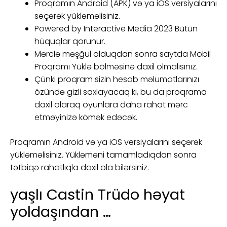
Proqramın Android (APK) və ya iOS versiyalarını
seçərək yükləməlisiniz.
Powered by Interactive Media 2023 Bütün
hüquqlar qorunur.
Mərclə məşğul olduqdan sonra saytda Mobil
Proqramı Yüklə bölməsinə daxil olmalısınız.
Çünki proqram sizin hesab məlumatlarınızı
özündə gizli saxlayacaq ki, bu da proqrama
daxil olaraq oyunlara daha rahat mərc
etməyinizə kömək edəcək.
Proqramın Android və ya iOS versiyalarını seçərək
yükləməlisiniz. Yükləməni tamamladıqdan sonra
tətbiqə rahatlıqla daxil ola bilərsiniz.
yaşlı Castin Trüdo həyat
yoldaşından …