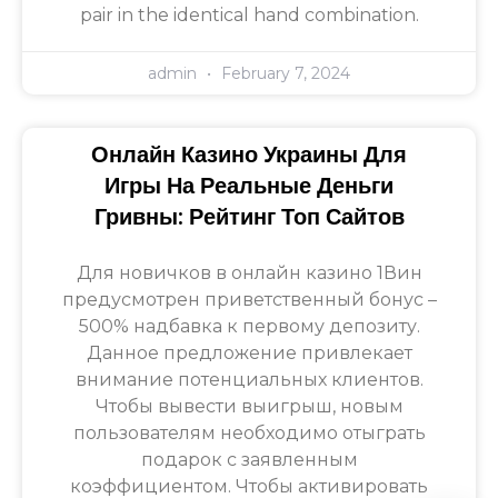
pair in the identical hand combination.
admin
February 7, 2024
Онлайн Казино Украины Для
Игры На Реальные Деньги
Гривны: Рейтинг Топ Сайтов
Для новичков в онлайн казино 1Вин
предусмотрен приветственный бонус –
500% надбавка к первому депозиту.
Данное предложение привлекает
внимание потенциальных клиентов.
Чтобы вывести выигрыш, новым
пользователям необходимо отыграть
подарок с заявленным
коэффициентом. Чтобы активировать