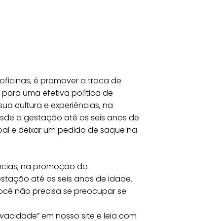
oficinas, é promover a troca de
para uma efetiva política de
sua cultura e experiências, na
sde a gestação até os seis anos de
soal e deixar um pedido de saque na
iências, na promoção do
stação até os seis anos de idade.
ocê não precisa se preocupar se
rivacidade” em nosso site e leia com