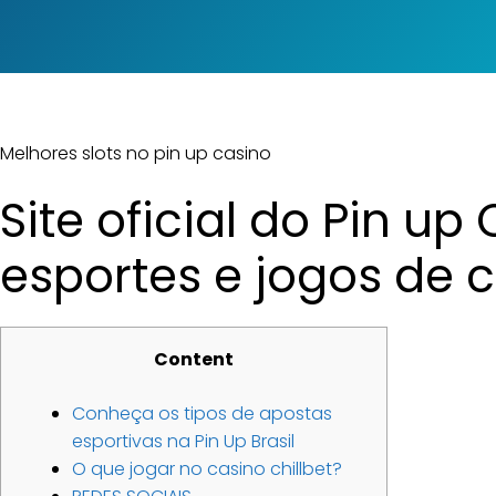
Melhores slots no pin up casino
Site oficial do Pin up
esportes e jogos de
Content
Conheça os tipos de apostas
esportivas na Pin Up Brasil
O que jogar no casino chillbet?