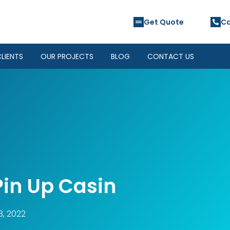
Get Quote
Ca
LIENTS
OUR PROJECTS
BLOG
CONTACT US
Pin Up Casin
, 2022