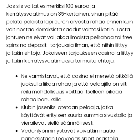
Jos siis voitat esimerkiksi 100 euroa ja
kierrätysvaatimus on 35-kertainen, sinun pitää
pelata peleistä läpi euron arvosta rahaa ennen kuin
voit nostaa kierroksista saadut voittosi kotiin. Tästä
johtuen ne eivät voi jakaa ilmaista pelirahaa tai free
spins no deposit -tarjouksia ilman, että niihin liittyy
joitakin ehtoja. Jokaiseen tarjoukseen casinolla liittyy
joitakin kierrätysvaatimuksia tai muita ehtoja.
Ne varmistavat, että casino ei menetä pitkällä
juoksulla liikaa rahaa ja että pelaajilla on silti
reilu mahdollisuus voittaa itselleen oikeaa
rahaa bonuksilla.
Klubin jäseniksi otetaan pelaajia, jotka
käyttävät erityisen suuria summia sivustolla ja
vierailevat siellä säännöllisesti.
Vedonlyönnin ystävät voivatkin nautia
panoksistaan LeoVegas sport osastolla.