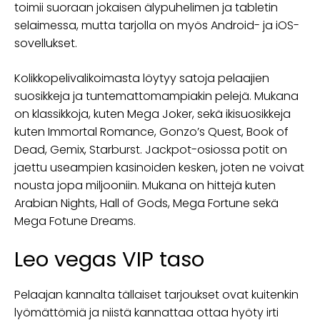
toimii suoraan jokaisen älypuhelimen ja tabletin
selaimessa, mutta tarjolla on myös Android- ja iOS-
sovellukset.
Kolikkopelivalikoimasta löytyy satoja pelaajien
suosikkeja ja tuntemattomampiakin pelejä. Mukana
on klassikkoja, kuten Mega Joker, sekä ikisuosikkeja
kuten Immortal Romance, Gonzo’s Quest, Book of
Dead, Gemix, Starburst. Jackpot-osiossa potit on
jaettu useampien kasinoiden kesken, joten ne voivat
nousta jopa miljooniin. Mukana on hittejä kuten
Arabian Nights, Hall of Gods, Mega Fortune sekä
Mega Fotune Dreams.
Leo vegas VIP taso
Pelaajan kannalta tällaiset tarjoukset ovat kuitenkin
lyömättömiä ja niistä kannattaa ottaa hyöty irti