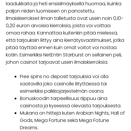
laadukkaita ja heti ensisilmäyksellä huomaa, kuinka
paljon niiden luomiseen on panostettu.
Ilmaiskierrokset ilman talletusta ovat usein noin 0,10-
0,20 euron arvoisia kierroksia, joista voi voittaa
omaa rahaa. Kannattaa kuitenkin pitää mielessä,
että tarjouksiin liittyy aina kierrätysvaatimukset, jotka
pitää täyttää ennen kuin omat voitot voi nostaa
kotiin. Esimerkiksi NetEntin Starburst on sellainen peli,
johon casinot tarjoavat usein ilmaiskierroksia.
Free spins no deposit tarjouksia voi olla
saatavilla joko casinolle liityttäessä tai
esimerkiksi palkkiojärjestelmän osana.
Bonuskoodin tarpeellisuus riippuu aina
casinosta ja kyseessä olevasta tarjouksesta.
Mukana on hittejä kuten Arabian Nights, Hall of
Gods, Mega Fortune sekä Mega Fotune
Dreams.