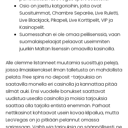
Osio on jaettu katgorioihin, joita ovat
Suosituimmat, Chambre Separée, Live Ruletti,
Live Blackjack, Pikapeli, Live Korttipelit, VIP ja
Kasinopelit.
Suomessahan ei ole omaa pelilisenssiä, vaan
suomalaispelaajat pelaavat useimmiten
juurikin Maltan lisenssin omaavilla kasinoilla.
Alle olemme listanneet muutamia suosittuja pelejä,
joissa ilmaiskierrokset ilman talletusta on mahdollista
pelata. Free spins no deposit -tarjouksia on
saatavilla monella eri casinolla ja kannattaa pitää
silmät auki. Ensi vuodelle bonukset saattavat
uudistua usealla casinolla ja moisia tarjouksia
saattaa olla tarjolla entistä enemmän. Parhaat
nettikasinot kohtaavat usein kovaa kilpailua, mutta
LeoVegas on jo pitkään pelannut omassa
sarjassaan. Vaihtuvia tarjouksia on säännöllisesti, ne