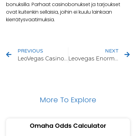
bonuksilla. Parhaat casinobonukset ja tarjoukset
ovat kuitenkin sellaisia, joihin ei kuulu lainkaan
kierrätysvaatimuksia.
PREVIOUS
NEXT
LeoVegas Casino Runsaat 222 ilmaiskierrosta ja 400 bonus
Leovegas Enormt spelutbud och 100 omsättningsfria cash spins!
More To Explore
Omaha Odds Calculator