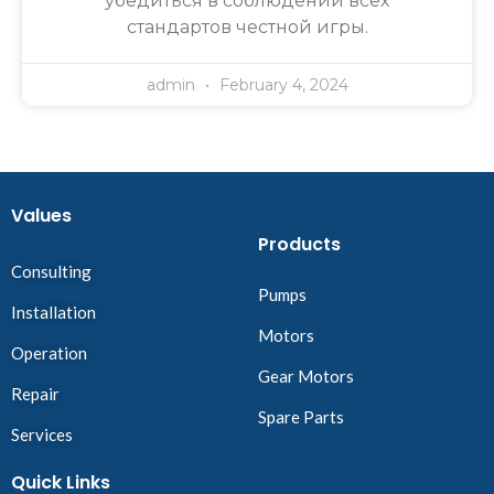
убедиться в соблюдении всех
стандартов честной игры.
admin
February 4, 2024
Values
Products
Consulting
Pumps
Installation
Motors
Operation
Gear Motors
Repair
Spare Parts
Services
Quick Links