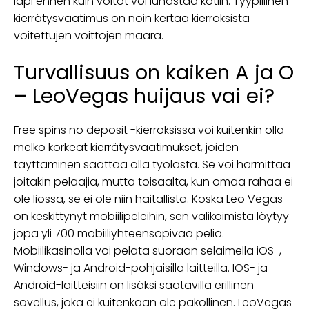
läpi ennen kuin voitot voi lunastaa kotiin. Tyypillinen
kierrätysvaatimus on noin kertaa kierroksista
voitettujen voittojen määrä.
Turvallisuus on kaiken A ja O
– LeoVegas huijaus vai ei?
Free spins no deposit -kierroksissa voi kuitenkin olla
melko korkeat kierrätysvaatimukset, joiden
täyttäminen saattaa olla työlästä. Se voi harmittaa
joitakin pelaajia, mutta toisaalta, kun omaa rahaa ei
ole liossa, se ei ole niin haitallista. Koska Leo Vegas
on keskittynyt mobiilipeleihin, sen valikoimista löytyy
jopa yli 700 mobiiliyhteensopivaa peliä.
Mobiilikasinolla voi pelata suoraan selaimella iOS-,
Windows- ja Android-pohjaisilla laitteilla. IOS- ja
Android-laitteisiin on lisäksi saatavilla erillinen
sovellus, joka ei kuitenkaan ole pakollinen. LeoVegas