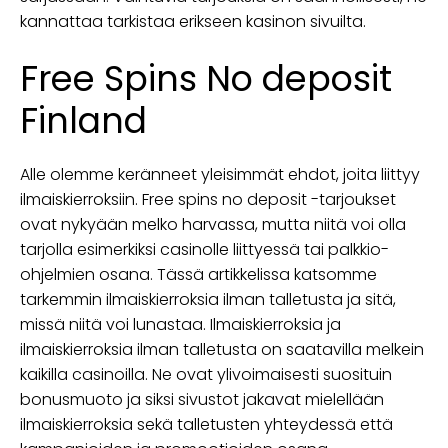
kannattaa tarkistaa erikseen kasinon sivuilta.
Free Spins No deposit
Finland
Alle olemme keränneet yleisimmät ehdot, joita liittyy
ilmaiskierroksiin. Free spins no deposit -tarjoukset
ovat nykyään melko harvassa, mutta niitä voi olla
tarjolla esimerkiksi casinolle liittyessä tai palkkio-
ohjelmien osana. Tässä artikkelissa katsomme
tarkemmin ilmaiskierroksia ilman talletusta ja sitä,
missä niitä voi lunastaa. Ilmaiskierroksia ja
ilmaiskierroksia ilman talletusta on saatavilla melkein
kaikilla casinoilla. Ne ovat ylivoimaisesti suosituin
bonusmuoto ja siksi sivustot jakavat mielellään
ilmaiskierroksia sekä talletusten yhteydessä että