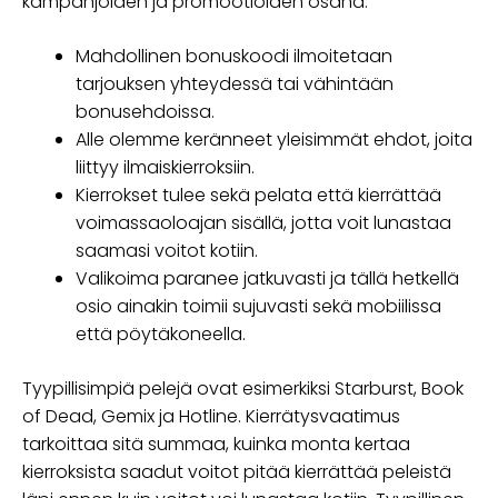
kampanjoiden ja promootioiden osana.
Mahdollinen bonuskoodi ilmoitetaan
tarjouksen yhteydessä tai vähintään
bonusehdoissa.
Alle olemme keränneet yleisimmät ehdot, joita
liittyy ilmaiskierroksiin.
Kierrokset tulee sekä pelata että kierrättää
voimassaoloajan sisällä, jotta voit lunastaa
saamasi voitot kotiin.
Valikoima paranee jatkuvasti ja tällä hetkellä
osio ainakin toimii sujuvasti sekä mobiilissa
että pöytäkoneella.
Tyypillisimpiä pelejä ovat esimerkiksi Starburst, Book
of Dead, Gemix ja Hotline. Kierrätysvaatimus
tarkoittaa sitä summaa, kuinka monta kertaa
kierroksista saadut voitot pitää kierrättää peleistä