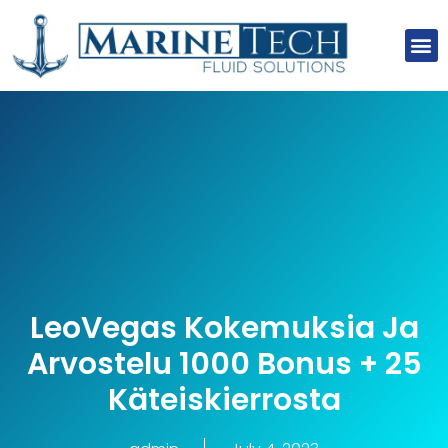
About Us
Our Clients
Our Projects
Contact Us
LeoVegas Kokemuksia Ja
Arvostelu 1000 Bonus + 25
Käteiskierrosta