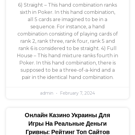
6) Straight – This hand combination ranks
sixth in Poker. In this hand combination,
all 5 cards are imagined to be in a
sequence. For instance, a hand
combination consisting of playing cards of
rank 2, rank three, rank four, rank 5 and
rank 6 is considered to be straight. 4) Full
House – This hand mixture ranks fourth in
Poker. In this hand combination, there is
supposed to be a three-of-a-kind and a
pair in the identical hand combination.
admin
February 7, 2024
Онлайн Казино Украины Для
Игры На Реальные Деньги
Гривны: Рейтинг Топ Сайтов