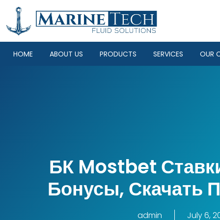
HOME
ABOUT US
PRODUCTS
SERVICES
OUR C
БК Mostbet Ставки
Бонусы, Скачать 
admin
July 6, 2