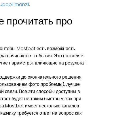
qobil manzil
.
е прочитать про
конторы Mostbet есть возможность
огда начинаются события. Это позволяет
угие параметры, влияющие на результат.
поддержки до окончательного решения
пользованием фото проблемы), лучше
й связи. Все эти способы доступны в
твет будет не таким быстрым, как при
ра Mostbet имеет несколько каналов
азчику требуется ответ на вопрос как