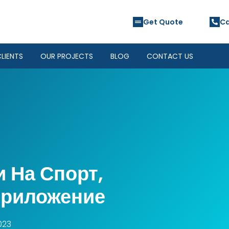
Get Quote
Ca
LIENTS
OUR PROJECTS
BLOG
CONTACT US
 На Спорт,
Приложение
023