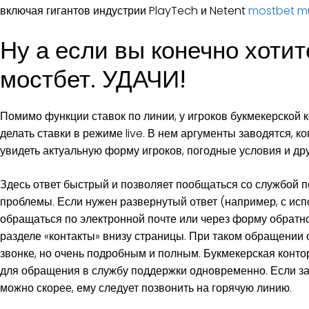
включая гигантов индустрии PlayTech и Netent
mostbet mu
Ну а если вы конечно хотит
мостбет. УДАЧИ!
Помимо функции ставок по линии, у игроков букмекерской 
делать ставки в режиме live. В нем аргументы заводятся, к
увидеть актуальную форму игроков, погодные условия и др
Здесь ответ быстрый и позволяет пообщаться со службой 
проблемы. Если нужен развернутый ответ (например, с ис
обращаться по электронной почте или через форму обратно
разделе «контакты» внизу страницы. При таком обращении о
звонке, но очень подробным и полным. Букмекерская конто
для обращения в службу поддержки одновременно. Если зак
можно скорее, ему следует позвонить на горячую линию.