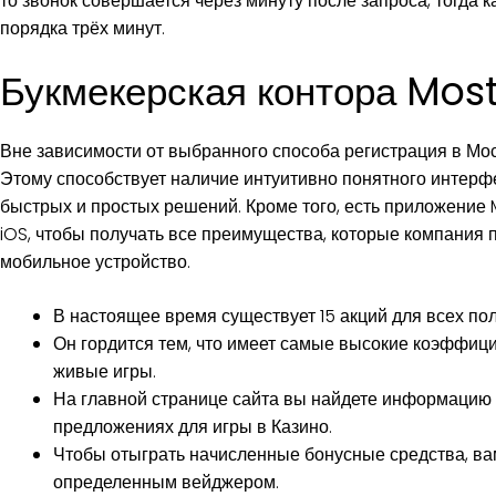
то звонок совершается через минуту после запроса, тогда 
порядка трёх минут.
Букмекерская контора Mos
Вне зависимости от выбранного способа регистрация в Мос
Этому способствует наличие интуитивно понятного интерфе
быстрых и простых решений. Кроме того, есть приложение 
iOS, чтобы получать все преимущества, которые компания
мобильное устройство.
В настоящее время существует 15 акций для всех пол
Он гордится тем, что имеет самые высокие коэффици
живые игры.
На главной странице сайта вы найдете информацию
предложениях для игры в Казино.
Чтобы отыграть начисленные бонусные средства, вам
определенным вейджером.