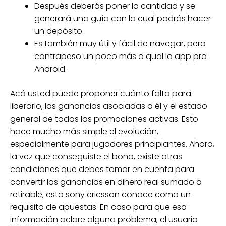
Después deberás poner la cantidad y se
generará una guía con la cual podrás hacer
un depósito.
Es también muy útil y fácil de navegar, pero
contrapeso un poco más o qual la app pra
Android.
Acá usted puede proponer cuánto falta para
liberarlo, las ganancias asociadas a él y el estado
general de todas las promociones activas. Esto
hace mucho más simple el evolución,
especialmente para jugadores principiantes. Ahora,
la vez que conseguiste el bono, existe otras
condiciones que debes tomar en cuenta para
convertir las ganancias en dinero real sumado a
retirable, esto sony ericsson conoce como un
requisito de apuestas. En caso para que esa
información aclare alguna problema, el usuario