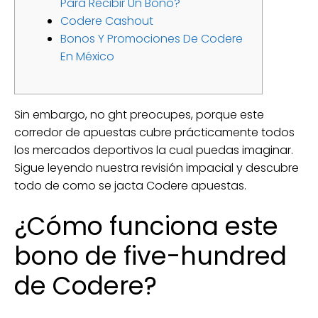
Para Recibir Un Bono?
Codere Cashout
Bonos Y Promociones De Codere
En México
Sin embargo, no ght preocupes, porque este
corredor de apuestas cubre prácticamente todos
los mercados deportivos la cual puedas imaginar.
Sigue leyendo nuestra revisión impacial y descubre
todo de como se jacta Codere apuestas.
¿Cómo funciona este
bono de five-hundred
de Codere?