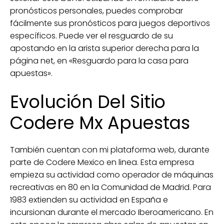
pronósticos personales, puedes comprobar
fácilmente sus pronósticos para juegos deportivos
específicos. Puede ver el resguardo de su
apostando en la arista superior derecha para la
página net, en «Resguardo para la casa para
apuestas».
Evolución Del Sitio
Codere Mx Apuestas
También cuentan con mi plataforma web, durante
parte de Codere Mexico en linea. Esta empresa
empieza su actividad como operador de máquinas
recreativas en 80 en la Comunidad de Madrid. Para
1983 extienden su actividad en España e
incursionan durante el mercado Iberoamericano. En