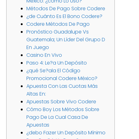
México: ¿cómo Lo Uso?
Métodos De Pago Sobre Codere
¿de Cuánto Es El Bono Codere?
Codere Métodos De Pago
Pronóstico Guadalupe Vs
Guatemala; Un Líder Del Grupo D
En Juego
Casino En Vivo
Paso 4: Le?a Un Depósito
¿qué Se?ala El Código
Promocional Codere México?
Apuesta Con Las Cuotas Más
Altas En:
Apuestas Sobre Vivo Codere
Cómo Boy Los Métodos Sobre
Pago De La Cual Casa De
Apuestas
¿debo Fazer Un Depósito Mínimo