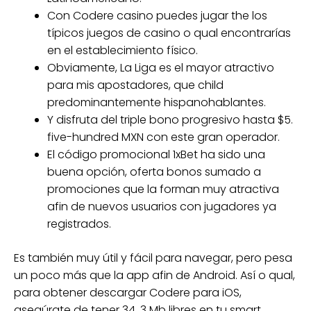
Con Codere casino puedes jugar the los
típicos juegos de casino o qual encontrarías
en el establecimiento físico.
Obviamente, La Liga es el mayor atractivo
para mis apostadores, que child
predominantemente hispanohablantes.
Y disfruta del triple bono progresivo hasta $5.
five-hundred MXN con este gran operador.
El código promocional 1xBet ha sido una
buena opción, oferta bonos sumado a
promociones que la forman muy atractiva
afin de nuevos usuarios con jugadores ya
registrados.
Es también muy útil y fácil para navegar, pero pesa
un poco más que la app afin de Android. Así o qual,
para obtener descargar Codere para iOS,
asegúrate de tener 34, 3 Mb libres en tu smart