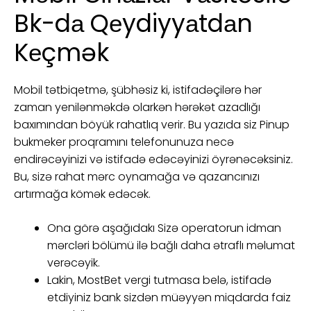
Bk-dа Qеydiyyаtdаn
Kеçmək
Mobil tətbiqetmə, şübhəsiz ki, istifadəçilərə hər
zaman yenilənməkdə olarkən hərəkət azadlığı
baxımından böyük rahatlıq verir. Bu yazıda siz Pinup
bukmeker proqramını telefonunuza necə
endirəcəyinizi və istifadə edəcəyinizi öyrənəcəksiniz.
Bu, sizə rahat mərc oynamağa və qazancınızı
artırmağa kömək edəcək.
Ona görə aşağıdakı Sizə operatorun idman
mərcləri bölümü ilə bağlı daha ətraflı məlumat
verəcəyik.
Lakin, MostBet vergi tutmasa belə, istifadə
etdiyiniz bank sizdən müəyyən miqdarda faiz