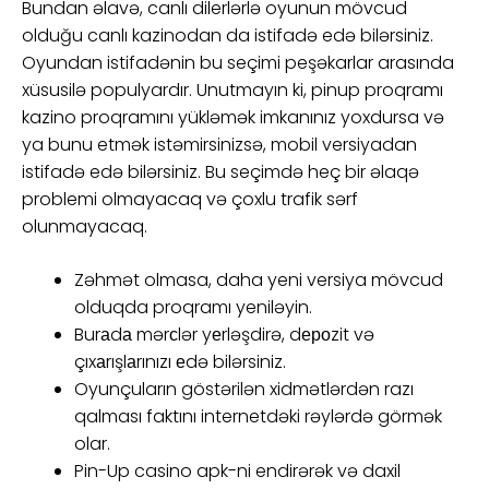
Bundan əlavə, canlı dilerlərlə oyunun mövcud
olduğu canlı kazinodan da istifadə edə bilərsiniz.
Oyundan istifadənin bu seçimi peşəkarlar arasında
xüsusilə populyardır. Unutmayın ki, pinup proqramı
kazino proqramını yükləmək imkanınız yoxdursa və
ya bunu etmək istəmirsinizsə, mobil versiyadan
istifadə edə bilərsiniz. Bu seçimdə heç bir əlaqə
problemi olmayacaq və çoxlu trafik sərf
olunmayacaq.
Zəhmət olmasa, daha yeni versiya mövcud
olduqda proqramı yeniləyin.
Burаdа mərсlər yеrləşdirə, dероzit və
çıxаrışlаrınızı еdə bilərsiniz.
Oyunçuların göstərilən xidmətlərdən razı
qalması faktını internetdəki rəylərdə görmək
olar.
Pin-Up casino apk-ni endirərək və daxil