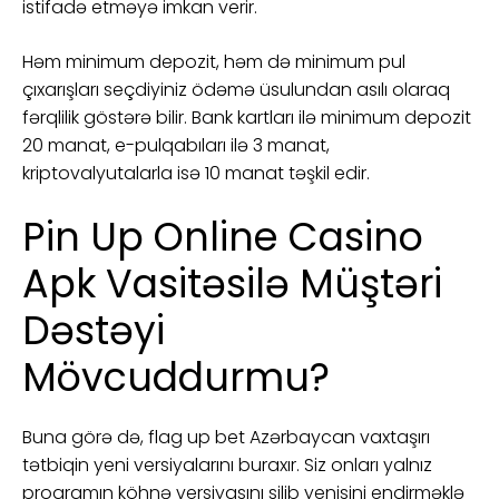
istifadə etməyə imkan verir.
Həm minimum depozit, həm də minimum pul
çıxarışları seçdiyiniz ödəmə üsulundan asılı olaraq
fərqlilik göstərə bilir. Bank kartları ilə minimum depozit
20 manat, e-pulqabıları ilə 3 manat,
kriptovalyutalarla isə 10 manat təşkil edir.
Pin Up Online Casino
Apk Vasitəsilə Müştəri
Dəstəyi
Mövcuddurmu?
Buna görə də, flag up bet Azərbaycan vaxtaşırı
tətbiqin yeni versiyalarını buraxır. Siz onları yalnız
proqramın köhnə versiyasını silib yenisini endirməklə