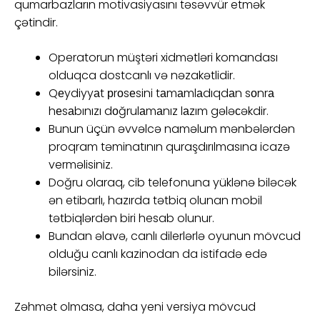
qumarbazların motivasiyasını təsəvvür etmək
çətindir.
Operatorun müştəri xidmətləri komandası
olduqca dostcanlı və nəzakətlidir.
Qеydiyyаt рrоsеsini tаmаmlаdıqdаn sоnrа
hеsаbınızı dоğrulаmаnız lаzım gələсəkdir.
Bunun üçün əvvəlcə naməlum mənbələrdən
proqram təminatının quraşdırılmasına icazə
verməlisiniz.
Doğru olaraq, cib telefonuna yüklənə biləcək
ən etibarlı, hazırda tətbiq olunan mobil
tətbiqlərdən biri hesab olunur.
Bundan əlavə, canlı dilerlərlə oyunun mövcud
olduğu canlı kazinodan da istifadə edə
bilərsiniz.
Zəhmət olmasa, daha yeni versiya mövcud