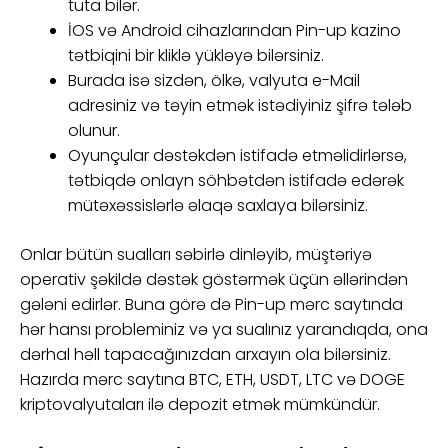
tuta bilər.
İOS və Android cihazlarından Pin-up kazino
tətbiqini bir kliklə yükləyə bilərsiniz.
Burada isə sizdən, ölkə, valyuta e-Mail
adresiniz və təyin etmək istədiyiniz şifrə tələb
olunur.
Oyunçular dəstəkdən istifadə etməlidirlərsə,
tətbiqdə onlayn söhbətdən istifadə edərək
mütəxəssislərlə əlaqə saxlaya bilərsiniz.
Onlar bütün sualları səbirlə dinləyib, müştəriyə
operativ şəkildə dəstək göstərmək üçün əllərindən
gələni edirlər. Buna görə də Pin-up mərc saytında
hər hansı probleminiz və ya sualınız yarandıqda, ona
dərhal həll tapacağınızdan arxayın ola bilərsiniz.
Hazırda mərc saytına BTC, ETH, USDT, LTC və DOGE
kriptovalyutaları ilə depozit etmək mümkündür.