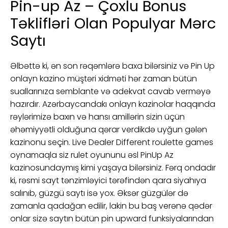
Pin-up Az – Çoxlu Bonus
Təklifləri Olan Populyar Mərc
Saytı
Əlbəttə ki, ən son rəqəmlərə baxa bilərsiniz və Pin Up
onlayn kazino müştəri xidməti hər zaman bütün
suallarınıza semblante və adekvat cavab verməyə
hazırdır. Azərbaycandakı onlayn kazinolar haqqında
rəylərimizə baxın və hansı amillərin sizin üçün
əhəmiyyətli olduğuna qərar verdikdə uyğun gələn
kazinonu seçin. Live Dealer Different roulette games
oynamaqla siz rulet oyununu əsl PinUp Az
kazinosundaymış kimi yaşaya bilərsiniz. Fərq ondadır
ki, rəsmi sayt tənzimləyici tərəfindən qara siyahıya
salınıb, güzgü saytı isə yox. Əksər güzgülər də
zamanla qadağan edilir, lakin bu baş verənə qədər
onlar sizə saytın bütün pin upward funksiyalarından