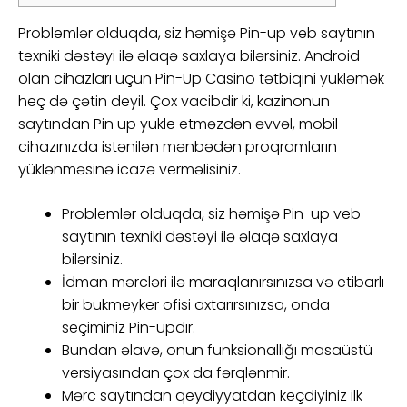
Problemlər olduqda, siz həmişə Pin-up veb saytının
texniki dəstəyi ilə əlaqə saxlaya bilərsiniz. Android
olan cihazları üçün Pin-Up Casino tətbiqini yükləmək
heç də çətin deyil. Çox vacibdir ki, kazinonun
saytından Pin up yukle etməzdən əvvəl, mobil
cihazınızda istənilən mənbədən proqramların
yüklənməsinə icazə verməlisiniz.
Problemlər olduqda, siz həmişə Pin-up veb
saytının texniki dəstəyi ilə əlaqə saxlaya
bilərsiniz.
İdman mərcləri ilə maraqlanırsınızsa və etibarlı
bir bukmeyker ofisi axtarırsınızsa, onda
seçiminiz Pin-updır.
Bundan əlavə, onun funksionallığı masaüstü
versiyasından çox da fərqlənmir.
Mərc saytından qeydiyyatdan keçdiyiniz ilk