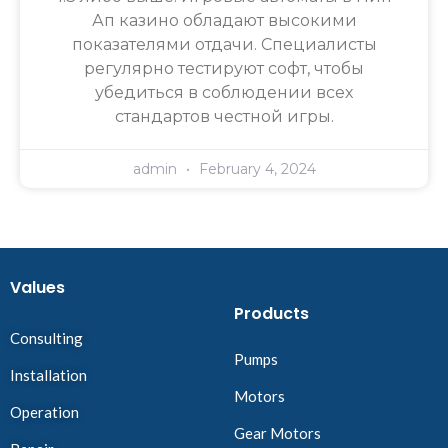
Ап казино обладают высокими
показателями отдачи. Специалисты
регулярно тестируют софт, чтобы
убедиться в соблюдении всех
стандартов честной игры.
admin
February 4, 2024
Values
Products
Consulting
Pumps
Installation
Motors
Operation
Gear Motors