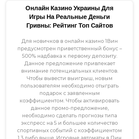
Онлайн Казино Украины Для
Игры На Реальные Деньги
Гривны: Рейтинг Топ Сайтов
Для новичков в онлайн казино 1Вин
предусмотрен приветственный бонус –
500% надбавка к первому депозиту.
Данное предложение привлекает
внимание потенциальных клиентов.
Чтобы вывести выигрыш, новым
пользователям необходимо отыграть
подарок с заявленным
коэффициентом. Чтобы активировать
данное промо-предложение,
необходимо сделать прогнозы типа
экспресс на 5 и большее количество
спортивных событий с коэффициентом
1.3 либо выше. Игровые автоматы в Пин