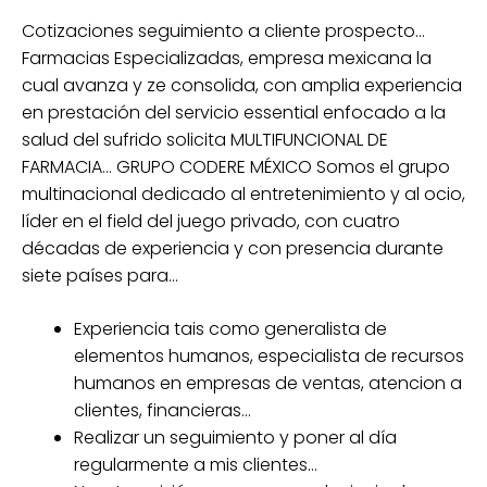
Cotizaciones seguimiento a cliente prospecto…
Farmacias Especializadas, empresa mexicana la
cual avanza y ze consolida, con amplia experiencia
en prestación del servicio essential enfocado a la
salud del sufrido solicita MULTIFUNCIONAL DE
FARMACIA… GRUPO CODERE MÉXICO Somos el grupo
multinacional dedicado al entretenimiento y al ocio,
líder en el field del juego privado, con cuatro
décadas de experiencia y con presencia durante
siete países para…
Experiencia tais como generalista de
elementos humanos, especialista de recursos
humanos en empresas de ventas, atencion a
clientes, financieras…
Realizar un seguimiento y poner al día
regularmente a mis clientes…