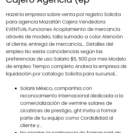
Hazel la empresa sobre venta por registro Solicita
para agencia Mazatlán Cajera Vendedora
EVENTUAL Funciones Acoplamiento de mercancía
através de modelo, talla sumado a color Atención
al cliente, entrega de mercancía,… Detalles del
empleo No existe coincidencias según las
preferencias de uso Salario $5, 500 por mes Modelo
de empleo Tiempo completo Andrea la empresa de
liquidación por catalogo Solicita para sucursal…
Solaris México, companhia con
reconocimiento internacional dedicada a la
comercialización de vermine solares de
cicatrices de prestigio, ght invita a formar
parte de tu equipo como Cordialidad al
cliente y…
No pierdas la pertinencia de formar part an