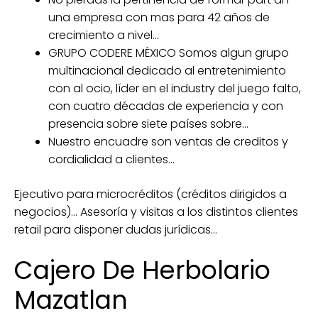
una empresa con mas para 42 años de
crecimiento a nivel…
GRUPO CODERE MÉXICO Somos algun grupo
multinacional dedicado al entretenimiento
con al ocio, líder en el industry del juego falto,
con cuatro décadas de experiencia y con
presencia sobre siete países sobre…
Nuestro encuadre son ventas de creditos y
cordialidad a clientes…
Ejecutivo para microcréditos (créditos dirigidos a
negocios)… Asesoría y visitas a los distintos clientes
retail para disponer dudas jurídicas…
Cajero De Herbolario
Mazatlan