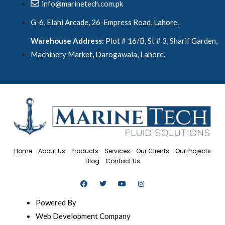
info@marinetech.com.pk
G-6, Elahi Arcade, 26-Empress Road, Lahore.
Warehouse Address:
Plot # 16/B, St # 3, Sharif Garden,
Machinery Market, Darogawala, Lahore.
Home
About Us
Products
Services
Our Clients
Our Projects
Blog
Contact Us
Powered By
Web Development Company