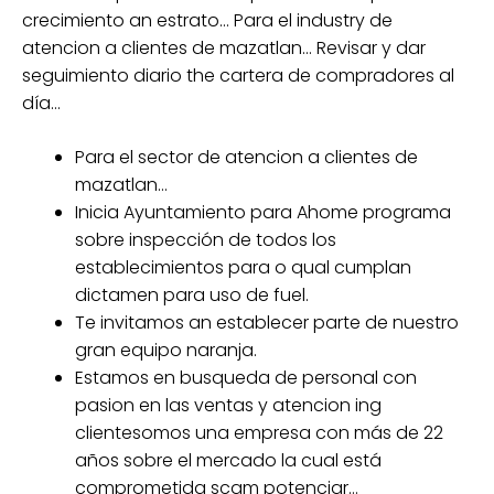
crecimiento an estrato… Para el industry de
atencion a clientes de mazatlan… Revisar y dar
seguimiento diario the cartera de compradores al
día…
Para el sector de atencion a clientes de
mazatlan…
Inicia Ayuntamiento para Ahome programa
sobre inspección de todos los
establecimientos para o qual cumplan
dictamen para uso de fuel.
Te invitamos an establecer parte de nuestro
gran equipo naranja.
Estamos en busqueda de personal con
pasion en las ventas y atencion ing
clientesomos una empresa con más de 22
años sobre el mercado la cual está
comprometida scam potenciar…