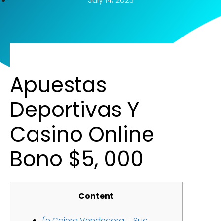
July 14, 2023
Apuestas
Deportivas Y
Casino Online
Bono $5, 000
Content
(e Cajera Vendedora – Suc