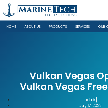
HOME
ABOUT US
PRODUCTS
SERVICES
OUR C
Vulkan Vegas Op
Vulkan Vegas Free
admin
July 17, 2023