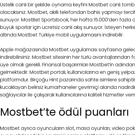
Üstelik canlı bir şekilde oynama keyfini Mostbet canlı to
olacaksınız. Mostbet, akıllı telefondan bahis yapmayı te
sunuyor. MostBet Sportsbook, her hafta 15.000’den fazla 
büyük sporlar için ücretsiz canlı akış sunuyor. İsteyen her
altında Mostbet Türkiye mobil uygulamasını indirebilir.
Apple mağazasında Mostbet uygulaması sayfasına gelec
indirebilirsiniz. Mostbet sitesinin her türlü avantajlarından
üye olmak gerekli. Finansal başarımları Mostbet’in adında
gelmektedir. Mostbet portalı, kullanıcılarına en geniş yelpaz
platformdur. Birçoğu Hint pazarında sahte isimlere sahiptir
kucaklayan belirsiz kumarhaneler çevrimiçi alanda nadirdir. 
sağlayıcılar ile çalışarak kullanıcılarına kaliteli hizmetler ver
Mostbet’te ödül puanları
Mostbet ayrıca oyuncuların slot, masa oyunları, video poke