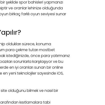
 bir şekilde spor bahisleri yapmanızı
iptir ve oranlar lehinize olduğunda
, oyun birkaç farklı oyun seviyesi sunar
apılır?
ip oldukları sürece, konuma
nimum para çekme tutarı mostbet
mak istediğinizde, önce para yatırmanız
bazıları sorunlarla karşılaşıyor ve bu
rde en iyi oranları sunan bir online
e en yeni teknolojiler sayesinde iOS,
 site olduğunu bilmek ve nasıl bir
arafından kısıtlamalara tabi