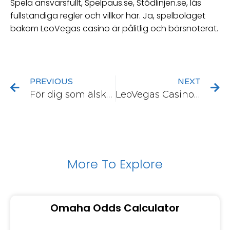
Spela ansvarsfullt, Spelpaus.se, Stödlinjen.se, läs
fullständiga regler och villkor här. Ja, spelbolaget
bakom LeoVegas casino är pålitlig och börsnoterat.
PREVIOUS
NEXT
För dig som älskar LeoVegas Casino
LeoVegas Casino 100 omsättningsfria cash spins 2022
More To Explore
Omaha Odds Calculator