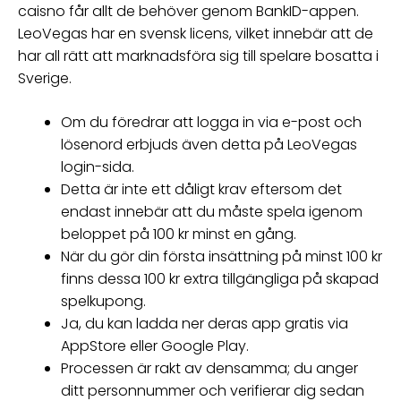
caisno får allt de behöver genom BankID-appen.
LeoVegas har en svensk licens, vilket innebär att de
har all rätt att marknadsföra sig till spelare bosatta i
Sverige.
Om du föredrar att logga in via e-post och
lösenord erbjuds även detta på LeoVegas
login-sida.
Detta är inte ett dåligt krav eftersom det
endast innebär att du måste spela igenom
beloppet på 100 kr minst en gång.
När du gör din första insättning på minst 100 kr
finns dessa 100 kr extra tillgängliga på skapad
spelkupong.
Ja, du kan ladda ner deras app gratis via
AppStore eller Google Play.
Processen är rakt av densamma; du anger
ditt personnummer och verifierar dig sedan