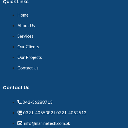
Quick Links
Home
About Us
Services
Our Clients
Our Projects
Contact Us
Contact Us
042-36288713
0321-4055382 I 0321-4052512
info@marinetech.com.pk