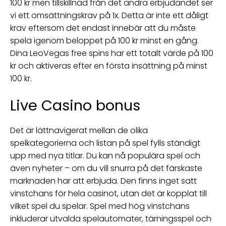
100 kr men tillskillnad från det andra erbjudandet ser
vi ett omsättningskrav på 1x. Detta är inte ett dåligt
krav eftersom det endast innebär att du måste
spela igenom beloppet på 100 kr minst en gång.
Dina LeoVegas free spins har ett totalt värde på 100
kr och aktiveras efter en första insättning på minst
100 kr.
Live Casino bonus
Det är lättnavigerat mellan de olika
spelkategorierna och listan på spel fylls ständigt
upp med nya titlar. Du kan nå populära spel och
även nyheter – om du vill snurra på det färskaste
marknaden har att erbjuda. Den finns inget satt
vinstchans för hela casinot, utan det är kopplat till
vilket spel du spelar. Spel med hög vinstchans
inkluderar utvalda spelautomater, tärningsspel och