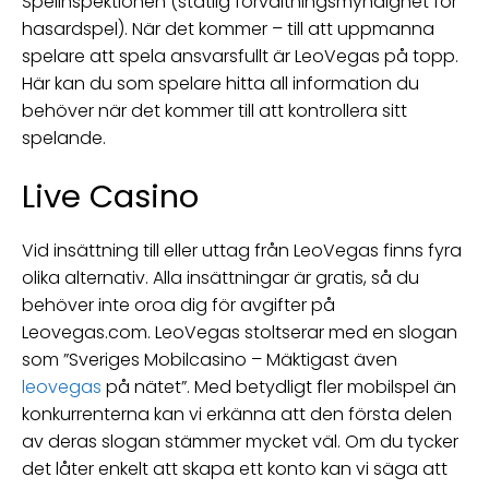
Spelinspektionen (statlig förvaltningsmyndighet för
hasardspel). När det kommer – till att uppmanna
spelare att spela ansvarsfullt är LeoVegas på topp.
Här kan du som spelare hitta all information du
behöver när det kommer till att kontrollera sitt
spelande.
Live Casino
Vid insättning till eller uttag från LeoVegas finns fyra
olika alternativ. Alla insättningar är gratis, så du
behöver inte oroa dig för avgifter på
Leovegas.com. LeoVegas stoltserar med en slogan
som ”Sveriges Mobilcasino – Mäktigast även
leovegas
på nätet”. Med betydligt fler mobilspel än
konkurrenterna kan vi erkänna att den första delen
av deras slogan stämmer mycket väl. Om du tycker
det låter enkelt att skapa ett konto kan vi säga att