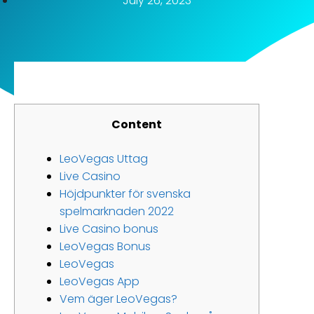
July 26, 2023
Content
LeoVegas Uttag
Live Casino
Höjdpunkter för svenska
spelmarknaden 2022
Live Casino bonus
LeoVegas Bonus
LeoVegas
LeoVegas App
Vem äger LeoVegas?