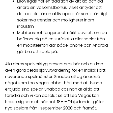
LeoVegas har en tradition av att då och då
ändra sin välkomstbonus, vilket antyder att
det absolut är en aktiv operatör som ständigt
söker nya trender och möjligheter inom
industrin.
Mobilcasinot fungerar utmärkt oavsett om du
befinner dig på en surfplatta eller spelar från
en mobiltelefon där både iphone och Android
går bra att spela på.
Alla deras spelverktyg presenteras här och du kan
även göra deras självutvärdering för en inblick i ditt
nuvarande spelmönster. Snabba uttag är också
något som Leo Vegas jobbat hårt med att kunna
erbjuda sina spelar. Snabba casinon är alltid att
föredra och vi kan absolut se att Leo Vegas kan
klassa sig som ett sådant. 18+ – Erbjudandet gäller
nya spelare från 1 september 2020 och framåt.