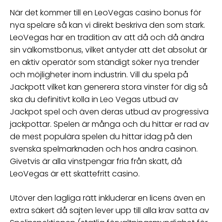
När det kommer till en LeoVegas casino bonus för
nya spelare så kan vi direkt beskriva den som stark.
LeoVegas har en tradition av att då och då ändra
sin välkomstbonus, vilket antyder att det absolut är
en aktiv operatör som ständigt söker nya trender
och möjligheter inom industrin. Vill du spela på
Jackpott vilket kan generera stora vinster för dig så
ska du definitivt kolla in Leo Vegas utbud av
Jackpot spel och även deras utbud av progressiva
jackpottar. Spelen är många och du hittar er rad av
de mest populära spelen du hittar idag på den
svenska spelmarknaden och hos andra casinon.
Givetvis är alla vinstpengar fria från skatt, då
LeoVegas är ett skattefritt casino.
Utöver den lagliga rätt inkluderar en licens även en
extra säkert då sajten lever upp till alla krav satta av