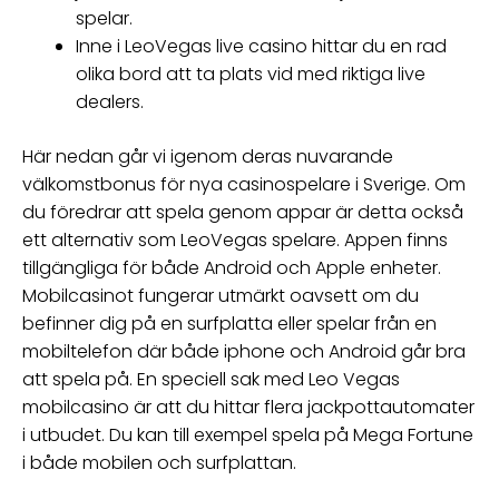
spelar.
Inne i LeoVegas live casino hittar du en rad
olika bord att ta plats vid med riktiga live
dealers.
Här nedan går vi igenom deras nuvarande
välkomstbonus för nya casinospelare i Sverige. Om
du föredrar att spela genom appar är detta också
ett alternativ som LeoVegas spelare. Appen finns
tillgängliga för både Android och Apple enheter.
Mobilcasinot fungerar utmärkt oavsett om du
befinner dig på en surfplatta eller spelar från en
mobiltelefon där både iphone och Android går bra
att spela på. En speciell sak med Leo Vegas
mobilcasino är att du hittar flera jackpottautomater
i utbudet. Du kan till exempel spela på Mega Fortune
i både mobilen och surfplattan.