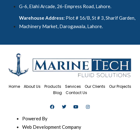
G-6, Elahi Arcade, 26-Empress Road, Lahore.
Warehouse Address:
Plot # 16/B, St # 3, Sharif Garden,
Machinery Market, Darogawala, Lahore.
Home
About Us
Products
Services
Our Clients
Our Projects
Blog
Contact Us
Powered By
Web Development Company