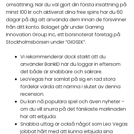
omsättning. När du väl gjort din första insättning på
minst 100 kr och aktiverat dina free spins har du 60
dagar på dig att använda dem innan de försvinner
från ditt konto. Bolaget går under Gaming
Innovation Group Inc, ett börsnoterat företag på
Stockholmsbörsen under “GIGSEK”.
Vi rekommenderar dock starkt att du
använder BankID när du loggar in eftersom
det både är snabbare och säkrare.
LeoVegas har samlat på sig en rad stora
fördelar värda att nämna i slutet av denna
recension.
Du kan nå populära spel och även nyheter –
om du vill snurra på det färskaste marknaden
har att erbjuda.
Snabba uttag är också något som Leo Vegas
jobbat hårt med att kunna erbjuda sina