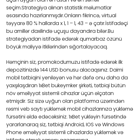
seçim.Strategiya alınan statistik məlumatlar
əsasında hazırlanmışdır.Onların fikrincə, virtual
təyyarə 80 % hallarda x 1, 1 – 1, 43 – ə çatır.İstifadəçi
bu amillər daxilində uçuşu dayandıra bilər.Bu
strategiyadan istifadə edərək qumarbaz özünü
böyük maliyyə itkilərindən sığortalayacaq.
Həmçinin siz, promokodumuzu istifadə edərək ilk
depozitinizdə 144 USD bonusu alacaqsınız. Daimi
mobil tətbiqini yeniləyən və hər dəfə onu daha da
yaxşılaşdıran 1xBet bukeymker şirkəti, tətbiqi bütün
növ əməliyyat sistemli cihazlar üçün əlçatan
etmişdir. Siz sizə uyğun olan platforma üzərindən
rəsmi veb saytı yükləmək mobil cihazlarınıza yükləmə
fürsətini əldə edəcəksiniz. 1xBet yükləyin fürsətində
yararlanaraq siz, tətbiqi Android, IOS və Windows
Phone əməliyyat sistemli cihazlarda yükləmək və