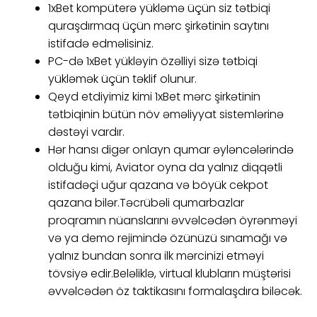
1xBet kompüterə yükləmə üçün siz tətbiqi
quraşdırmaq üçün mərc şirkətinin saytını
istifadə edməlisiniz.
PC-də 1xBet yükləyin özəlliyi sizə tətbiqi
yükləmək üçün təklif olunur.
Qeyd etdiyimiz kimi 1xBet mərc şirkətinin
tətbiqinin bütün növ əməliyyat sistemlərinə
dəstəyi vardır.
Hər hansı digər onlayn qumar əyləncələrində
olduğu kimi, Aviator oyna da yalnız diqqətli
istifadəçi uğur qazana və böyük cekpot
qazana bilər.Təcrübəli qumarbazlar
proqramın nüanslarını əvvəlcədən öyrənməyi
və ya demo rejimində özünüzü sınamağı və
yalnız bundan sonra ilk mərcinizi etməyi
tövsiyə edir.Beləliklə, virtual klubların müştərisi
əvvəlcədən öz taktikasını formalaşdıra biləcək.