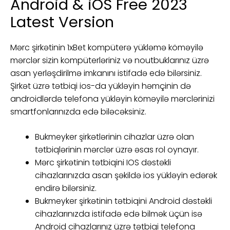
Android & iOS Free 2023
Latest Version
Mərc şirkətinin 1xBet kompüterə yükləmə köməyilə
mərclər sizin kompüterləriniz və noutbuklarınız üzrə
asan yerləşdirilmə imkanını istifadə edə bilərsiniz.
Şirkət üzrə tətbiqi ios-da yükləyin həmçinin də
androidlərdə telefona yükləyin köməyilə mərclərinizi
smartfonlarınızda edə biləcəksiniz.
Bukmeyker şirkətlərinin cihazlar üzrə olan
tətbiqlərinin mərclər üzrə əsas rol oynayır.
Mərc şirkətinin tətbiqini IOS dəstəkli
cihazlarınızda asan şəkildə ios yükləyin edərək
endirə bilərsiniz.
Bukmeyker şirkətinin tətbiqini Android dəstəkli
cihazlarınızda istifadə edə bilmək üçün isə
Android cihazlarınız üzrə tətbiqi telefona