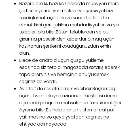
Nəzərə alın ki, bəzi kazinolarda müəyyən mərc
şərtlərini yerinə yetirmək və ya şəxsiyyətinizi
təsdiqləmək üçün əlavə sənədlər təqdim
etmək kimi geri çəkilmə məhdudiyyətləri və ya
tələbləri ola bilər.Bütün tələblərdən və pul
çıxarma prosesindən xəbərdar olmaq üçün
kazinonun şərtlərini oxuduğunuzdan əmin
olun.
Eləcə də android üçün güzgü yükləmə
əsasında siz tətbiqi mağazada axtarış edərək
tapa bilərsiniz və həmçinin onu yükləmək
seçimiz də vardır.
Aviator’ da risk etməmək vacibdir.Başlamaq
üçün, 1 win onlayn kazinonun müştərisi demo
rejimində proqram məhsulunun funksionallığını
öyrənə bilər.Bu halda onun sistemə real pul
yatırmasına və qeydiyyatdan keçməsinə
ehtiyac qalmayacaq.