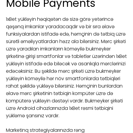
Mobile Payments
1xBet yükləyin həqiqətən də sizə görə yetərincə
qəşənq imkanlar yaradacaqdır və bir sıra əlavə
funksiyalardan istifadə edə, həmçinin də tətbiq üzrə
sürətli əməliyyatlardan həzz ala bilərsiniz. Mərc şirkəti
üzrə yaradılan imkanların köməyilə bukmeyker
şirkətinə girişi smartfonlar və tabletlər üzərindən 1xBet
yükləyin istifadə edə biləcək və asanlıqla mərclərinizi
edəcəksiniz. Bu şəkildə mərc şirkəti üzrə bukmeyker
yükləyin köməyilə hər növ smartfonlarda tətbiqləri
rahat şəkildə yükləyə bilərsiniz. Həmçinin bunlardan
əlavə mərc şirkətinin tətbiqin kompüter üzrə də
kompüterə yükləyin dəstəyi vardır. Bukmeyker şirkəti
üzrə Android cihazlarınızda 1xBet rəsmi tətbiqini
yükləmə şansınız vardır.
Marketinq strategiyalarınızda rəng