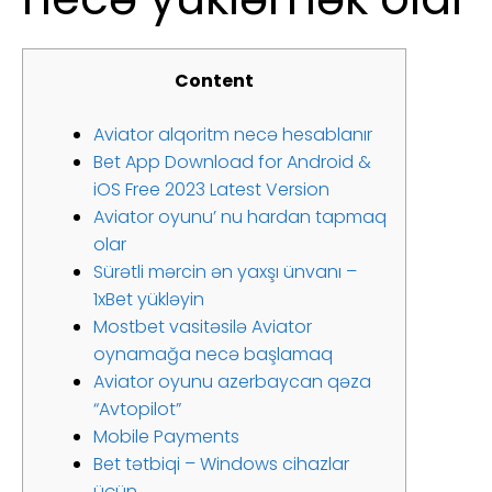
Content
Aviator alqoritm necə hesablanır
Bet App Download for Android &
iOS Free 2023 Latest Version
Aviator oyunu’ nu hardan tapmaq
olar
Sürətli mərcin ən yaxşı ünvanı –
1xBet yükləyin
Mostbet vasitəsilə Aviator
oynamağa necə başlamaq
Aviator oyunu azerbaycan qəza
“Avtopilot”
Mobile Payments
Bet tətbiqi – Windows cihazlar
üçün