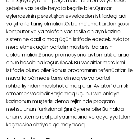
bilər.Qeydiyyat e – poçt, mobil telefon və ya sosial
şəbəkə vasitəsilə həyata keçirilə bilər.Qumar
əyləncəsinin pərəstişkarı əvvəlcədən istifadəçi adı
və şifrə ilə tanış olmalıdır.O, bu məlumatlardan şəxsi
kompüter və ya telefon vasitəsilə onlayn kazino
sisteminə daxil olmaq üçün istifadə edəcək. Aviator
mərc etmək üçün portalın müştərisi balansını
doldurmalıdır.Bonus promosyonu avtomatik olaraq
onun hesabına köçürüləcək.Bu vəsaitlər mərc kimi
istifadə oluna bilər.Bonus proqramının təfərrüatları ilə
müvafiq bölmədə tanış olmaq və ya portal
rəhbərliyindən məsləhət almaq olar. Aviator’ da risk
etməmək vacibdir.Başlamaq üçün, 1 win onlayn
kazinonun müştərisi demo rejimində proqram
məhsulunun funksionallığını öyrənə bilər.Bu halda
onun sistemə real pul yatırmasına və qeydiyyatdan
keçməsinə ehtiyac qalmayacaq.