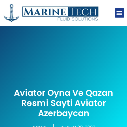
About Us
Our Clients
Our Projects
Contact Us
Aviator Oyna Və Qazan
Rəsmi Sayti Aviator
Azerbaycan