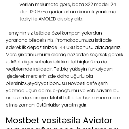
verilən məlumata görə, baza S22 modeli 24-
dən 120 Hz-ə qədər artan dinamik yeniləmə
tezliyi ilə AMOLED displey alıb.
Həmçinin siz tətbiqə özəl kompaniyalardan
yararlana biləcəksiniz. Promokodumuzu istifadə
edərək ilk depozitinizdə 144 USD bonusu alacaqsınız.
Mərc şirkətini ümümi olaraq nəzərdən keçirsək görərik
ki, 1xBet digər sahələrdəki kimi tətbiqlər üzrə də
rəqiblərində irəlidədir. Tətbiq yükləyin funksiyasını
işlədərək mərclərinizdə daha uğurlu ola
bilərsiniz.Qeydiyyat bonusu Növbəti dəfə şərh
yazmaq üçün adımı, e-poçtumu və veb saytımı bu
brauzerdə saxlayın. Mobil tətbiqlər hər zaman mərc
etmə zamanı üstünlüklər yaratmışdır.
Mostbet vasitəsilə Aviator