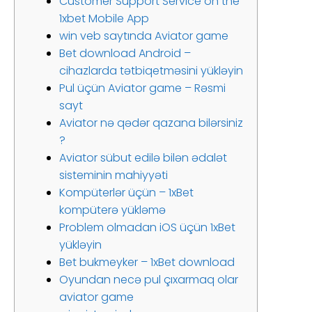
Customer Support Service on the
1xbet Mobile App
win veb saytında Aviator game
Bet download Android –
cihazlarda tətbiqetməsini yükləyin
Pul üçün Aviator game – Rəsmi
sayt
Aviator nə qədər qazana bilərsiniz
?
Aviator sübut edilə bilən ədalət
sisteminin mahiyyəti
Kompüterlər üçün – 1xBet
kompüterə yükləmə
Problem olmadan iOS üçün 1xBet
yükləyin
Bet bukmeyker – 1xBet download
Oyundan necə pul çıxarmaq olar
aviator game